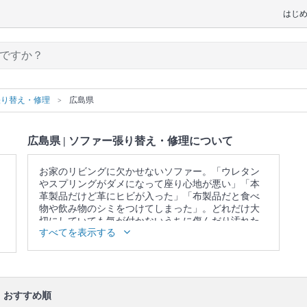
はじ
張り替え・修理
広島県
広島県 | ソファー張り替え・修理について
お家のリビングに欠かせないソファー。「ウレタン
やスプリングがダメになって座り心地が悪い」「本
革製品だけど革にヒビが入った」「布製品だと食べ
物や飲み物のシミをつけてしまった」。どれだけ大
切にしていても気が付かないうちに傷んだり汚れた
すべてを表示する
りするものです。買い換えると新しいソファーの運
搬や古い物の処理など何かと面倒です。こんな悩み
の解決、諦めてませんか？専門の知識と確かな技術
を持ったプロの職人が、あなたのソファーを生まれ
変わらせます。
おすすめ順
口コミ
もご参照ください。