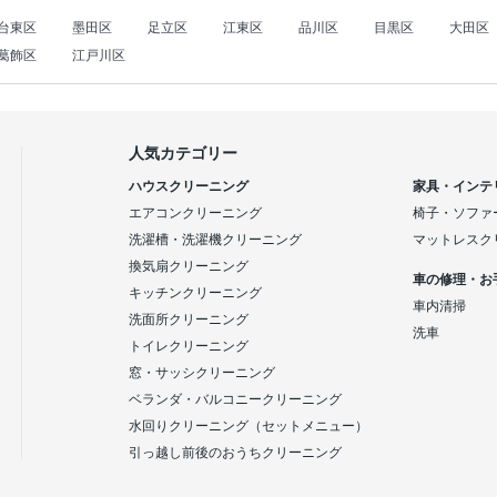
台東区
墨田区
足立区
江東区
品川区
目黒区
大田区
葛飾区
江戸川区
人気カテゴリー
ハウスクリーニング
家具・インテ
エアコンクリーニング
椅子・ソファ
洗濯槽・洗濯機クリーニング
マットレスク
換気扇クリーニング
車の修理・お
キッチンクリーニング
車内清掃
洗面所クリーニング
洗車
トイレクリーニング
窓・サッシクリーニング
ベランダ・バルコニークリーニング
水回りクリーニング（セットメニュー）
引っ越し前後のおうちクリーニング