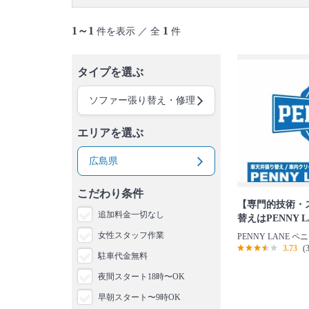
1～1
1
件を表示 ／ 全
件
タイプを選ぶ
ソファー張り替え・修理
エリアを選ぶ
広島県
こだわり条件
【専門的技術・
追加料金一切なし
替えはPENNY L
女性スタッフ作業
PENNY LANE 
3.73
(
駐車代金無料
夜間スタート18時〜OK
早朝スタート〜9時OK