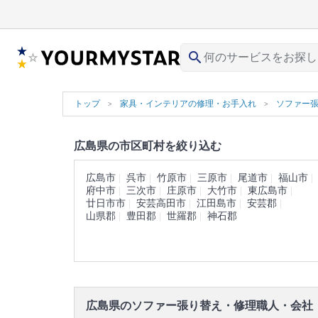
search
トップ
家具・インテリアの修理・お手入れ
ソファー
広島県の市区町村を絞り込む
広島市
呉市
竹原市
三原市
尾道市
福山市
府中市
三次市
庄原市
大竹市
東広島市
廿日市市
安芸高田市
江田島市
安芸郡
山県郡
豊田郡
世羅郡
神石郡
広島県のソファー張り替え・修理職人・会社