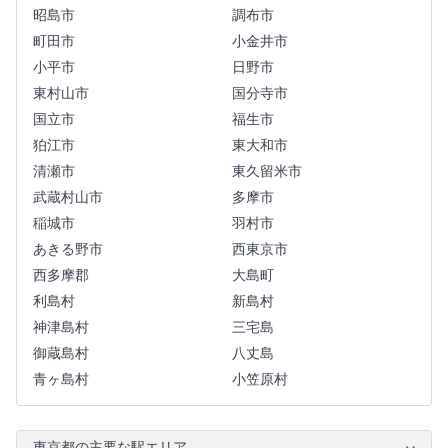
昭島市
調布市
町田市
小金井市
小平市
日野市
東村山市
国分寺市
国立市
福生市
狛江市
東大和市
清瀬市
東久留米市
武蔵村山市
多摩市
稲城市
羽村市
あきる野市
西東京市
西多摩郡
大島町
利島村
新島村
神津島村
三宅島
御蔵島村
八丈島
青ヶ島村
小笠原村
東京都の主要な駅エリア