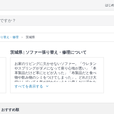
はじ
張り替え・修理
茨城県
茨城県 | ソファー張り替え・修理について
お家のリビングに欠かせないソファー。「ウレタン
やスプリングがダメになって座り心地が悪い」「本
革製品だけど革にヒビが入った」「布製品だと食べ
物や飲み物のシミをつけてしまった」。どれだけ大
切にしていても気が付かないうちに傷んだり汚れた
すべてを表示する
りするものです。買い換えると新しいソファーの運
搬や古い物の処理など何かと面倒です。こんな悩み
の解決、諦めてませんか？専門の知識と確かな技術
を持ったプロの職人が、あなたのソファーを生まれ
変わらせます。
おすすめ順
口コミ
もご参照ください。