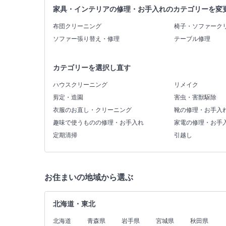
家具・インテリアの修理・お手入れのカテゴリーを変
布団クリーニング
椅子・ソファーク
ソファー張り替え・修理
テーブル修理
カテゴリーを選択し直す
ハウスクリーニング
リメイク
剪定・造園
害虫・害獣駆除
衣服のお直し・クリーニング
靴の修理・お手入
趣味で使うものの修理・お手入れ
家電の修理・お手
定期清掃
引越し
お住まいの地域から選ぶ
北海道・東北
北海道
青森県
岩手県
宮城県
秋田県