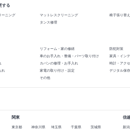
更する
リーニング
マットレスクリーニング
椅子張り替
タンス修理
リフォーム・家の修繕
防犯対策
車のお手入れ・整備・パーツ取り付け
家具・イン
れ
カバンの修理・お手入れ
時計・アク
入れ
家電の取り付け・設定
デジタル保
その他
関東
信
東京都
神奈川県
埼玉県
千葉県
茨城県
新潟