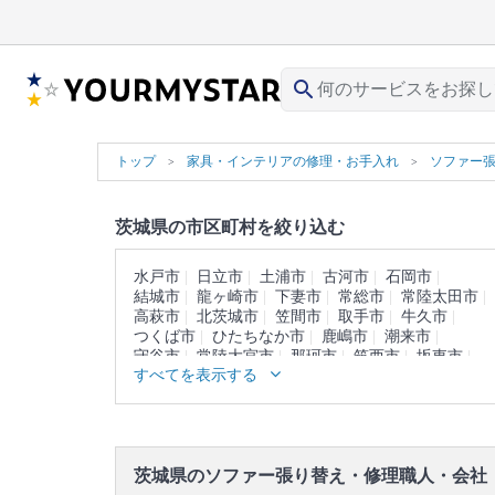
search
トップ
家具・インテリアの修理・お手入れ
ソファー
茨城県の市区町村を絞り込む
水戸市
日立市
土浦市
古河市
石岡市
結城市
龍ヶ崎市
下妻市
常総市
常陸太田市
高萩市
北茨城市
笠間市
取手市
牛久市
つくば市
ひたちなか市
鹿嶋市
潮来市
守谷市
常陸大宮市
那珂市
筑西市
坂東市
すべてを表示する
稲敷市
かすみがうら市
桜川市
神栖市
行方市
鉾田市
つくばみらい市
小美玉市
東茨城郡
那珂郡
久慈郡
稲敷郡
結城郡
猿島郡
北相馬郡
茨城県のソファー張り替え・修理職人・会社