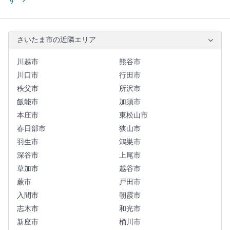
さいたま市の近隣エリア
川越市
熊谷市
川口市
行田市
秩父市
所沢市
飯能市
加須市
本庄市
東松山市
春日部市
狭山市
羽生市
鴻巣市
深谷市
上尾市
草加市
越谷市
蕨市
戸田市
入間市
朝霞市
志木市
和光市
新座市
桶川市