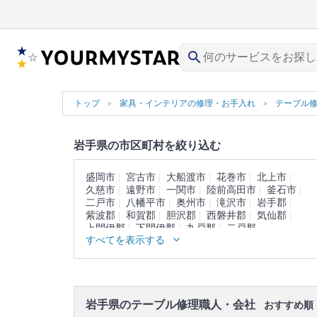
search
トップ
家具・インテリアの修理・お手入れ
テーブル
岩手県の市区町村を絞り込む
盛岡市
宮古市
大船渡市
花巻市
北上市
久慈市
遠野市
一関市
陸前高田市
釜石市
二戸市
八幡平市
奥州市
滝沢市
岩手郡
紫波郡
和賀郡
胆沢郡
西磐井郡
気仙郡
上閉伊郡
下閉伊郡
九戸郡
二戸郡
すべてを表示する
岩手県のテーブル修理職人・会社
おすすめ順