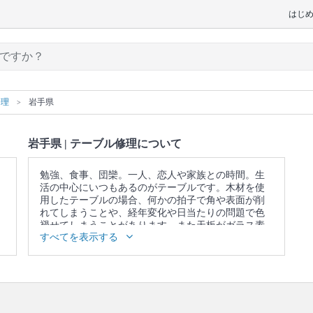
はじ
修理
岩手県
岩手県 | テーブル修理について
勉強、食事、団欒。一人、恋人や家族との時間。生
活の中心にいつもあるのがテーブルです。木材を使
用したテーブルの場合、何かの拍子で角や表面が削
れてしまうことや、経年変化や日当たりの問題で色
褪せてしまうことがあります。また天板がガラス素
すべてを表示する
材の場合、素材の性質上、物を置いたり動かしたり
しただけで表面が傷だらけになってしまうこともあ
ります。このような傷や劣化に豊富な知識と技術で
確実に対応してくれるのがプロ。様々な思い出とい
つも一緒だったテーブルにもう一度息を吹き込んで
あげましょう。