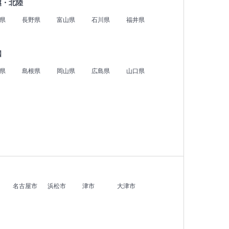
越・北陸
県
長野県
富山県
石川県
福井県
国
県
島根県
岡山県
広島県
山口県
名古屋市
浜松市
津市
大津市