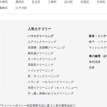
台東区
墨田区
足立区
江東区
品川区
目黒区
大田区
葛飾区
江戸川区
人気カテゴリー
ハウスクリーニング
家具・インテ
エアコンクリーニング
椅子・ソファ
洗濯槽・洗濯機クリーニング
マットレスク
換気扇クリーニング
車の修理・お
キッチンクリーニング
車内清掃
洗面所クリーニング
洗車
トイレクリーニング
窓・サッシクリーニング
ベランダ・バルコニークリーニング
水回りクリーニング（セットメニュー）
引っ越し前後のおうちクリーニング
プライバシーポリシー
特定商取引法に基づく表示
運営会社