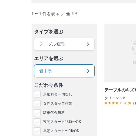
1～1
1
件を表示 ／ 全
件
タイプを選ぶ
テーブル修理
エリアを選ぶ
岩手県
こだわり条件
テーブルのキズ
追加料金一切なし
クリーンＫＫ
4.20
(
女性スタッフ作業
駐車代金無料
夜間スタート18時〜OK
早朝スタート〜9時OK