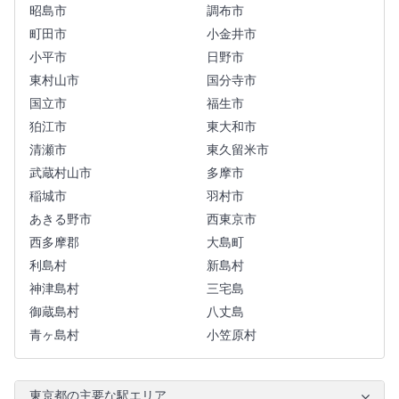
昭島市
調布市
町田市
小金井市
小平市
日野市
東村山市
国分寺市
国立市
福生市
狛江市
東大和市
清瀬市
東久留米市
武蔵村山市
多摩市
稲城市
羽村市
あきる野市
西東京市
西多摩郡
大島町
利島村
新島村
神津島村
三宅島
御蔵島村
八丈島
青ヶ島村
小笠原村
東京都の主要な駅エリア