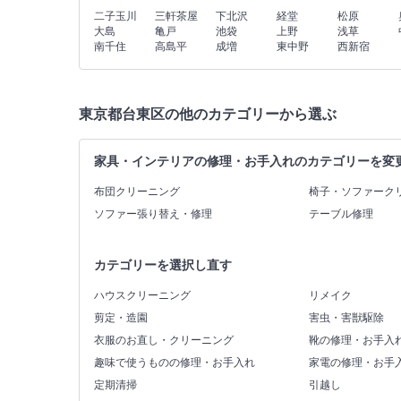
二子玉川
三軒茶屋
下北沢
経堂
松原
大島
亀戸
池袋
上野
浅草
南千住
高島平
成増
東中野
西新宿
東京都台東区の他のカテゴリーから選ぶ
家具・インテリアの修理・お手入れのカテゴリーを変
布団クリーニング
椅子・ソファーク
ソファー張り替え・修理
テーブル修理
カテゴリーを選択し直す
ハウスクリーニング
リメイク
剪定・造園
害虫・害獣駆除
衣服のお直し・クリーニング
靴の修理・お手入
趣味で使うものの修理・お手入れ
家電の修理・お手
定期清掃
引越し