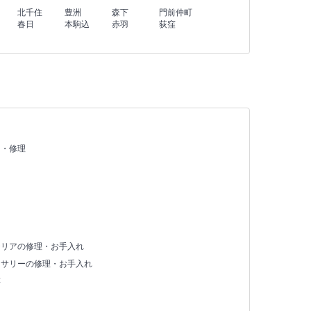
北千住
豊洲
森下
門前仲町
春日
本駒込
赤羽
荻窪
え・修理
テリアの修理・お手入れ
セサリーの修理・お手入れ
存