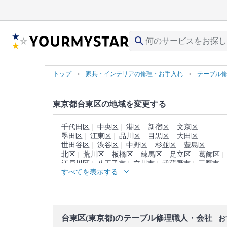
search
トップ
家具・インテリアの修理・お手入れ
テーブル
東京都台東区の地域を変更する
千代田区
中央区
港区
新宿区
文京区
墨田区
江東区
品川区
目黒区
大田区
世田谷区
渋谷区
中野区
杉並区
豊島区
北区
荒川区
板橋区
練馬区
足立区
葛飾区
江戸川区
八王子市
立川市
武蔵野市
三鷹市
すべてを表示する
青梅市
府中市
昭島市
調布市
町田市
小金井市
小平市
日野市
東村山市
国分寺市
国立市
福生市
狛江市
東大和市
清瀬市
東久留米市
武蔵村山市
多摩市
稲城市
羽村市
あきる野市
西東京市
西多摩郡
台東区(東京都)のテーブル修理職人・会社
大島町
利島村
新島村
神津島村
三宅島
お