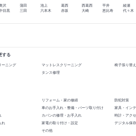
奥沢
蒲田
池上
葛西
西葛西
平井
綾瀬
中目黒
三田
六本木
赤坂
大崎
恵比寿
代々木
更する
リーニング
マットレスクリーニング
椅子張り替
タンス修理
リフォーム・家の修繕
防犯対策
車のお手入れ・整備・パーツ取り付け
家具・イン
れ
カバンの修理・お手入れ
時計・アク
入れ
家電の取り付け・設定
デジタル保
その他