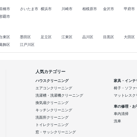
前橋市
さいたま市
横浜市
川崎市
相模原市
金沢市
甲府市
那覇市
台東区
墨田区
足立区
江東区
品川区
目黒区
大田区
葛飾区
江戸川区
人気カテゴリー
ハウスクリーニング
家具・インテ
エアコンクリーニング
椅子・ソファ
洗濯槽・洗濯機クリーニング
マットレスク
換気扇クリーニング
車の修理・お
キッチンクリーニング
車内清掃
洗面所クリーニング
洗車
トイレクリーニング
窓・サッシクリーニング