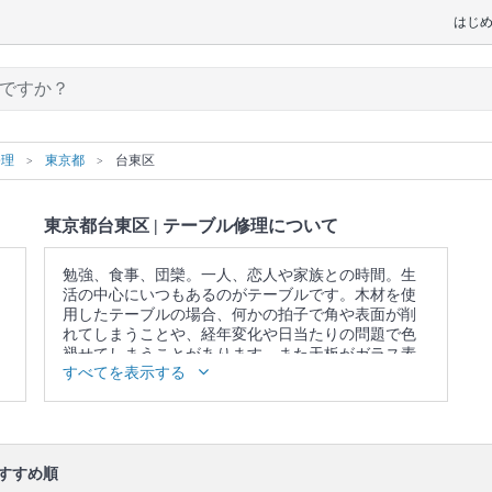
はじ
修理
東京都
台東区
東京都台東区 | テーブル修理について
勉強、食事、団欒。一人、恋人や家族との時間。生
活の中心にいつもあるのがテーブルです。木材を使
用したテーブルの場合、何かの拍子で角や表面が削
れてしまうことや、経年変化や日当たりの問題で色
褪せてしまうことがあります。また天板がガラス素
すべてを表示する
材の場合、素材の性質上、物を置いたり動かしたり
しただけで表面が傷だらけになってしまうこともあ
ります。このような傷や劣化に豊富な知識と技術で
確実に対応してくれるのがプロ。様々な思い出とい
つも一緒だったテーブルにもう一度息を吹き込んで
あげましょう。
すすめ順