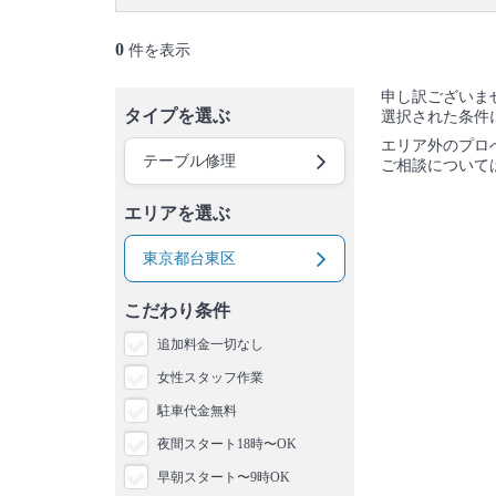
御蔵島村
八丈島
青ヶ島村
小笠原村
0
件を表示
申し訳ございま
タイプを選ぶ
選択された条件
エリア外のプロ
テーブル修理
ご相談について
エリアを選ぶ
東京都台東区
こだわり条件
追加料金一切なし
女性スタッフ作業
駐車代金無料
夜間スタート18時〜OK
早朝スタート〜9時OK