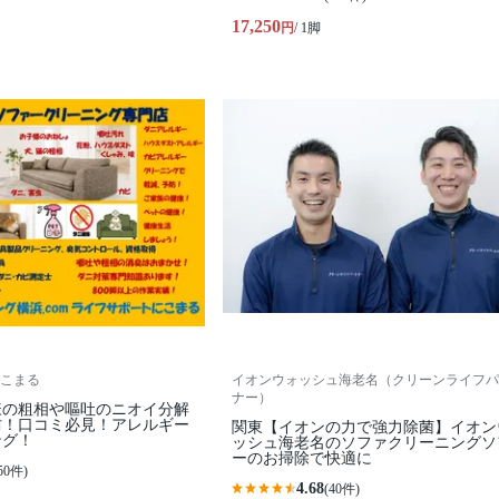
17,250
円
/ 1脚
こまる
イオンウォッシュ海老名（クリーンライフパ
ナー）
様の粗相や嘔吐のニオイ分解
防！口コミ必見！アレルギー
関東【イオンの力で強力除菌】イオン
ング！
ッシュ海老名のソファクリーニングソ
ーのお掃除で快適に
50件)
4.68
(40件)