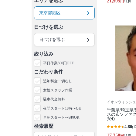
エリアを選ぶ
21,505
円
/ 1脚
東京都港区
日づけを選ぶ
日づけを選ぶ
絞り込み
平日作業500円OFF
こだわり条件
追加料金一切なし
女性スタッフ作業
駐車代金無料
イオンウォッシュ
夜間スタート18時〜OK
千葉県/埼玉県
スの布ソファク
早朝スタート〜9時OK
安心
検索履歴
4.80
(1
17,250
円
/ 1脚