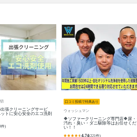
ソファー本体 / ソファーに備え付きのクッション / ソ
ファーカバー / カバーを外した場合は、作業後にカバ
ー装着
切
口コミ投稿で特典あり
の出張クリーニングサービ
ウォッシュマン
ペットに安心安全のエコ洗剤
🔶ソファークリーニング専門店🔶尿
汚れ・臭い・ダニ駆除等はお任せくだ
0件)
い！！
4.74
(221件)