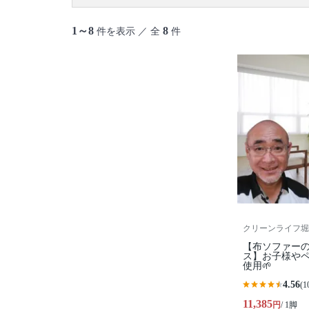
御蔵島村
八丈島
青ヶ島村
小笠原村
1～8
8
件を表示 ／ 全
件
クリーンライフ堀
【布ソファー
ス】お子様や
使用🌱
4.56
(1
11,385
円
/ 1脚