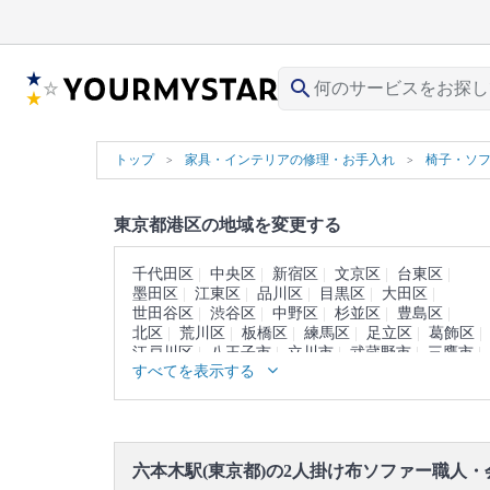
search
トップ
家具・インテリアの修理・お手入れ
椅子・ソ
東京都港区の地域を変更する
千代田区
中央区
新宿区
文京区
台東区
墨田区
江東区
品川区
目黒区
大田区
世田谷区
渋谷区
中野区
杉並区
豊島区
北区
荒川区
板橋区
練馬区
足立区
葛飾区
江戸川区
八王子市
立川市
武蔵野市
三鷹市
すべてを表示する
青梅市
府中市
昭島市
調布市
町田市
小金井市
小平市
日野市
東村山市
国分寺市
国立市
福生市
狛江市
東大和市
清瀬市
東久留米市
武蔵村山市
多摩市
稲城市
羽村市
あきる野市
西東京市
西多摩郡
六本木駅(東京都)の2人掛け布ソファー職人・
大島町
利島村
新島村
神津島村
三宅島