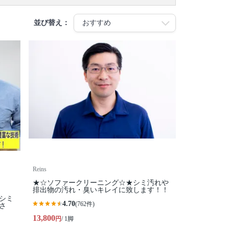
並び替え：
Reins
★☆ソファークリーニング☆★シミ汚れや
排出物の汚れ・臭いキレイに致します！！
・シミ
4.70
(762件)
さ
13,800
円
/ 1脚