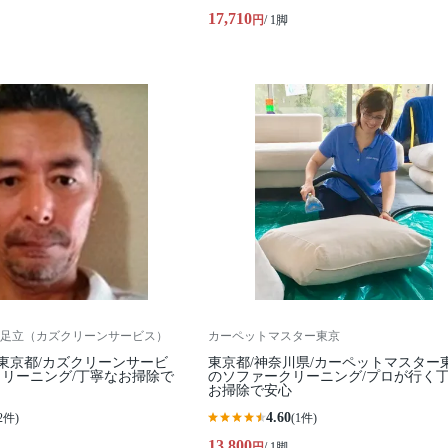
17,710
円
/ 1脚
足立（カズクリーンサービス）
カーペットマスター東京
/東京都/カズクリーンサービ
東京都/神奈川県/カーペットマスター
リーニング/丁寧なお掃除で
のソファークリーニング/プロが行く
お掃除で安心
4.60
2件)
(1件)
13,800
円
/ 1脚