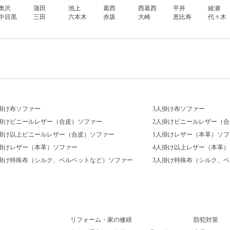
奥沢
蒲田
池上
葛西
西葛西
平井
綾瀬
中目黒
三田
六本木
赤坂
大崎
恵比寿
代々木
掛け布ソファー
3人掛け布ソファー
人掛けビニールレザー（合皮）ソファー
2人掛けビニールレザー（
人掛け以上ビニールレザー（合皮）ソファー
1人掛けレザー（本革）ソフ
人掛けレザー（本革）ソファー
4人掛け以上レザー（本革
人掛け特殊布（シルク、ベルベットなど）ソファー
3人掛け特殊布（シルク、
リフォーム・家の修繕
防犯対策