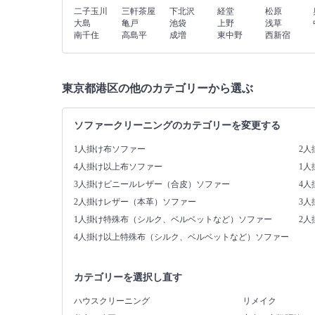
二子玉川
三軒茶屋
下北沢
経堂
松原
大島
亀戸
池袋
上野
浅草
南千住
高島平
成増
東中野
西新宿
東京都港区の他のカテゴリーから選ぶ
ソファークリーニングのカテゴリーを変更する
1人掛け布ソファー
2人
4人掛け以上布ソファー
1
3人掛けビニールレザー（合皮）ソファー
4
2人掛けレザー（本革）ソファー
3
1人掛け特殊布（シルク、ベルベットなど）ソファー
2
4人掛け以上特殊布（シルク、ベルベットなど）ソファー
カテゴリーを選択し直す
ハウスクリーニング
リメイク