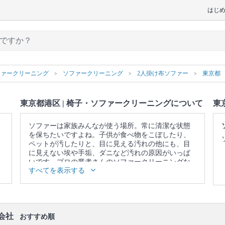
はじ
ファークリーニング
ソファークリーニング
2人掛け布ソファー
東京都
東京都港区 | 椅子・ソファークリーニングについて
東
ソファーは家族みんなが使う場所。常に清潔な状態
を保ちたいですよね。子供が食べ物をこぼしたり、
ペットが汚したりと、目に見える汚れの他にも、目
に見えない埃や手垢、ダニなど汚れの原因がいっぱ
いです。プロの業者さんのソファークリーニングな
すべてを表示する
ら、落ちないと思っていたシミや臭い、ダニや雑菌
を一掃できます。また、素材本来の色を取り戻しま
す。諦めて買い換える前に、一度プロの業者さんに
頼んでみませんか？
▼表示価格に含まれる椅子・ソファークリーニング
会社
おすすめ順
の作業範囲