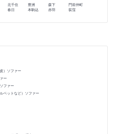
北千住
豊洲
森下
門前仲町
春日
本駒込
赤羽
荻窪
合皮）ソファー
ァー
）ソファー
ベルベットなど）ソファー