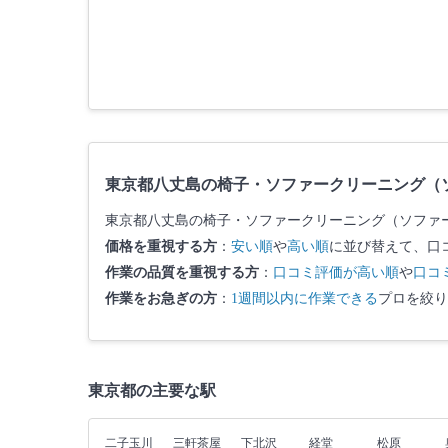
東京都八丈島の椅子・ソファークリーニング（
東京都八丈島の椅子・ソファークリーニング（ソファ
価格を重視する方
：
安い順
や
高い順
に並び替えて、口
作業の品質を重視する方
：
口コミ評価が高い順
や
口コ
作業をお急ぎの方
：
1週間以内に作業できる
プロを絞り
東京都の主要な駅
二子玉川
三軒茶屋
下北沢
経堂
松原