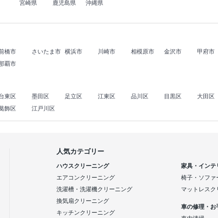
宮崎県
鹿児島県
沖縄県
前橋市
さいたま市
横浜市
川崎市
相模原市
金沢市
甲府市
那覇市
台東区
墨田区
足立区
江東区
品川区
目黒区
大田区
葛飾区
江戸川区
人気カテゴリー
ハウスクリーニング
家具・インテ
エアコンクリーニング
椅子・ソファ
洗濯槽・洗濯機クリーニング
マットレスク
換気扇クリーニング
車の修理・お
キッチンクリーニング