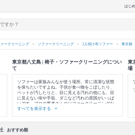
はじ
ファークリーニング
ソファークリーニング
2人掛け布ソファー
東京都
東京都八丈島 | 椅子・ソファークリーニングについ
東
て
場
ソファーは家族みんなが使う場所。常に清潔な状態
を保ちたいですよね。子供が食べ物をこぼしたり、
ペットが汚したりと、目に見える汚れの他にも、目
に見えない埃や手垢、ダニなど汚れの原因がいっぱ
いです。プロの業者さんのソファークリーニングな
すべてを表示する
ら、落ちないと思っていたシミや臭い、ダニや雑菌
を一掃できます。また、素材本来の色を取り戻しま
す。諦めて買い換える前に、一度プロの業者さんに
頼んでみませんか？
社
おすすめ順
▼表示価格に含まれる椅子・ソファークリーニング