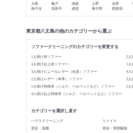
大島
亀戸
池袋
上野
浅草
南千住
高島平
成増
東中野
西新宿
東京都八丈島の他のカテゴリーから選ぶ
ソファークリーニングのカテゴリーを変更する
1人掛け布ソファー
2人
4人掛け以上布ソファー
1
3人掛けビニールレザー（合皮）ソファー
4
2人掛けレザー（本革）ソファー
3
1人掛け特殊布（シルク、ベルベットなど）ソファー
2
4人掛け以上特殊布（シルク、ベルベットなど）ソファー
カテゴリーを選択し直す
ハウスクリーニング
リメイク
剪定・造園
害虫・害獣駆除