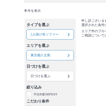
西多摩郡
大島町
利島村
新島村
神津島村
三宅島
御蔵島村
青ヶ島村
小笠原村
0
件を表示
申し訳ございま
タイプを選ぶ
選択された条件
エリア外のプロ
2人掛け布ソファー
ご相談について
エリアを選ぶ
東京都八丈島
日づけを選ぶ
日づけを選ぶ
絞り込み
平日作業500円OFF
こだわり条件