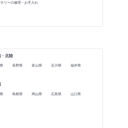
セサリーの修理・お手入れ
存
越・北陸
県
長野県
富山県
石川県
福井県
国
県
島根県
岡山県
広島県
山口県