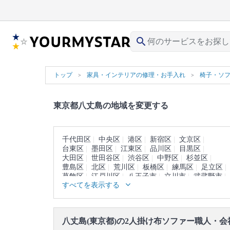
search
トップ
家具・インテリアの修理・お手入れ
椅子・ソ
東京都八丈島の地域を変更する
千代田区
中央区
港区
新宿区
文京区
台東区
墨田区
江東区
品川区
目黒区
大田区
世田谷区
渋谷区
中野区
杉並区
豊島区
北区
荒川区
板橋区
練馬区
足立区
葛飾区
江戸川区
八王子市
立川市
武蔵野市
すべてを表示する
三鷹市
青梅市
府中市
昭島市
調布市
町田市
小金井市
小平市
日野市
東村山市
国分寺市
国立市
福生市
狛江市
東大和市
清瀬市
東久留米市
武蔵村山市
多摩市
八丈島(東京都)の2人掛け布ソファー職人・会
稲城市
羽村市
あきる野市
西東京市