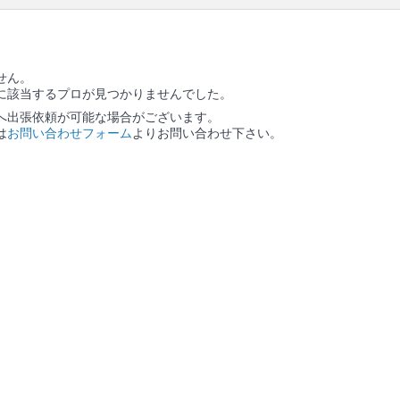
の作業範囲
ソファー本体 / ソファーに備え付きのクッション / ソ
ファーカバー / カバーを外した場合は、作業後にカバ
ー装着
せん。
に該当するプロが見つかりませんでした。
へ出張依頼が可能な場合がございます。
は
お問い合わせフォーム
よりお問い合わせ下さい。