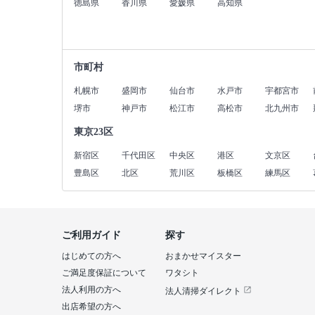
徳島県
香川県
愛媛県
高知県
市町村
札幌市
盛岡市
仙台市
水戸市
宇都宮市
堺市
神戸市
松江市
高松市
北九州市
東京23区
新宿区
千代田区
中央区
港区
文京区
豊島区
北区
荒川区
板橋区
練馬区
ご利用ガイド
探す
はじめての方へ
おまかせマイスター
ご満足度保証について
ワタシト
法人利用の方へ
法人清掃ダイレクト
出店希望の方へ