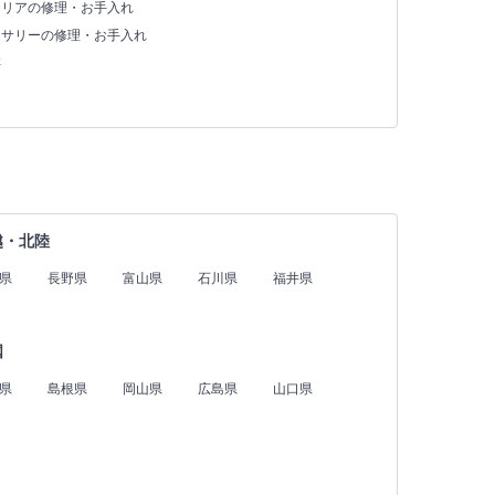
テリアの修理・お手入れ
セサリーの修理・お手入れ
存
越・北陸
県
長野県
富山県
石川県
福井県
国
県
島根県
岡山県
広島県
山口県