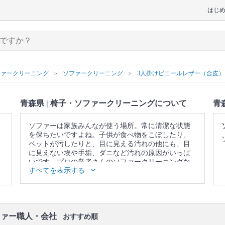
はじ
ファークリーニング
ソファークリーニング
3人掛けビニールレザー（合皮
青森県 | 椅子・ソファークリーニングについて
青
ソファーは家族みんなが使う場所。常に清潔な状態
を保ちたいですよね。子供が食べ物をこぼしたり、
ペットが汚したりと、目に見える汚れの他にも、目
に見えない埃や手垢、ダニなど汚れの原因がいっぱ
いです。プロの業者さんのソファークリーニングな
すべてを表示する
ら、落ちないと思っていたシミや臭い、ダニや雑菌
を一掃できます。また、素材本来の色を取り戻しま
す。諦めて買い換える前に、一度プロの業者さんに
頼んでみませんか？
▼表示価格に含まれる椅子・ソファークリーニング
ファー職人・会社
おすすめ順
の作業範囲