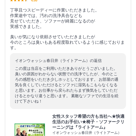
4.60
丁寧且つスピーディーに作業いただきました。
作業途中では、汚れの洗浄具合なども
見せていただき、ソファーが綺麗になるのが
実感できました。
臭いが気になり依頼させていただきましたが
今のところは臭いもある程度取れているように感じておりま
す。
イオンウォッシュ春日井（ライトアーム）の返信
この度は当店をご利用いただきありがとうございました。
臭いの原因がわからない状態での洗浄でしたが、今のとこ
ろの感想をいただき少しホッとしております。 お部屋の通
気を良くしていただけるとソファに湿気もこもらなくなる
と思います。お仕事から戻られたらまず換気をしていただ
けるとかなり違うと思います。 素敵なソファでの生活を続
けて下さいね！
女性スタッフ希望の方も当社へ★快適
生活のお手伝い★椅子・ソファークリ
ーニングは『ライトアーム』
イオンウォッシュ春日井（ライトアーム）