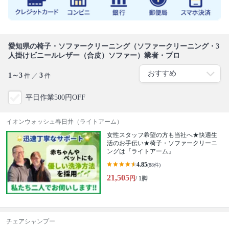
愛知県の椅子・ソファークリーニング（ソファークリーニング・3
人掛けビニールレザー（合皮）ソファー）業者・プロ
1～3
3
件 ／
件
平日作業500円OFF
イオンウォッシュ春日井（ライトアーム）
女性スタッフ希望の方も当社へ★快適生
活のお手伝い★椅子・ソファークリーニ
ングは『ライトアーム』
4.85
(88件)
21,505
円
/ 1脚
チェアシャンプー