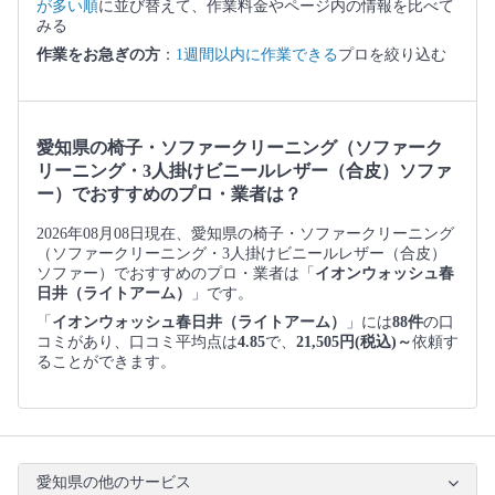
が多い順
に並び替えて、作業料金やページ内の情報を比べて
みる
作業をお急ぎの方
：
1週間以内に作業できる
プロを絞り込む
愛知県の椅子・ソファークリーニング（ソファーク
リーニング・3人掛けビニールレザー（合皮）ソファ
ー）でおすすめのプロ・業者は？
2026年08月08日現在、愛知県の椅子・ソファークリーニング
（ソファークリーニング・3人掛けビニールレザー（合皮）
ソファー）でおすすめのプロ・業者は「
イオンウォッシュ春
日井（ライトアーム）
」です。
「
イオンウォッシュ春日井（ライトアーム）
」には
88件
の口
コミがあり、口コミ平均点は
4.85
で、
21,505円(税込)～
依頼す
ることができます。
愛知県の他のサービス