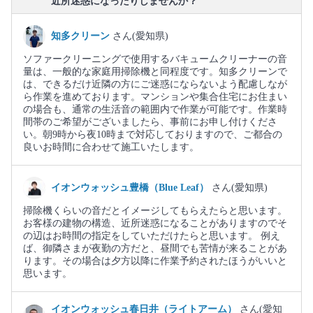
近所迷惑になったりしませんか？
知多クリーン
さん(愛知県)
ソファークリーニングで使用するバキュームクリーナーの音
量は、一般的な家庭用掃除機と同程度です。知多クリーンで
は、できるだけ近隣の方にご迷惑にならないよう配慮しなが
ら作業を進めております。マンションや集合住宅にお住まい
の場合も、通常の生活音の範囲内で作業が可能です。作業時
間帯のご希望がございましたら、事前にお申し付けくださ
い。朝9時から夜10時まで対応しておりますので、ご都合の
良いお時間に合わせて施工いたします。
イオンウォッシュ豊橋（Blue Leaf）
さん(愛知県)
掃除機くらいの音だとイメージしてもらえたらと思います。
お客様の建物の構造、近所迷惑になることがありますのでそ
の辺はお時間の指定をしていただけたらと思います。 例え
ば、御隣さまが夜勤の方だと、昼間でも苦情が来ることがあ
ります。その場合は夕方以降に作業予約されたほうがいいと
思います。
イオンウォッシュ春日井（ライトアーム）
さん(愛知