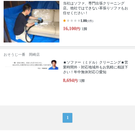
当社はソファ、専門出張クリーニング
店。他社ではできない革張りソファもお
任せください！
1.00
(1件)
16,100
円
/ 1脚
おそうじ一番 岡崎店
★ソファー（ミドル）クリーニング★営
業時間外・対応地域外もお気軽に相談下
さい！年中無休対応◎愛知
8,694
円
/ 1脚
1