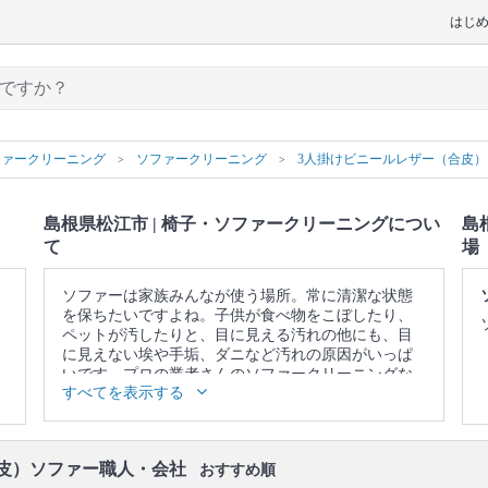
はじ
ファークリーニング
ソファークリーニング
3人掛けビニールレザー（合皮
島根県松江市 | 椅子・ソファークリーニングについ
島
て
場
ソファーは家族みんなが使う場所。常に清潔な状態
を保ちたいですよね。子供が食べ物をこぼしたり、
ペットが汚したりと、目に見える汚れの他にも、目
に見えない埃や手垢、ダニなど汚れの原因がいっぱ
いです。プロの業者さんのソファークリーニングな
すべてを表示する
ら、落ちないと思っていたシミや臭い、ダニや雑菌
を一掃できます。また、素材本来の色を取り戻しま
す。諦めて買い換える前に、一度プロの業者さんに
頼んでみませんか？
合皮）ソファー職人・会社
おすすめ順
▼表示価格に含まれる椅子・ソファークリーニング