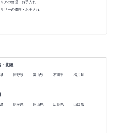
テリアの修理・お手入れ
セサリーの修理・お手入れ
存
越・北陸
県
長野県
富山県
石川県
福井県
国
県
島根県
岡山県
広島県
山口県