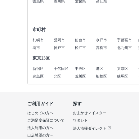
徳島県
香川県
愛媛県
高知県
市町村
札幌市
盛岡市
仙台市
水戸市
宇都宮市
堺市
神戸市
松江市
高松市
北九州市
東京23区
新宿区
千代田区
中央区
港区
文京区
豊島区
北区
荒川区
板橋区
練馬区
ご利用ガイド
探す
はじめての方へ
おまかせマイスター
ご満足度保証について
ワタシト
法人利用の方へ
法人清掃ダイレクト
出店希望の方へ