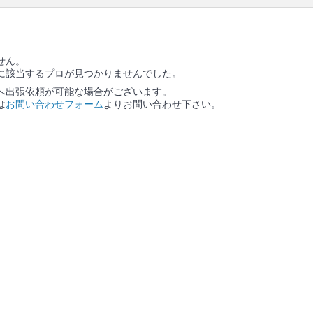
の作業範囲
ソファー本体 / ソファーに備え付きのクッション / ソ
ファーカバー / カバーを外した場合は、作業後にカバ
ー装着
せん。
に該当するプロが見つかりませんでした。
へ出張依頼が可能な場合がございます。
は
お問い合わせフォーム
よりお問い合わせ下さい。