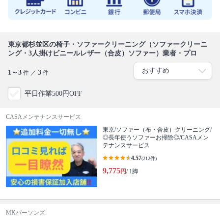
東京都杉並区の椅子・ソファークリーニング（ソファークリーニ
ング・3人掛けビニールレザー（合皮）ソファー）業者・プロ
1～3
3
件 ／
件
平日作業500円OFF
CASAメンテナンスサービス
東京/ソファー（布・合皮）クリーニング/
◎長年使うソファーお掃除◎/CASAメン
テナンスサービス
4.57
(212件)
9,775
円
/ 1脚
MKパーソンズ