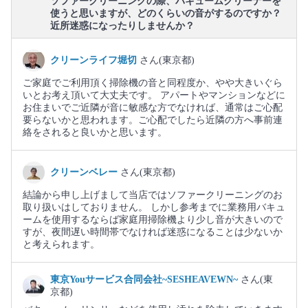
ソファークリーニングの際、バキュームクリーナーを
使うと思いますが、どのくらいの音がするのですか？
近所迷惑になったりしませんか？
クリーンライフ堀切
さん(東京都)
ご家庭でご利用頂く掃除機の音と同程度か、やや大きいぐら
いとお考え頂いて大丈夫です。 アパートやマンションなどに
お住まいでご近隣が音に敏感な方でなければ、通常はご心配
要らないかと思われます。ご心配でしたら近隣の方へ事前連
絡をされると良いかと思います。
クリーンベレー
さん(東京都)
結論から申し上げまして当店ではソファークリーニングのお
取り扱いはしておりません。 しかし参考までに業務用バキュ
ームを使用するならば家庭用掃除機より少し音が大きいので
すが、夜間遅い時間帯でなければ迷惑になることは少ないか
と考えられます。
東京Youサービス合同会社~SESHEAVEWN~
さん(東
京都)