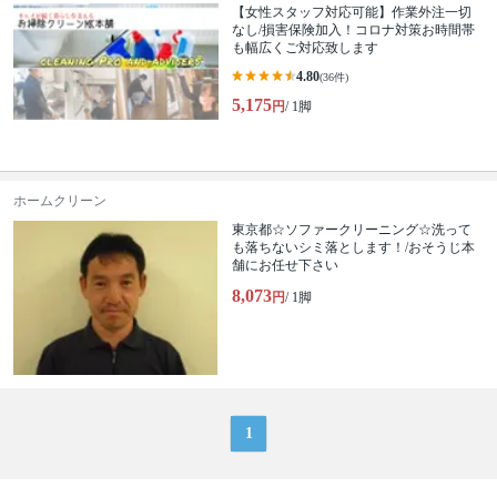
【女性スタッフ対応可能】作業外注一切
なし/損害保険加入！コロナ対策お時間帯
も幅広くご対応致します
4.80
(36件)
5,175
円
/ 1脚
ホームクリーン
東京都☆ソファークリーニング☆洗って
も落ちないシミ落とします！/おそうじ本
舗にお任せ下さい
8,073
円
/ 1脚
1