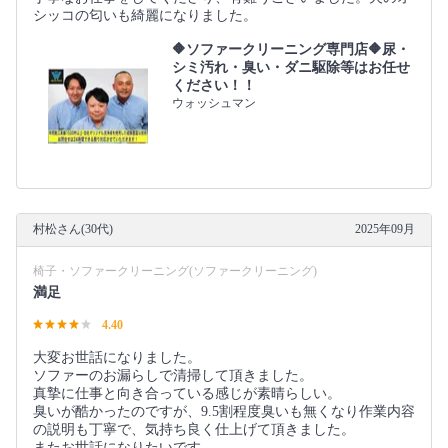
シッコの匂いも綺麗になりました。
🔶ソファークリーニング専門店🔶尿・
シミ汚れ・臭い・ダニ駆除等はお任せ
ください！！
ウォッシュマン
村松さん(30代)
2025年09月
椅子・ソファークリーニング(ソファークリーニング)
満足
4.40
大変お世話になりました。
ソファーのお漏らしで清掃して頂きました。
真摯に仕事と向き合っている感じが素晴らしい。
臭いが酷かったのですが、9.5割程度臭いも無くなり作業内容
の説明も丁寧で、気持ち良く仕上げて頂きました。
またお世話になりたいです。