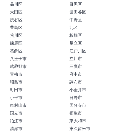
品川区
目黒区
大田区
世田谷区
渋谷区
中野区
豊島区
北区
荒川区
板橋区
練馬区
足立区
葛飾区
江戸川区
八王子市
立川市
武蔵野市
三鷹市
青梅市
府中市
昭島市
調布市
町田市
小金井市
小平市
日野市
東村山市
国分寺市
国立市
福生市
狛江市
東大和市
清瀬市
東久留米市