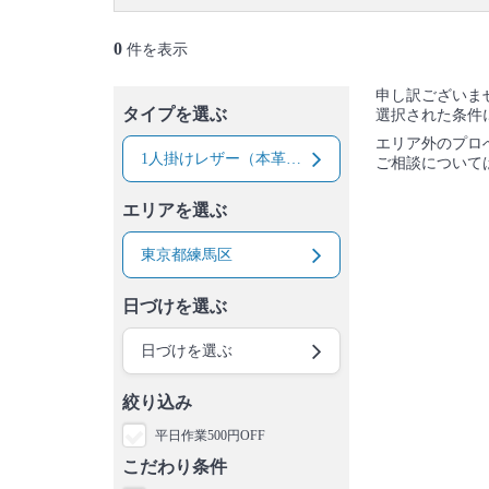
大島町
利島村
新島村
神津島村
三宅島
御蔵島村
八丈島
青ヶ島村
小笠原村
0
件を表示
申し訳ございま
タイプを選ぶ
選択された条件
エリア外のプロ
1人掛けレザー（本革）ソファー
ご相談について
エリアを選ぶ
東京都練馬区
日づけを選ぶ
日づけを選ぶ
絞り込み
平日作業500円OFF
こだわり条件