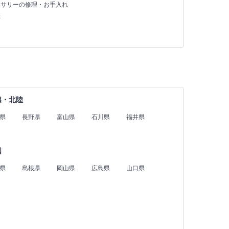
セサリーの修理・お手入れ
存
越・北陸
県
長野県
富山県
石川県
福井県
国
県
島根県
岡山県
広島県
山口県