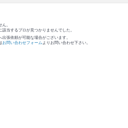
の作業範囲
ソファー本体 / ソファーに備え付きのクッション / ソ
ファーカバー / カバーを外した場合は、作業後にカバ
ー装着
せん。
に該当するプロが見つかりませんでした。
へ出張依頼が可能な場合がございます。
は
お問い合わせフォーム
よりお問い合わせ下さい。