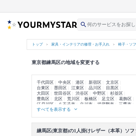
search
トップ
家具・インテリアの修理・お手入れ
椅子・ソ
東京都練馬区の地域を変更する
千代田区
中央区
港区
新宿区
文京区
台東区
墨田区
江東区
品川区
目黒区
大田区
世田谷区
渋谷区
中野区
杉並区
豊島区
北区
荒川区
板橋区
足立区
葛飾区
江戸川区
八王子市
立川市
武蔵野市
三鷹市
すべてを表示する
青梅市
府中市
昭島市
調布市
町田市
小金井市
小平市
日野市
東村山市
国分寺市
国立市
福生市
狛江市
東大和市
清瀬市
東久留米市
武蔵村山市
多摩市
稲城市
練馬区(東京都)の1人掛けレザー（本革）ソ
羽村市
あきる野市
西東京市
西多摩郡