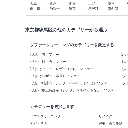
大島
亀戸
池袋
上野
浅草
南千住
高島平
成増
東中野
西新宿
東京都練馬区の他のカテゴリーから選ぶ
ソファークリーニングのカテゴリーを変更する
1人掛け布ソファー
2人
4人掛け以上布ソファー
1
3人掛けビニールレザー（合皮）ソファー
4
2人掛けレザー（本革）ソファー
3
1人掛け特殊布（シルク、ベルベットなど）ソファー
2
4人掛け以上特殊布（シルク、ベルベットなど）ソファー
カテゴリーを選択し直す
ハウスクリーニング
リメイク
剪定・造園
害虫・害獣駆除