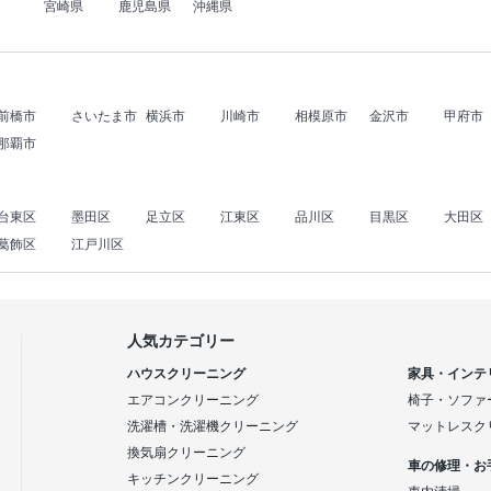
宮崎県
鹿児島県
沖縄県
前橋市
さいたま市
横浜市
川崎市
相模原市
金沢市
甲府市
那覇市
台東区
墨田区
足立区
江東区
品川区
目黒区
大田区
葛飾区
江戸川区
人気カテゴリー
ハウスクリーニング
家具・インテ
エアコンクリーニング
椅子・ソファ
洗濯槽・洗濯機クリーニング
マットレスク
換気扇クリーニング
車の修理・お
キッチンクリーニング