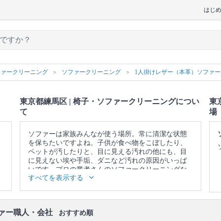
はじ
ファークリーニング
ソファークリーニング
1人掛けレザー（本革）ソファー
東京都練馬区 | 椅子・ソファークリーニングについ
東
て
場
ソファーは家族みんなが使う場所。常に清潔な状態
を保ちたいですよね。子供が食べ物をこぼしたり、
ペットが汚したりと、目に見える汚れの他にも、目
に見えない埃や手垢、ダニなど汚れの原因がいっぱ
いです。プロの業者さんのソファークリーニングな
すべてを表示する
ら、落ちないと思っていたシミや臭い、ダニや雑菌
を一掃できます。また、素材本来の色を取り戻しま
す。諦めて買い換える前に、一度プロの業者さんに
頼んでみませんか？
ファー職人・会社
おすすめ順
▼表示価格に含まれる椅子・ソファークリーニング