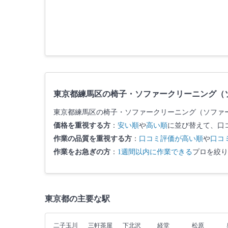
東京都練馬区の椅子・ソファークリーニング（
東京都練馬区の椅子・ソファークリーニング（ソファ
価格を重視する方
：
安い順
や
高い順
に並び替えて、口
作業の品質を重視する方
：
口コミ評価が高い順
や
口コ
作業をお急ぎの方
：
1週間以内に作業できる
プロを絞り
東京都の主要な駅
二子玉川
三軒茶屋
下北沢
経堂
松原