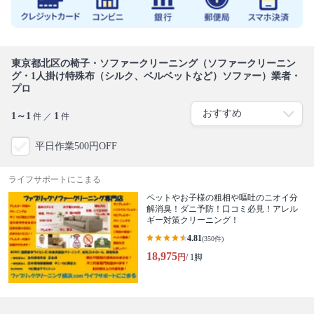
東京都北区の椅子・ソファークリーニング（ソファークリーニン
グ・1人掛け特殊布（シルク、ベルベットなど）ソファー）業者・
プロ
1～1
1
件 ／
件
平日作業500円OFF
ライフサポートにこまる
ペットやお子様の粗相や嘔吐のニオイ分
解消臭！ダニ予防！口コミ必見！アレル
ギー対策クリーニング！
4.81
(350件)
18,975
円
/ 1脚