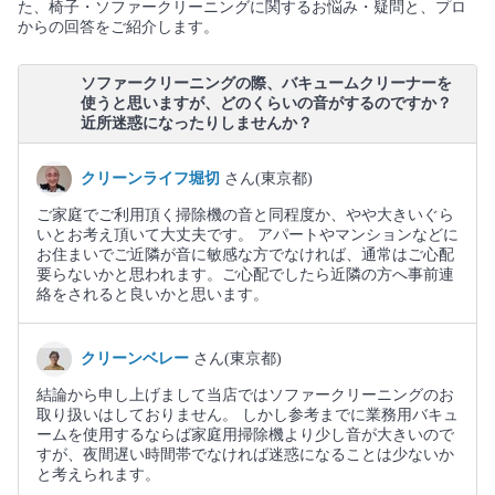
た、椅子・ソファークリーニングに関するお悩み・疑問と、プロ
からの回答をご紹介します。
ソファークリーニングの際、バキュームクリーナーを
使うと思いますが、どのくらいの音がするのですか？
近所迷惑になったりしませんか？
クリーンライフ堀切
さん(東京都)
ご家庭でご利用頂く掃除機の音と同程度か、やや大きいぐら
いとお考え頂いて大丈夫です。 アパートやマンションなどに
お住まいでご近隣が音に敏感な方でなければ、通常はご心配
要らないかと思われます。ご心配でしたら近隣の方へ事前連
絡をされると良いかと思います。
クリーンベレー
さん(東京都)
結論から申し上げまして当店ではソファークリーニングのお
取り扱いはしておりません。 しかし参考までに業務用バキュ
ームを使用するならば家庭用掃除機より少し音が大きいので
すが、夜間遅い時間帯でなければ迷惑になることは少ないか
と考えられます。