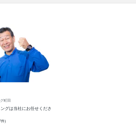
の作業範囲
ソファー本体 / ソファーに備え付きのクッション / ソ
ファーカバー / カバーを外した場合は、作業後にカバ
ー装着
グ町田
ニングは当社にお任せくださ
7件)