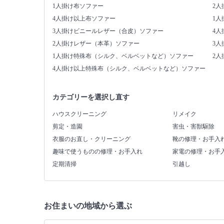
1人掛け布ソファー
2人
4人掛け以上布ソファー
1
3人掛けビニールレザー（合皮）ソファー
4
2人掛けレザー（本革）ソファー
3
1人掛け特殊布（シルク、ベルベットなど）ソファー
2
4人掛け以上特殊布（シルク、ベルベットなど）ソファー
カテゴリーを選択し直す
ハウスクリーニング
リメイク
剪定・造園
害虫・害獣駆除
衣服のお直し・クリーニング
靴の修理・お手入
趣味で使うものの修理・お手入れ
家電の修理・お手
定期清掃
引越し
お住まいの地域から選ぶ