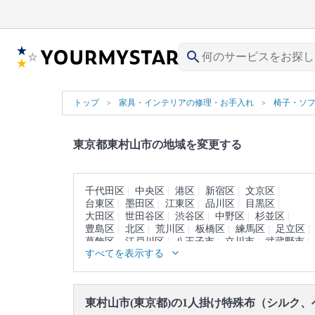
search
トップ
家具・インテリアの修理・お手入れ
椅子・ソ
東京都東村山市の地域を変更する
千代田区
中央区
港区
新宿区
文京区
台東区
墨田区
江東区
品川区
目黒区
大田区
世田谷区
渋谷区
中野区
杉並区
豊島区
北区
荒川区
板橋区
練馬区
足立区
葛飾区
江戸川区
八王子市
立川市
武蔵野市
すべてを表示する
三鷹市
青梅市
府中市
昭島市
調布市
町田市
小金井市
小平市
日野市
国分寺市
国立市
福生市
狛江市
東大和市
清瀬市
東久留米市
武蔵村山市
多摩市
稲城市
東村山市(東京都)の1人掛け特殊布（シルク
羽村市
あきる野市
西東京市
西多摩郡