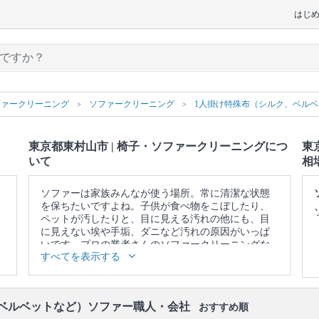
はじ
ファークリーニング
ソファークリーニング
1人掛け特殊布（シルク、ベル
東京都東村山市 | 椅子・ソファークリーニングにつ
東
いて
相
ソファーは家族みんなが使う場所。常に清潔な状態
を保ちたいですよね。子供が食べ物をこぼしたり、
ペットが汚したりと、目に見える汚れの他にも、目
に見えない埃や手垢、ダニなど汚れの原因がいっぱ
いです。プロの業者さんのソファークリーニングな
すべてを表示する
ら、落ちないと思っていたシミや臭い、ダニや雑菌
を一掃できます。また、素材本来の色を取り戻しま
す。諦めて買い換える前に、一度プロの業者さんに
頼んでみませんか？
、ベルベットなど）ソファー職人・会社
おすすめ順
▼表示価格に含まれる椅子・ソファークリーニング