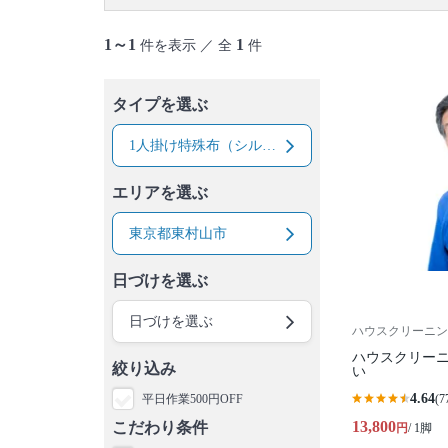
大島町
利島村
新島村
神津島村
三宅島
御蔵島村
八丈島
青ヶ島村
小笠原村
1～1
1
件を表示 ／ 全
件
タイプを選ぶ
1人掛け特殊布（シルク、ベルベットなど）ソファー
エリアを選ぶ
東京都東村山市
日づけを選ぶ
日づけを選ぶ
ハウスクリーニン
ハウスクリー
絞り込み
い
4.64
平日作業500円OFF
(7
13,800
こだわり条件
円
/ 1脚