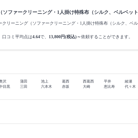
（ソファークリーニング・1人掛け特殊布（シルク、ベルベッ
ソファークリーニング（ソファークリーニング・1人掛け特殊布（シルク、
、口コミ平均点は
4.64
で、
13,800円(税込)～
依頼することができます。
奥沢
蒲田
池上
葛西
西葛西
平井
綾瀬
中目黒
三田
六本木
赤坂
大崎
恵比寿
代々木