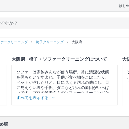
はじ
ファークリーニング
椅子クリーニング
大阪府
大阪府 | 椅子・ソファークリーニングについて
大
ソファーは家族みんなが使う場所。常に清潔な状態
を保ちたいですよね。子供が食べ物をこぼしたり、
ペットが汚したりと、目に見える汚れの他にも、目
に見えない埃や手垢、ダニなど汚れの原因がいっぱ
いです。プロの業者さんのソファークリーニングな
すべてを表示する
ら、落ちないと思っていたシミや臭い、ダニや雑菌
を一掃できます。また、素材本来の色を取り戻しま
す。諦めて買い換える前に、一度プロの業者さんに
頼んでみませんか？
▼表示価格に含まれる椅子・ソファークリーニング
め順
の作業範囲