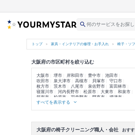
search
トップ
家具・インテリアの修理・お手入れ
椅子・ソ
大阪府の市区町村を絞り込む
大阪市
堺市
岸和田市
豊中市
池田市
吹田市
泉大津市
高槻市
貝塚市
守口市
枚方市
茨木市
八尾市
泉佐野市
富田林市
寝屋川市
河内長野市
松原市
大東市
和泉市
箕面市
柏原市
羽曳野市
門真市
摂津市
すべてを表示する
高石市
藤井寺市
東大阪市
泉南市
四條畷市
交野市
大阪狭山市
阪南市
三島郡
豊能郡
泉北郡
泉南郡
南河内郡
大阪府の椅子クリーニング職人・会社
おすす