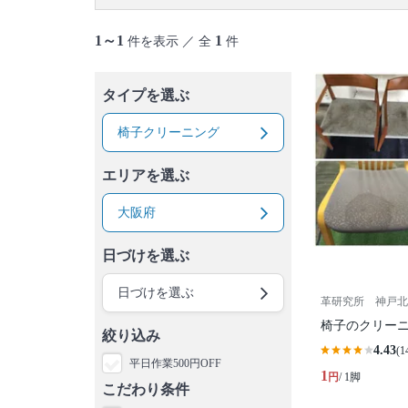
1～1
1
件を表示 ／ 全
件
タイプを選ぶ
椅子クリーニング
エリアを選ぶ
大阪府
日づけを選ぶ
日づけを選ぶ
革研究所 神戸北
椅子のクリー
絞り込み
4.43
(1
平日作業500円OFF
1
円
/ 1脚
こだわり条件