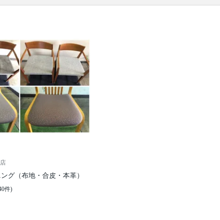
ソファー本体 / ソファーに備え付きのクッション / ソ
ファーカバー / カバーを外した場合は、作業後にカバ
ー装着
口コミ
もご参照ください。
※本ページでは一部プロモーションを含む場合があ
ります。
店
ニング（布地・合皮・本革）
40件)