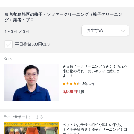
東京都葛飾区の椅子・ソファークリーニング（椅子クリーニン
グ）業者・プロ
1～5
5
件 ／
件
平日作業500円OFF
Reins
★☆椅子ークリーニング☆★シミ汚れや
排出物の汚れ・臭いキレイに致しま
す！！
4.70
(762件)
6,900
円
/ 1脚
ライフサポートにこまる
ペットやお子様の粗相や嘔吐の不快なニ
オイを分解消臭！椅子クリーニング！口