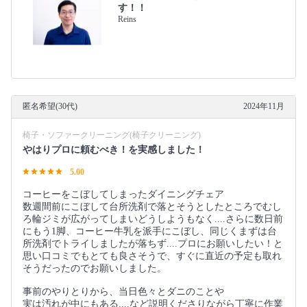
す！！
Reins
匿名希望(30代)
2024年11月
椅子・ソファークリーニング(椅子クリーニング)
やはりプロに頼むべき！を実感しました！
5.00
コーヒーをこぼしてしまったダイニングチェア
数週間前にこぼして台所洗剤で落とそうとしたところでむし
ろ輪ジミが広がってしまいどうしようもなく....さらに数日前
にもう1脚、コーヒー牛乳を派手にこぼし、同じくまずは台
所洗剤でトライしましたが落ちず....プロにお願いしたい！と
思い口コミでもとても良さそうで、すぐに直近の予定も取れ
そうだったのでお願いしました。
事前のやりとりから、当日色々とダニのことや
実は汚れが中にもある....など説明くださりながら丁寧に作業