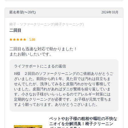
匿名希望(〜20代)
2024年10月
椅子・ソファークリーニング(椅子クリーニング)
二回目
5.00
二回目も迅速な対応で助かりました！
またお願いしたいです。
ライフサポートにこまるの返信
H様 ２回目のソファークリーニングのご依頼ありがとうご
ざいました。前回から約１年。見た目では汚れは目立ちま
せんでしたが、洗浄してみると皮脂汚れがかなり蓄積して
いました。皮脂汚れがあればダニが繁殖を繰り返していま
す。小さなお子様がいらっしゃるのでアレルギー対策には
定期的なクリーニングが必要です。 お子様が元気で育ちま
すよう願っております。ありがとうございました。
ペットやお子様の粗相や嘔吐の不快な
ニオイを分解消臭！椅子クリーニン