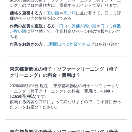
東京都葛飾区の椅子・ソファークリーニング（椅子クリーニ
ング）のプロの選び方は、重視するポイントで変わります。
価格を重視する方
：
安い順
や
高い順
に並び替えて、口コミ評
価やページ内の情報を比べてみる
作業の品質を重視する方
：
口コミ評価が高い順
や
口コミ件数
が多い順
に並び替えて、作業料金やページ内の情報を比べて
みる
作業をお急ぎの方
：
1週間以内に作業できる
プロを絞り込む
東京都葛飾区の椅子・ソファークリーニング（椅子
クリーニング）の料金・費用は？
2026年08月08日 現在、 東京都葛飾区の椅子・ソファークリ
ーニング（椅子クリーニング）の料金・費用は、
4,600～
12,650円(税込)
です。
依頼する内容やプロによって異なりますので、ご予算に合っ
たプロをお選びください。
東京都葛飾区の椅子・ソファークリーニング（椅子