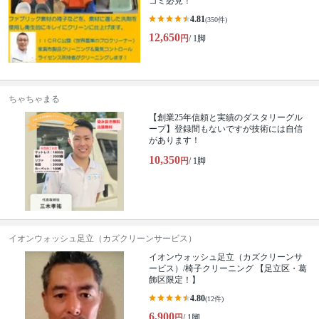
コミ必見！
4.81
(350件)
12,650
円
/ 1脚
ちゃちゃまる
【創業25年信頼と実績のダスタリーグル
ープ】登録間もないですが技術には自信
があります！
10,350
円
/ 1脚
イオンウォッシュ足立（カズクリーンサービス）
イオンウォッシュ足立（カズクリーンサ
ービス）/椅子クリーニング 【足立区・葛
飾区限定！】
4.80
(12件)
6,900
円
/ 1脚