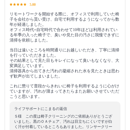
5.00
リモートワークを開始する際に、オフィスで利用していた椅
子を会社から貰い受け、自宅で利用するようになってから数
年が経過しました。
オフィス時代+自宅時代で合わせて10年ほどは利用されてい
る年季の入った椅子で、臭いや見た目の汚さに我慢できずに
清掃を依頼しました。
当日は遠いところを時間通りにお越しいただき、丁寧に清掃
を行っていただきました。
その結果として見た目もキレイになって臭いもなくなり、大
変満足しています。
清掃器具から出てきた汚れの凝縮された水を見たときは思わ
ず歓声が出てしまいました。
これに懲りて普段からきれいに椅子を利用するように心がけ
ていますが、汚れが溜まってきたらまたお願いさせていただ
こうと思います。
ライフサポートにこまるの返信
Ｓ様 この度は椅子クリーニングのご依頼ありがとうござ
いました。黒のＯＡチェア、汚れは目立ちにくいですが白
く汗が付着しているところもありました。リンサークリー