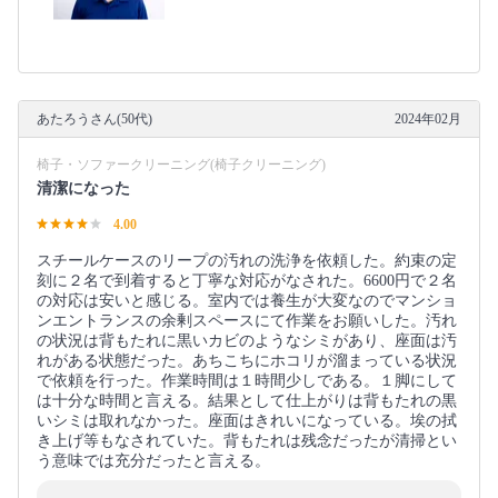
あたろうさん(50代)
2024年02月
椅子・ソファークリーニング(椅子クリーニング)
清潔になった
4.00
スチールケースのリープの汚れの洗浄を依頼した。約束の定
刻に２名で到着すると丁寧な対応がなされた。6600円で２名
の対応は安いと感じる。室内では養生が大変なのでマンショ
ンエントランスの余剰スペースにて作業をお願いした。汚れ
の状況は背もたれに黒いカビのようなシミがあり、座面は汚
れがある状態だった。あちこちにホコリが溜まっている状況
で依頼を行った。作業時間は１時間少しである。１脚にして
は十分な時間と言える。結果として仕上がりは背もたれの黒
いシミは取れなかった。座面はきれいになっている。埃の拭
き上げ等もなされていた。背もたれは残念だったが清掃とい
う意味では充分だったと言える。