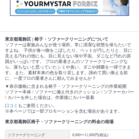
東京都葛飾区 | 椅子・ソファークリーニングについて
ソファーは家族みんなが使う場所。常に清潔な状態を保ちたいで
すよね。 子供が食べ物をこぼしたり、ペットが汚したりと、目に
見える汚れの他にも、目に見えない埃や手垢、ダニなど汚れの原
因がいっぱいです。 プロの業者さんのソファークリーニングな
ら、落ちないと思っていたシミや臭い、ダニや雑菌を一掃できま
す。 また、素材本来の色を取り戻します。諦めて買い換える前
に、一度プロの業者さんに頼んでみませんか？
▼表示価格に含まれる椅子・ソファークリーニングの作業範囲
ソファー本体 / ソファーに備え付きのクッション / ソファーカバー
/ カバーを外した場合は、作業後にカバー装着
口コミ
もご参照ください。
※本ページでは一部プロモーションを含む場合があります。
東京都葛飾区椅子・ソファークリーニングの料金の相場
ソファークリーニング
8,000〜11,000円(税込)