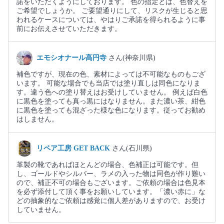
諾をいただくようにしております。 色の指定とは、色替えを
ご希望でしょうか。 ご要望通りにして、リスクが生じると思
われるケースについては、やはりご承諾を得られるように事
前にお伝えさせていただきます。
エモシオナール高円寺
さん(神奈川県)
補色ですが、現在の色、素材によっては不可能なものもござ
います。 可能な場合でも当店では塗り直しは同色になりま
す。違う色への塗り替えはお受けしていません。 例えば白色
に黒色を塗っても真っ黒にはなりません。また濃い茶、紺色
に黒色を塗っても混ざった様な色になります。従ってお勧め
はしません。
リペア工房 GET BACK
さん(石川県)
革製の靴であればほとんどの場合、色補正は可能です。但
し、ゴールドやシルバー、ラメの入った物は同色が作り難い
ので、補正不可の場合もございます。ご依頼の場合は色見本
を必ず添付して頂く事をお願いしています。「濃い赤に」な
どの抽象的なご依頼は感覚に個人差がありますので、お受け
していません。