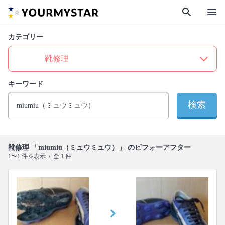
search
menu
カテゴリー
キーワード
検索
靴修理 「miumiu（ミュウミュウ）」 のビフォーアフター
1〜1 件を表示 / 全 1 件