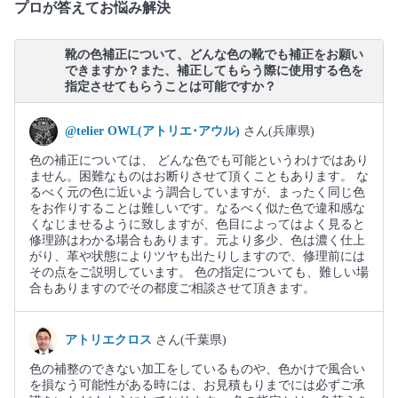
プロが答えてお悩み解決
靴の色補正について、どんな色の靴でも補正をお願い
できますか？また、補正してもらう際に使用する色を
指定させてもらうことは可能ですか？
@telier OWL(アトリエ･アウル)
さん(兵庫県)
色の補正については、 どんな色でも可能というわけではあり
ません。困難なものはお断りさせて頂くこともあります。 な
るべく元の色に近いよう調合していますが、まったく同じ色
をお作りすることは難しいです。なるべく似た色で違和感な
くなじませるように致しますが、色目によってはよく見ると
修理跡はわかる場合もあります。元より多少、色は濃く仕上
がり、革や状態によりツヤも出たりしますので、修理前には
その点をご説明しています。 色の指定についても、難しい場
合もありますのでその都度ご相談させて頂きます。
アトリエクロス
さん(千葉県)
色の補整のできない加工をしているものや、色かけで風合い
を損なう可能性がある時には、お見積もりまでには必ずご承