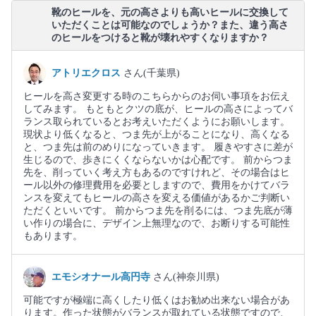
靴のヒールを、元の高さよりも高いヒールに交換して
いただくことは可能なのでしょうか？また、違う高さ
のヒールをつけると靴が壊れやすくなりますか？
アトリエクロス
さん(千葉県)
ヒールを高さ変更する時のこちらからのお伺い事項をお伝え
してみます。 もともとクツの底が、ヒールの高さによってバ
ランス取られているとお考えいただくようにお願いします。
現状より低くなると、つま先が上がることになり、高くなる
と、つま先は前のめりになっていきます。 履きやすさに差が
生じるので、歩きにくくならないかは心配です。 前からつま
先を、削っていく考え方もあるのですけれど、その場合はヒ
ール以外の修理費用を必要としますので、費用をかけてバラ
ンスを変えてもヒールの高さを変える価値があるかご判断い
ただくといいです。 前からつま先を削るには、つま先底が薄
い作りの場合に、デザイン上無理なので、お断りする可能性
もあります。
エモシオナール高円寺
さん(神奈川県)
可能ですが極端に高くしたり低くはお勧め出来ない場合があ
ります。作った状態がバランスが取れている状態ですので、