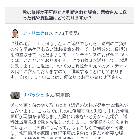
靴の修復が不可能だと判断された場合、業者さんに送
った靴や負担額はどうなりますか？
アトリエクロス
さん(千葉県)
当社の場合、全く何もしないご返品でしたら、送料のご負担
の分を簡易ケアあるいはお掃除を行って、送料分のご負担分
を調整させていただきまして、メンテナンスのお代金につい
ては、いただいておりません。 クツ(靴)はお送りして、お返
し致します。ご返送についてのご負担分を元々のメンテナン
ス代金に含んでおりますので、頂戴することにしておりま
す。 分かりにくいことは、何なりとお問い合わせ下さい。
リパッシュ
さん(東京都)
送って頂く前のやり取りにより返送の送料が発生する場合が
ございます。 こちらではじめに修理可能と判断しました修理
箇所が現物を確認しました際に出来ないと分かった場合、送
料は当店負担で靴をお返しいたします。 お客様から知らされ
ていない、（画像にも写っておらずこちらで確認が不可能
な）修理箇所が原因で修理不可の場合は（返却が必要な場
合）お客様負担で返送する可能性もございます。