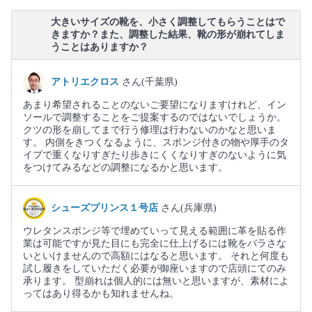
大きいサイズの靴を、小さく調整してもらうことはで
きますか？また、調整した結果、靴の形が崩れてしま
うことはありますか？
アトリエクロス
さん(千葉県)
あまり希望されることのないご要望になりますけれど、イン
ソールで調整することをご提案するのではないでしょうか。
クツの形を崩してまで行う修理は行わないのかなと思いま
す。 内側をきつくなるように、スポンジ付きの物や厚手のタ
イプで重くなりすぎたり歩きにくくなりすぎのないように気
をつけてみるなどの調整になるかと思います。
シューズプリンス１号店
さん(兵庫県)
ウレタンスポンジ等で埋めていって見える範囲に革を貼る作
業は可能ですが見た目にも完全に仕上げるには靴をバラさな
いといけませんので高額にはなると思います。 それと何度も
試し履きをしていただく必要が御座いますので店頭にてのみ
承ります。 型崩れは個人的には無いと思いますが、素材によ
ってはあり得るかも知れませんね。