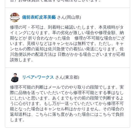
備前表町皮革美藝
さん(岡山県)
修理の可・不可は、到着時に確認いたします、本見積時がタ
イミングになります。革の劣化が激しい場合や修理金額、納
期などが 折り合わなかった場合 修理が不可能な場合がござ
います。見積りなどはキャンセルは無料です。ただし、キャ
ンセルの際の返却は佐川急便での着払い発送になります。佐
川急便以外の配送方法は 日数がかかる場合ございますが応相
談致します。
リペア×ワークス
さん(東京都)
修理不可能の判断はメールでのやり取りの段階でします。実
際に品物を送っていただいてから修理不可能とする事はなし
にしたいと思います。あくまでもその前の段階で判断するよ
うに心がけます。もし万が一送っていただいてから修理不可
能となった場合はキャンセル料はかかりません。その場合の
返却送料は、こちらに落ち度があった場合にはこちらで負担
します。