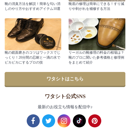
靴の消臭方法を解説！簡単な匂い消
靴底の修理は簡単にできる！すり減
しのやり方やおすすめアイテム10選
りや剥がれを補修する方法
靴の鏡面磨きのコツはワックスでじ
リーガルの靴修理の料金の相場は？
っくり！20分間の忍耐と一滴の水で
靴のプロに聞いた参考価格と修理例
ピカピカにするプロの技
をまとめて紹介
ワタシトはこちら
ワタシト公式SNS
最新のお役立ち情報を配信中♪