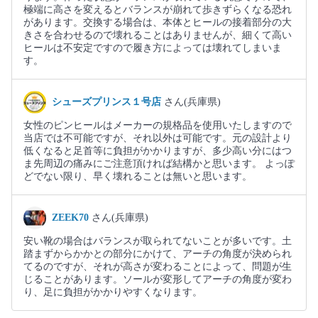
極端に高さを変えるとバランスが崩れて歩きずらくなる恐れ
があります。交換する場合は、本体とヒールの接着部分の大
きさを合わせるので壊れることはありませんが、細くて高い
ヒールは不安定ですので履き方によっては壊れてしまいま
す。
シューズプリンス１号店
さん(兵庫県)
女性のピンヒールはメーカーの規格品を使用いたしますので
当店では不可能ですが、それ以外は可能です。元の設計より
低くなると足首等に負担がかかりますが、多少高い分にはつ
ま先周辺の痛みにご注意頂ければ結構かと思います。 よっぽ
どでない限り、早く壊れることは無いと思います。
ZEEK70
さん(兵庫県)
安い靴の場合はバランスが取られてないことが多いです。土
踏まずからかかとの部分にかけて、アーチの角度が決められ
てるのですが、それが高さが変わることによって、問題が生
じることがあります。ソールが変形してアーチの角度が変わ
り、足に負担がかかりやすくなります。