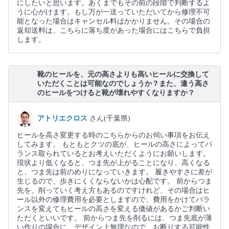
にしたいと思います。あくまでもその前の段階で判断するよ
うに心がけます。もし万が一送っていただいてから修理不可
能となった場合はキャンセル料はかかりません。その場合の
返却送料は、こちらに落ち度があった場合にはこちらで負担
します。
靴のヒールを、元の高さよりも高いヒールに交換して
いただくことは可能なのでしょうか？また、違う高さ
のヒールをつけると靴が壊れやすくなりますか？
アトリエクロス
さん(千葉県)
ヒールを高さ変更する時のこちらからのお伺い事項をお伝え
してみます。 もともとクツの底が、ヒールの高さによってバ
ランス取られているとお考えいただくようにお願いします。
現状より低くなると、つま先が上がることになり、高くなる
と、つま先は前のめりになっていきます。 履きやすさに差が
生じるので、歩きにくくならないかは心配です。 前からつま
先を、削っていく考え方もあるのですけれど、その場合はヒ
ール以外の修理費用を必要としますので、費用をかけてバラ
ンスを変えてもヒールの高さを変える価値があるかご判断い
ただくといいです。 前からつま先を削るには、つま先底が薄
い作りの場合に、デザイン上無理なので、お断りする可能性