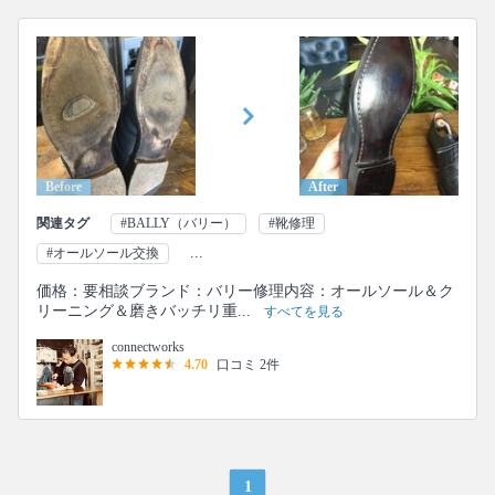
Before
After
関連タグ
#BALLY（バリー）
#靴修理
...
#オールソール交換
価格：要相談ブランド：バリー修理内容：オールソール＆ク
リーニング＆磨きバッチリ重...
すべてを見る
connectworks
4.70
口コミ 2件
1