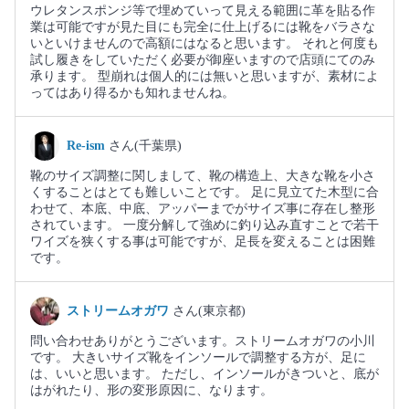
ウレタンスポンジ等で埋めていって見える範囲に革を貼る作
業は可能ですが見た目にも完全に仕上げるには靴をバラさな
いといけませんので高額にはなると思います。 それと何度も
試し履きをしていただく必要が御座いますので店頭にてのみ
承ります。 型崩れは個人的には無いと思いますが、素材によ
ってはあり得るかも知れませんね。
Re-ism
さん(千葉県)
靴のサイズ調整に関しまして、靴の構造上、大きな靴を小さ
くすることはとても難しいことです。 足に見立てた木型に合
わせて、本底、中底、アッパーまでがサイズ事に存在し整形
されています。 一度分解して強めに釣り込み直すことで若干
ワイズを狭くする事は可能ですが、足長を変えることは困難
です。
ストリームオガワ
さん(東京都)
問い合わせありがとうございます。ストリームオガワの小川
です。 大きいサイズ靴をインソールで調整する方が、足に
は、いいと思います。 ただし、インソールがきついと、底が
はがれたり、形の変形原因に、なります。