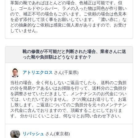
革製の靴であればほとんどの場合、色補正は可能です。但
し、ゴールドやシルバー、ラメの入った物は同色が作り難い
ので、補正不可の場合もございます。ご依頼の場合は色見本
を必ず添付して頂く事をお願いしています。「濃い赤に」な
どの抽象的なご依頼は感覚に個人差がありますので、お受け
していません。
靴の修復が不可能だと判断された場合、業者さんに送
った靴や負担額はどうなりますか？
アトリエクロス
さん(千葉県)
当社の場合、全く何もしないご返品でしたら、送料のご負担
の分を簡易ケアあるいはお掃除を行って、送料分のご負担分
を調整させていただきまして、メンテナンスのお代金につい
ては、いただいておりません。 クツ(靴)はお送りして、お返
し致します。ご返送についてのご負担分を元々のメンテナン
ス代金に含んでおりますので、頂戴することにしておりま
す。 分かりにくいことは、何なりとお問い合わせ下さい。
リパッシュ
さん(東京都)