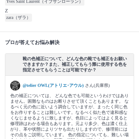
Yves Saint Laurent（イブサンローラン）
Z
zara（ザラ）
プロが答えてお悩み解決
靴の色補正について、どんな色の靴でも補正をお願い
できますか？また、補正してもらう際に使用する色を
指定させてもらうことは可能ですか？
@telier OWL(アトリエ･アウル)
さん(兵庫県)
色の補正については、 どんな色でも可能というわけではあり
ません。困難なものはお断りさせて頂くこともあります。 な
るべく元の色に近いよう調合していますが、まったく同じ色
をお作りすることは難しいです。なるべく似た色で違和感な
くなじませるように致しますが、色目によってはよく見ると
修理跡はわかる場合もあります。元より多少、色は濃く仕上
がり、革や状態によりツヤも出たりしますので、修理前には
その点をご説明しています。 色の指定についても、難しい場