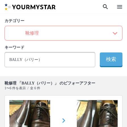
search
menu
カテゴリー
キーワード
検索
靴修理 「BALLY（バリー）」 のビフォーアフター
1〜6 件を表示 / 全 6 件