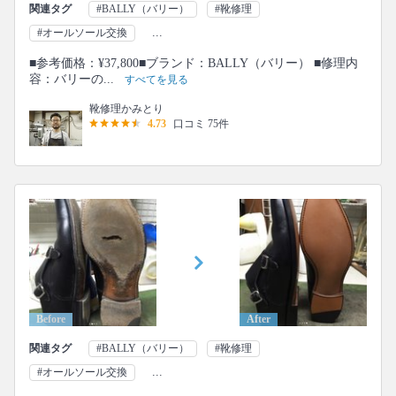
関連タグ
#BALLY（バリー）
#靴修理
...
#オールソール交換
■参考価格：¥37,800■ブランド：BALLY（バリー） ■修理内
容：バリーの...
すべてを見る
靴修理かみとり
4.73
口コミ 75件
Before
After
関連タグ
#BALLY（バリー）
#靴修理
...
#オールソール交換