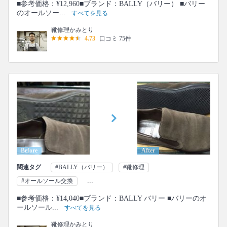
■参考価格：¥12,960■ブランド：BALLY（バリー） ■バリー
のオールソー...
すべてを見る
靴修理かみとり
4.73
口コミ 75件
Before
After
関連タグ
#BALLY（バリー）
#靴修理
...
#オールソール交換
■参考価格：¥14,040■ブランド：BALLY バリー ■バリーのオ
ールソール...
すべてを見る
靴修理かみとり