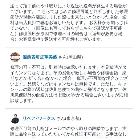
送って頂く前のやり取りにより返送の送料が発生する場合が
ございます。 こちらではじめに修理可能と判断しました修理
箇所が現物を確認しました際に出来ないと分かった場合、送
料は当店負担で靴をお返しいたします。 お客様から知らされ
ていない、（画像にも写っておらずこちらで確認が不可能
な）修理箇所が原因で修理不可の場合は（返却が必要な場
合）お客様負担で返送する可能性もございます。
備前表町皮革美藝
さん(岡山県)
修理の可・不可は、到着時に確認いたします、本見積時がタ
イミングになります。革の劣化が激しい場合や修理金額、納
期などが 折り合わなかった場合 修理が不可能な場合がござ
います。見積りなどはキャンセルは無料です。ただし、キャ
ンセルの際の返却は佐川急便での着払い発送になります。佐
川急便以外の配送方法は 日数がかかる場合ございますが応相
談致します。
リペア×ワークス
さん(東京都)
修理不可能の判断はメールでのやり取りの段階でします。実
際に品物を送っていただいてから修理不可能とする事はなし