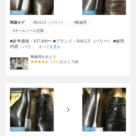
Before
After
関連タグ
#BALLY（バリー）
#靴修理
...
#オールソール交換
■参考価格：¥37,800〜 ■ブランド：BALLY（バリー） ■修理
内容：バリ...
すべてを見る
靴修理かみとり
4.73
口コミ 75件
Before
After