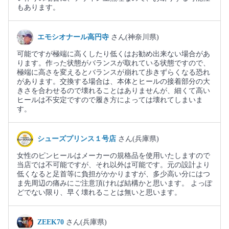
もあります。
エモシオナール高円寺
さん(神奈川県)
可能ですが極端に高くしたり低くはお勧め出来ない場合があ
ります。作った状態がバランスが取れている状態ですので、
極端に高さを変えるとバランスが崩れて歩きずらくなる恐れ
があります。交換する場合は、本体とヒールの接着部分の大
きさを合わせるので壊れることはありませんが、細くて高い
ヒールは不安定ですので履き方によっては壊れてしまいま
す。
シューズプリンス１号店
さん(兵庫県)
女性のピンヒールはメーカーの規格品を使用いたしますので
当店では不可能ですが、それ以外は可能です。元の設計より
低くなると足首等に負担がかかりますが、多少高い分にはつ
ま先周辺の痛みにご注意頂ければ結構かと思います。 よっぽ
どでない限り、早く壊れることは無いと思います。
ZEEK70
さん(兵庫県)