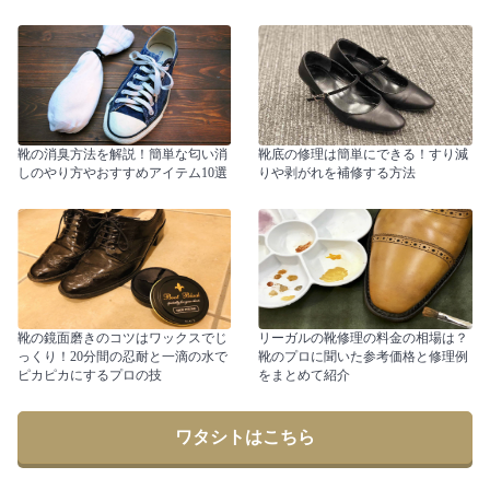
靴の消臭方法を解説！簡単な匂い消
靴底の修理は簡単にできる！すり減
しのやり方やおすすめアイテム10選
りや剥がれを補修する方法
靴の鏡面磨きのコツはワックスでじ
リーガルの靴修理の料金の相場は？
っくり！20分間の忍耐と一滴の水で
靴のプロに聞いた参考価格と修理例
ピカピカにするプロの技
をまとめて紹介
ワタシトはこちら