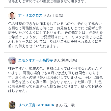
合もありますのでその都度ご相談させて頂きます。
アトリエクロス
さん(千葉県)
色の補整のできない加工をしているものや、色かけで風合い
を損なう可能性がある時には、お見積もりまでには必ずご承
諾をいただくようにしております。 色の指定とは、色替えを
ご希望でしょうか。 ご要望通りにして、リスクが生じると思
われるケースについては、やはりご承諾を得られるように事
前にお伝えさせていただきます。
エモシオナール高円寺
さん(神奈川県)
補色ですが、現在の色、素材によっては不可能なものもござ
います。 可能な場合でも当店では塗り直しは同色になりま
す。違う色への塗り替えはお受けしていません。 例えば白色
に黒色を塗っても真っ黒にはなりません。また濃い茶、紺色
に黒色を塗っても混ざった様な色になります。従ってお勧め
はしません。
リペア工房 GET BACK
さん(石川県)