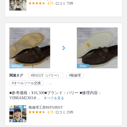
4.73
口コミ 75件
Before
After
関連タグ
#BALLY（バリー）
#靴修理
...
#オールソール交換
■参考価格：¥16,500■ブランド：バリー ■修理内容：
VIBRAM2303オ...
すべてを見る
靴修理工房REPAIRIST
4.73
口コミ 25件