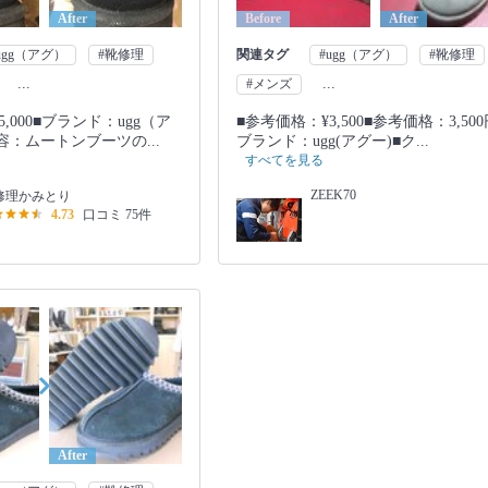
After
Before
After
ugg（アグ）
#靴修理
関連タグ
#ugg（アグ）
#靴修理
...
...
#メンズ
,000■ブランド：ugg（ア
■参考価格：¥3,500■参考価格：3,500
容：ムートンブーツの...
ブランド：ugg(アグー)■ク...
すべてを見る
ZEEK70
修理かみとり
4.73
口コミ 75件
After