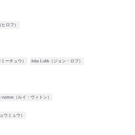
U（ヒロフ）
o（ジミーチュウ）
John Lobb（ジョン・ロブ）
uis vuitton（ルイ・ヴィトン）
（ミュウミュウ）