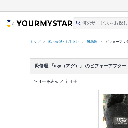
search
トップ
靴の修理・お手入れ
靴修理
ビフォーアフ
靴修理 「ugg（アグ）」 のビフォーアフター
1 〜 4
4
件を表示 ／ 全
件