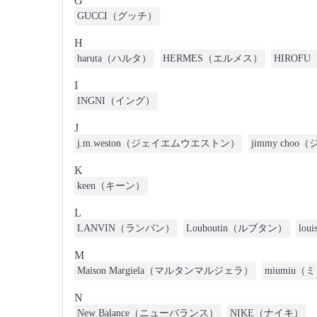
G
GUCCI（グッチ）
H
haruta（ハルタ）
HERMES（エルメス）
HIROF
I
INGNI（イング）
J
j.m.weston（ジェイエムウエストン）
jimmy cho
K
keen（キーン）
L
LANVIN（ランバン）
Louboutin（ルブタン）
lo
M
Maison Margiela（マルタンマルジェラ）
miumiu
N
New Balance（ニューバランス）
NIKE（ナイキ）