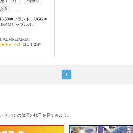
ugg（アグ）
#靴修理
...
ル交換
6,500■ブランド：UGG ■
BRAMリップルオ...
理工房REPAIRIST
4.73
口コミ 25件
1
靴・カバンの修理の様子を見てみよう。