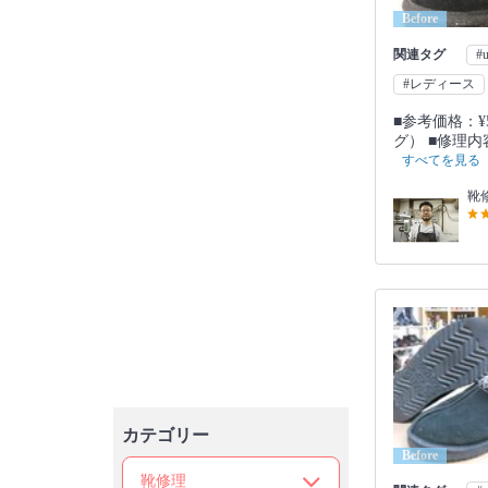
Before
関連タグ
#
#レディース
■参考価格：¥5
グ） ■修理内
すべてを見る
靴
カテゴリー
Before