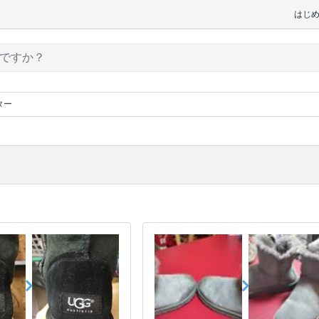
はじ
ター