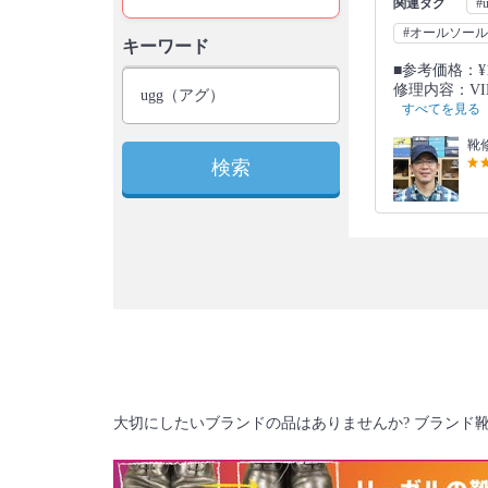
関連タグ
#
#オールソー
キーワード
■参考価格：¥1
修理内容：VI
すべてを見る
靴修
検索
大切にしたいブランドの品はありませんか? ブランド