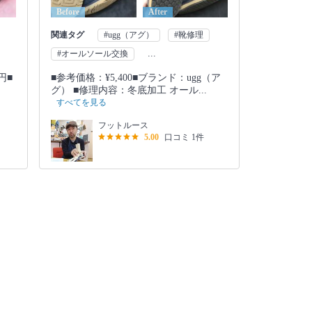
Before
After
関連タグ
#ugg（アグ）
#靴修理
...
#オールソール交換
円■
■参考価格：¥5,400■ブランド：ugg（ア
グ） ■修理内容：冬底加工 オール...
すべてを見る
フットルース
5.00
口コミ 1件