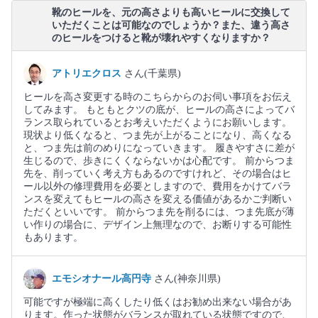
靴のヒールを、元の高さよりも高いヒールに交換して
いただくことは可能なのでしょうか？また、違う高さ
のヒールをつけると靴が壊れやすくなりますか？
アトリエクロス
さん(千葉県)
ヒールを高さ変更する時のこちらからのお伺い事項をお伝え
してみます。 もともとクツの底が、ヒールの高さによってバ
ランス取られているとお考えいただくようにお願いします。
現状より低くなると、つま先が上がることになり、高くなる
と、つま先は前のめりになっていきます。 履きやすさに差が
生じるので、歩きにくくならないかは心配です。 前からつま
先を、削っていく考え方もあるのですけれど、その場合はヒ
ール以外の修理費用を必要としますので、費用をかけてバラ
ンスを変えてもヒールの高さを変える価値があるかご判断い
ただくといいです。 前からつま先を削るには、つま先底が薄
い作りの場合に、デザイン上無理なので、お断りする可能性
もあります。
エモシオナール高円寺
さん(神奈川県)
可能ですが極端に高くしたり低くはお勧め出来ない場合があ
ります。作った状態がバランスが取れている状態ですので、