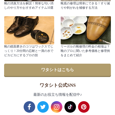
靴の消臭方法を解説！簡単な匂い消
靴底の修理は簡単にできる！すり減
しのやり方やおすすめアイテム10選
りや剥がれを補修する方法
靴の鏡面磨きのコツはワックスでじ
リーガルの靴修理の料金の相場は？
っくり！20分間の忍耐と一滴の水で
靴のプロに聞いた参考価格と修理例
ピカピカにするプロの技
をまとめて紹介
ワタシトはこちら
ワタシト公式SNS
最新のお役立ち情報を配信中♪