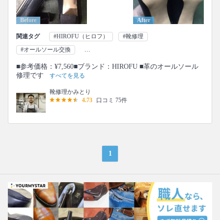
Before
After
関連タグ
#HIROFU（ヒロフ）
#靴修理
...
#オールソール交換
■参考価格：¥7,560■ブランド：HIROFU ■革のオールソール
修理です
すべてを見る
靴修理かみとり
4.73
口コミ 75件
1