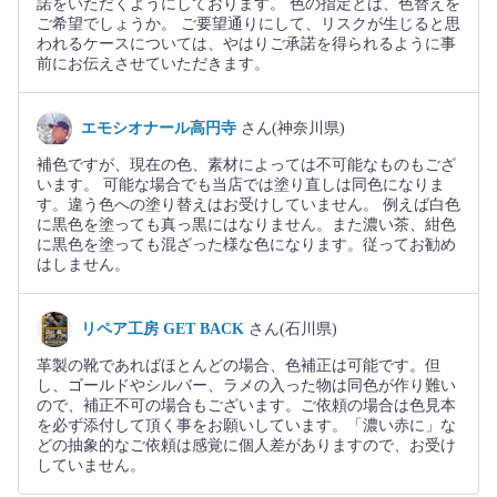
諾をいただくようにしております。 色の指定とは、色替えを
ご希望でしょうか。 ご要望通りにして、リスクが生じると思
われるケースについては、やはりご承諾を得られるように事
前にお伝えさせていただきます。
エモシオナール高円寺
さん(神奈川県)
補色ですが、現在の色、素材によっては不可能なものもござ
います。 可能な場合でも当店では塗り直しは同色になりま
す。違う色への塗り替えはお受けしていません。 例えば白色
に黒色を塗っても真っ黒にはなりません。また濃い茶、紺色
に黒色を塗っても混ざった様な色になります。従ってお勧め
はしません。
リペア工房 GET BACK
さん(石川県)
革製の靴であればほとんどの場合、色補正は可能です。但
し、ゴールドやシルバー、ラメの入った物は同色が作り難い
ので、補正不可の場合もございます。ご依頼の場合は色見本
を必ず添付して頂く事をお願いしています。「濃い赤に」な
どの抽象的なご依頼は感覚に個人差がありますので、お受け
していません。