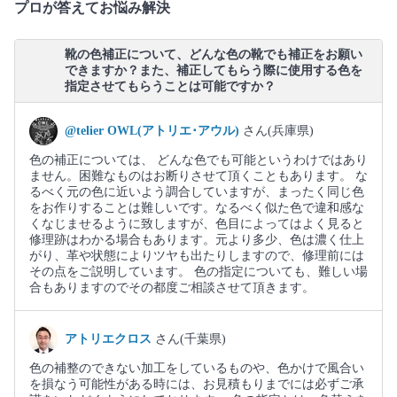
プロが答えてお悩み解決
靴の色補正について、どんな色の靴でも補正をお願い
できますか？また、補正してもらう際に使用する色を
指定させてもらうことは可能ですか？
@telier OWL(アトリエ･アウル)
さん(兵庫県)
色の補正については、 どんな色でも可能というわけではあり
ません。困難なものはお断りさせて頂くこともあります。 な
るべく元の色に近いよう調合していますが、まったく同じ色
をお作りすることは難しいです。なるべく似た色で違和感な
くなじませるように致しますが、色目によってはよく見ると
修理跡はわかる場合もあります。元より多少、色は濃く仕上
がり、革や状態によりツヤも出たりしますので、修理前には
その点をご説明しています。 色の指定についても、難しい場
合もありますのでその都度ご相談させて頂きます。
アトリエクロス
さん(千葉県)
色の補整のできない加工をしているものや、色かけで風合い
を損なう可能性がある時には、お見積もりまでには必ずご承