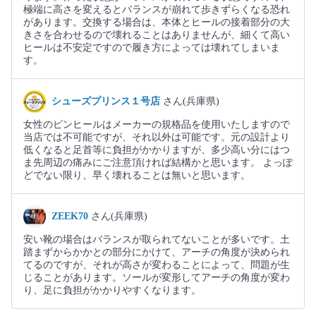
極端に高さを変えるとバランスが崩れて歩きずらくなる恐れ
があります。交換する場合は、本体とヒールの接着部分の大
きさを合わせるので壊れることはありませんが、細くて高い
ヒールは不安定ですので履き方によっては壊れてしまいま
す。
シューズプリンス１号店
さん(兵庫県)
女性のピンヒールはメーカーの規格品を使用いたしますので
当店では不可能ですが、それ以外は可能です。元の設計より
低くなると足首等に負担がかかりますが、多少高い分にはつ
ま先周辺の痛みにご注意頂ければ結構かと思います。 よっぽ
どでない限り、早く壊れることは無いと思います。
ZEEK70
さん(兵庫県)
安い靴の場合はバランスが取られてないことが多いです。土
踏まずからかかとの部分にかけて、アーチの角度が決められ
てるのですが、それが高さが変わることによって、問題が生
じることがあります。ソールが変形してアーチの角度が変わ
り、足に負担がかかりやすくなります。