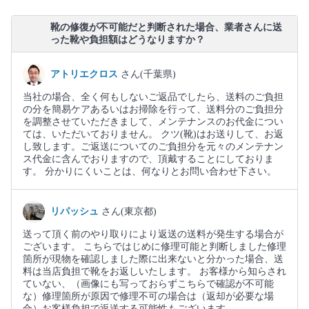
靴の修復が不可能だと判断された場合、業者さんに送
った靴や負担額はどうなりますか？
アトリエクロス
さん(千葉県)
当社の場合、全く何もしないご返品でしたら、送料のご負担
の分を簡易ケアあるいはお掃除を行って、送料分のご負担分
を調整させていただきまして、メンテナンスのお代金につい
ては、いただいておりません。 クツ(靴)はお送りして、お返
し致します。ご返送についてのご負担分を元々のメンテナン
ス代金に含んでおりますので、頂戴することにしておりま
す。 分かりにくいことは、何なりとお問い合わせ下さい。
リパッシュ
さん(東京都)
送って頂く前のやり取りにより返送の送料が発生する場合が
ございます。 こちらではじめに修理可能と判断しました修理
箇所が現物を確認しました際に出来ないと分かった場合、送
料は当店負担で靴をお返しいたします。 お客様から知らされ
ていない、（画像にも写っておらずこちらで確認が不可能
な）修理箇所が原因で修理不可の場合は（返却が必要な場
合）お客様負担で返送する可能性もございます。