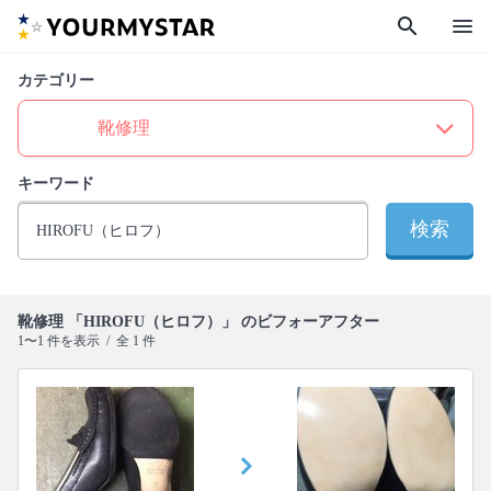
search
menu
カテゴリー
キーワード
検索
靴修理 「HIROFU（ヒロフ）」 のビフォーアフター
1〜1 件を表示 / 全 1 件