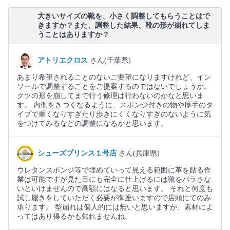
大きいサイズの靴を、小さく調整してもらうことはで
きますか？また、調整した結果、靴の形が崩れてしま
うことはありますか？
アトリエクロス
さん(千葉県)
あまり希望されることのないご要望になりますけれど、イン
ソールで調整することをご提案するのではないでしょうか。
クツの形を崩してまで行う修理は行わないのかなと思いま
す。 内側をきつくなるように、スポンジ付きの物や厚手のタ
イプで重くなりすぎたり歩きにくくなりすぎのないように気
をつけてみるなどの調整になるかと思います。
シューズプリンス１号店
さん(兵庫県)
ウレタンスポンジ等で埋めていって見える範囲に革を貼る作
業は可能ですが見た目にも完全に仕上げるには靴をバラさな
いといけませんので高額にはなると思います。 それと何度も
試し履きをしていただく必要が御座いますので店頭にてのみ
承ります。 型崩れは個人的には無いと思いますが、素材によ
ってはあり得るかも知れませんね。