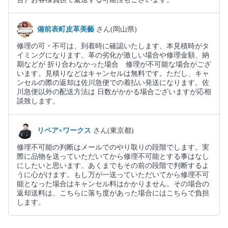
備前表町皮革美藝
さん(岡山県)
修理の可・不可は、到着時に確認いたします、本見積時がタ
イミングになります。革の劣化が激しい場合や修理金額、納
期などが 折り合わなかった場合 修理が不可能な場合がござ
います。見積りなどはキャンセルは無料です。ただし、キャ
ンセルの際の返却は佐川急便での着払い発送になります。佐
川急便以外の配送方法は 日数がかかる場合ございますが応相
談致します。
リペア×ワークス
さん(東京都)
修理不可能の判断はメールでのやり取りの段階でします。実
際に品物を送っていただいてから修理不可能とする事はなし
にしたいと思います。あくまでもその前の段階で判断するよ
うに心がけます。もし万が一送っていただいてから修理不可
能となった場合はキャンセル料はかかりません。その場合の
返却送料は、こちらに落ち度があった場合にはこちらで負担
します。