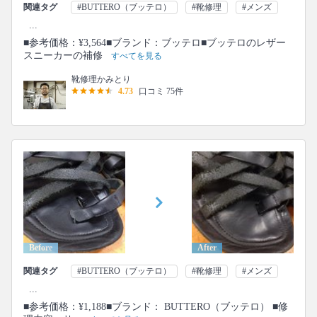
関連タグ
#BUTTERO（ブッテロ）
#靴修理
#メンズ
...
■参考価格：¥3,564■ブランド：ブッテロ■ブッテロのレザー
スニーカーの補修
すべてを見る
靴修理かみとり
4.73
口コミ 75件
Before
After
関連タグ
#BUTTERO（ブッテロ）
#靴修理
#メンズ
...
■参考価格：¥1,188■ブランド： BUTTERO（ブッテロ） ■修