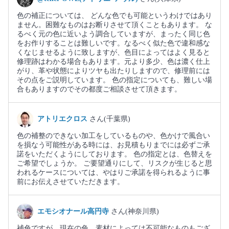
色の補正については、 どんな色でも可能というわけではあり
ません。困難なものはお断りさせて頂くこともあります。 な
るべく元の色に近いよう調合していますが、まったく同じ色
をお作りすることは難しいです。なるべく似た色で違和感な
くなじませるように致しますが、色目によってはよく見ると
修理跡はわかる場合もあります。元より多少、色は濃く仕上
がり、革や状態によりツヤも出たりしますので、修理前には
その点をご説明しています。 色の指定についても、難しい場
合もありますのでその都度ご相談させて頂きます。
アトリエクロス
さん(千葉県)
色の補整のできない加工をしているものや、色かけで風合い
を損なう可能性がある時には、お見積もりまでには必ずご承
諾をいただくようにしております。 色の指定とは、色替えを
ご希望でしょうか。 ご要望通りにして、リスクが生じると思
われるケースについては、やはりご承諾を得られるように事
前にお伝えさせていただきます。
エモシオナール高円寺
さん(神奈川県)
補色ですが、現在の色、素材によっては不可能なものもござ