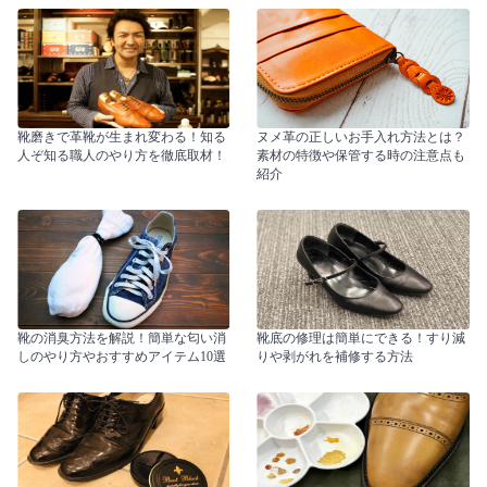
靴磨きで革靴が生まれ変わる！知る
ヌメ革の正しいお手入れ方法とは？
人ぞ知る職人のやり方を徹底取材！
素材の特徴や保管する時の注意点も
紹介
靴の消臭方法を解説！簡単な匂い消
靴底の修理は簡単にできる！すり減
しのやり方やおすすめアイテム10選
りや剥がれを補修する方法