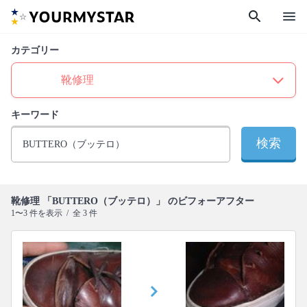
search
menu
カテゴリー
キーワード
検索
靴修理 「BUTTERO（ブッテロ）」 のビフォーアフター
1〜3 件を表示 / 全 3 件