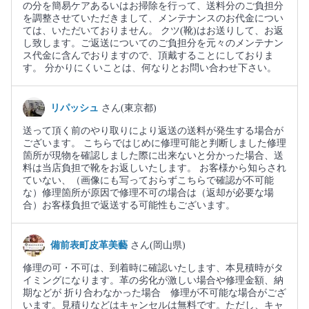
の分を簡易ケアあるいはお掃除を行って、送料分のご負担分
を調整させていただきまして、メンテナンスのお代金につい
ては、いただいておりません。 クツ(靴)はお送りして、お返
し致します。ご返送についてのご負担分を元々のメンテナン
ス代金に含んでおりますので、頂戴することにしておりま
す。 分かりにくいことは、何なりとお問い合わせ下さい。
リパッシュ
さん(東京都)
送って頂く前のやり取りにより返送の送料が発生する場合が
ございます。 こちらではじめに修理可能と判断しました修理
箇所が現物を確認しました際に出来ないと分かった場合、送
料は当店負担で靴をお返しいたします。 お客様から知らされ
ていない、（画像にも写っておらずこちらで確認が不可能
な）修理箇所が原因で修理不可の場合は（返却が必要な場
合）お客様負担で返送する可能性もございます。
備前表町皮革美藝
さん(岡山県)
修理の可・不可は、到着時に確認いたします、本見積時がタ
イミングになります。革の劣化が激しい場合や修理金額、納
期などが 折り合わなかった場合 修理が不可能な場合がござ
います。見積りなどはキャンセルは無料です。ただし、キャ