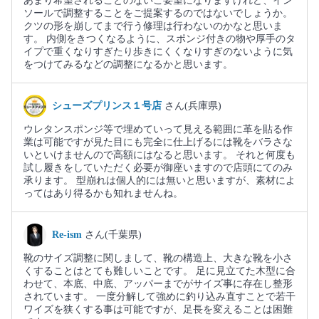
あまり希望されることのないご要望になりますけれど、イン
ソールで調整することをご提案するのではないでしょうか。
クツの形を崩してまで行う修理は行わないのかなと思いま
す。 内側をきつくなるように、スポンジ付きの物や厚手のタ
イプで重くなりすぎたり歩きにくくなりすぎのないように気
をつけてみるなどの調整になるかと思います。
シューズプリンス１号店
さん(兵庫県)
ウレタンスポンジ等で埋めていって見える範囲に革を貼る作
業は可能ですが見た目にも完全に仕上げるには靴をバラさな
いといけませんので高額にはなると思います。 それと何度も
試し履きをしていただく必要が御座いますので店頭にてのみ
承ります。 型崩れは個人的には無いと思いますが、素材によ
ってはあり得るかも知れませんね。
Re-ism
さん(千葉県)
靴のサイズ調整に関しまして、靴の構造上、大きな靴を小さ
くすることはとても難しいことです。 足に見立てた木型に合
わせて、本底、中底、アッパーまでがサイズ事に存在し整形
されています。 一度分解して強めに釣り込み直すことで若干
ワイズを狭くする事は可能ですが、足長を変えることは困難