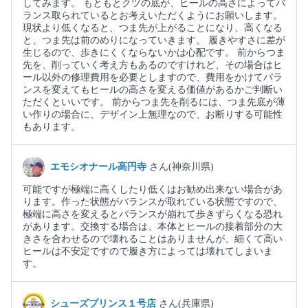
してみます。 もともとクツの底が、ヒールの高さによってバ
ランス取られているとお考えいただくようにお願いします。
現状より低くなると、つま先が上がることになり、高くなる
と、つま先は前のめりになっていきます。 履きやすさに差が
生じるので、歩きにくくならないかは心配です。 前からつま
先を、削っていく考え方もあるのですけれど、その場合はヒ
ール以外の修理費用を必要としますので、費用をかけてバラ
ンスを変えてもヒールの高さを変える価値があるかご判断い
ただくといいです。 前からつま先を削るには、つま先底が薄
い作りの場合に、デザイン上無理なので、お断りする可能性
もあります。
エモシオナール高円寺
さん(神奈川県)
可能ですが極端に高くしたり低くはお勧め出来ない場合があ
ります。作った状態がバランスが取れている状態ですので、
極端に高さを変えるとバランスが崩れて歩きずらくなる恐れ
があります。交換する場合は、本体とヒールの接着部分の大
きさを合わせるので壊れることはありませんが、細くて高い
ヒールは不安定ですので履き方によっては壊れてしまいま
す。
シューズプリンス１号店
さん(兵庫県)