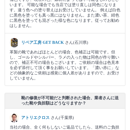
います。 可能な場合でも当店では塗り直しは同色になりま
す。違う色への塗り替えはお受けしていません。 例えば白色
に黒色を塗っても真っ黒にはなりません。また濃い茶、紺色
に黒色を塗っても混ざった様な色になります。従ってお勧め
はしません。
リペア工房 GET BACK
さん(石川県)
革製の靴であればほとんどの場合、色補正は可能です。但
し、ゴールドやシルバー、ラメの入った物は同色が作り難い
ので、補正不可の場合もございます。ご依頼の場合は色見本
を必ず添付して頂く事をお願いしています。「濃い赤に」な
どの抽象的なご依頼は感覚に個人差がありますので、お受け
していません。
靴の修復が不可能だと判断された場合、業者さんに送
った靴や負担額はどうなりますか？
アトリエクロス
さん(千葉県)
当社の場合、全く何もしないご返品でしたら、送料のご負担