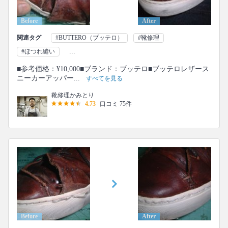
Before
After
関連タグ
#BUTTERO（ブッテロ）
#靴修理
...
#ほつれ縫い
■参考価格：¥10,000■ブランド：ブッテロ■ブッテロレザース
ニーカーアッパー...
すべてを見る
靴修理かみとり
4.73
口コミ 75件
Before
After