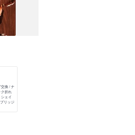
交換 / ナ
ック折れ
リシェイ
/ ブリッジ