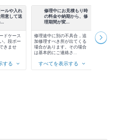
ボールや入れ
修理中にお見積もり時
修理中に品物
で用意して送
の料金や納期から、修
てしまった場
..
理期間が変...
はどうなり...
ードケース
修理途中に別の不具合，追
基本的に修理完了し
い。段ボー
加修理すべき所が出てくる
しいたします。誠心
できませ
場合があります。その場合
力いたしますが，内
は基本的にご連絡さ...
っては途中で修理不..
示する
すべてを表示する
すべてを表示す