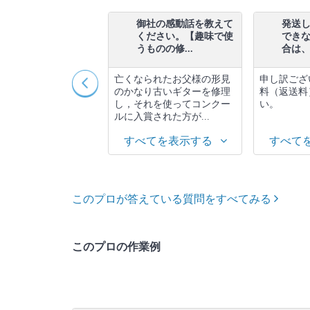
納期の指定をさせてい
御社の感動話を教えて
発送
ただきたいのですが、
ください。【趣味で使
でき
対応いた...
うものの修...
合は、送
よりますが，基本的
亡くなられたお父様の形見
申し訳ござ
らから，いつ頃仕上
のかなり古いギターを修理
料（返送料
お知らせさせていた
し，それを使ってコンクー
い。
す。
ルに入賞された方が...
べてを表示する
すべてを表示する
すべて
このプロが答えている質問をすべてみる
このプロの作業例