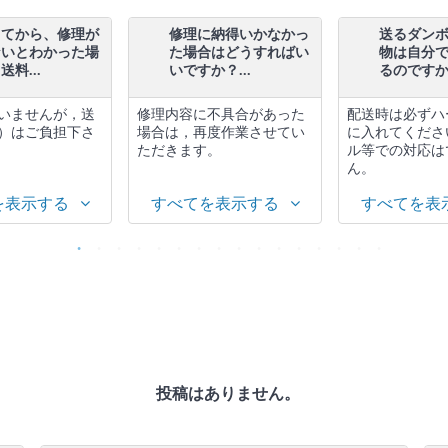
してから、修理が
修理に納得いかなかっ
送るダン
ないとわかった場
た場合はどうすればい
物は自分
料...
いですか？...
るのですか.
いませんが，送
修理内容に不具合があった
配送時は必ずハ
）はご負担下さ
場合は，再度作業させてい
に入れてくださ
ただきます。
ル等での対応は
ん。
を表示する
すべてを表示する
すべてを表
投稿はありません。