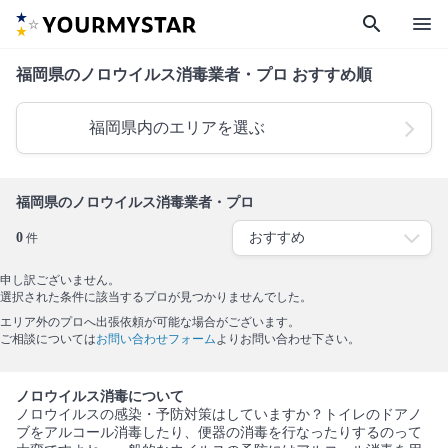
search
menu
福岡県のノロウイルス消毒業者・プロ おすすめ順
福岡県内のエリアを選ぶ
福岡県のノロウイルス消毒業者・プロ
0
件
申し訳ございません。
選択された条件に該当するプロが見つかりませんでした。
エリア外のプロへ出張依頼が可能な場合がございます。
ご相談については
お問い合わせフォーム
よりお問い合わせ下さい。
ノロウイルス消毒について
ノロウイルスの感染・予防対策はしていますか？トイレのドアノ
ブをアルコール消毒したり、便器の消毒を行なったりするのって