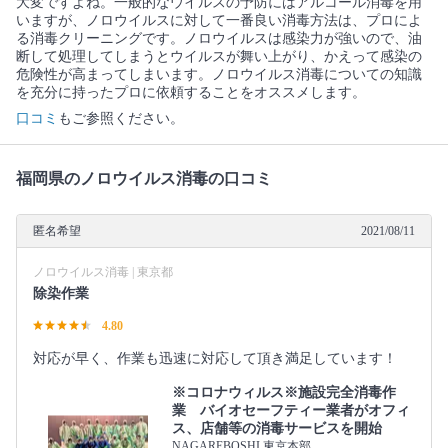
大変ですよね。一般的なウイルスの予防にはアルコール消毒を用
いますが、ノロウイルスに対して一番良い消毒方法は、プロによ
る消毒クリーニングです。ノロウイルスは感染力が強いので、油
断して処理してしまうとウイルスが舞い上がり、かえって感染の
危険性が高まってしまいます。ノロウイルス消毒についての知識
を充分に持ったプロに依頼することをオススメします。
口コミ
もご参照ください。
福岡県のノロウイルス消毒の口コミ
匿名希望
2021/08/11
ノロウイルス消毒 | 東京都
除染作業
4.80
対応が早く、作業も迅速に対応して頂き満足しています！
※コロナウィルス※施設完全消毒作
業 バイオセーフティー業者がオフィ
ス、店舗等の消毒サービスを開始
NAGAREBOSHI 東京本部