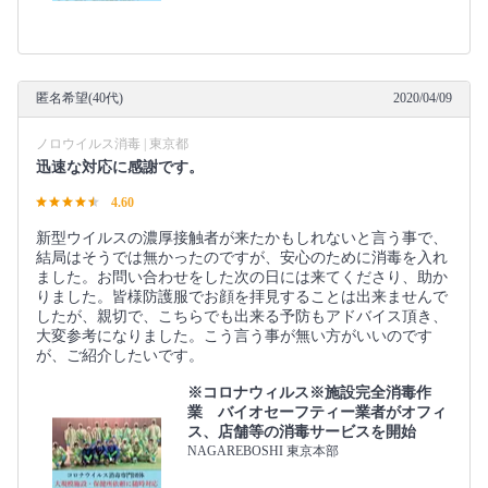
匿名希望(40代)
2020/04/09
ノロウイルス消毒 | 東京都
迅速な対応に感謝です。
4.60
新型ウイルスの濃厚接触者が来たかもしれないと言う事で、
結局はそうでは無かったのですが、安心のために消毒を入れ
ました。お問い合わせをした次の日には来てくださり、助か
りました。皆様防護服でお顔を拝見することは出来ませんで
したが、親切で、こちらでも出来る予防もアドバイス頂き、
大変参考になりました。こう言う事が無い方がいいのです
が、ご紹介したいです。
※コロナウィルス※施設完全消毒作
業 バイオセーフティー業者がオフィ
ス、店舗等の消毒サービスを開始
NAGAREBOSHI 東京本部