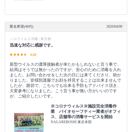
匿名希望(40代)
2020/04/09
ノロウイルス消毒 | 東京都
迅速な対応に感謝です。
4.60
新型ウイルスの濃厚接触者が来たかもしれないと言う事で、
結局はそうでは無かったのですが、安心のために消毒を入れ
ました。お問い合わせをした次の日には来てくださり、助か
りました。皆様防護服でお顔を拝見することは出来ませんで
したが、親切で、こちらでも出来る予防もアドバイス頂き、
大変参考になりました。こう言う事が無い方がいいのです
が、ご紹介したいです。
※コロナウィルス※施設完全消毒作
業 バイオセーフティー業者がオフィ
ス、店舗等の消毒サービスを開始
NAGAREBOSHI 東京本部