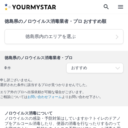
search
menu
徳島県のノロウイルス消毒業者・プロ おすすめ順
徳島県内のエリアを選ぶ
徳島県のノロウイルス消毒業者・プロ
0
件
申し訳ございません。
選択された条件に該当するプロが見つかりませんでした。
エリア外のプロへ出張依頼が可能な場合がございます。
ご相談については
お問い合わせフォーム
よりお問い合わせ下さい。
ノロウイルス消毒について
ノロウイルスの感染・予防対策はしていますか？トイレのドアノ
ブをアルコール消毒したり、便器の消毒を行なったりするのって