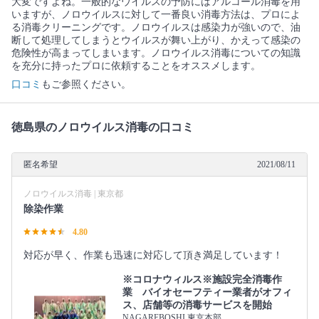
大変ですよね。一般的なウイルスの予防にはアルコール消毒を用
いますが、ノロウイルスに対して一番良い消毒方法は、プロによ
る消毒クリーニングです。ノロウイルスは感染力が強いので、油
断して処理してしまうとウイルスが舞い上がり、かえって感染の
危険性が高まってしまいます。ノロウイルス消毒についての知識
を充分に持ったプロに依頼することをオススメします。
口コミ
もご参照ください。
徳島県のノロウイルス消毒の口コミ
匿名希望
2021/08/11
ノロウイルス消毒 | 東京都
除染作業
4.80
対応が早く、作業も迅速に対応して頂き満足しています！
※コロナウィルス※施設完全消毒作
業 バイオセーフティー業者がオフィ
ス、店舗等の消毒サービスを開始
NAGAREBOSHI 東京本部