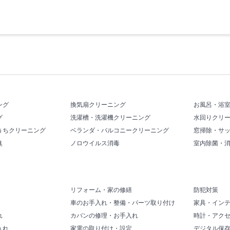
ング
換気扇クリーニング
お風呂・浴
グ
洗濯槽・洗濯機クリーニング
水回りクリ
うちクリーニング
ベランダ・バルコニークリーニング
窓掃除・サ
臭
ノロウイルス消毒
室内除菌・
リフォーム・家の修繕
防犯対策
車のお手入れ・整備・パーツ取り付け
家具・イン
れ
カバンの修理・お手入れ
時計・アク
入れ
家電の取り付け・設定
デジタル保