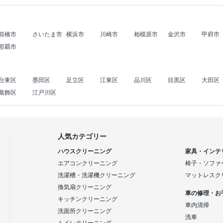
前橋市
さいたま市
横浜市
川崎市
相模原市
金沢市
甲府市
那覇市
台東区
墨田区
足立区
江東区
品川区
目黒区
大田区
葛飾区
江戸川区
人気カテゴリー
ハウスクリーニング
家具・インテ
エアコンクリーニング
椅子・ソファ
洗濯槽・洗濯機クリーニング
マットレスク
換気扇クリーニング
車の修理・お
キッチンクリーニング
車内清掃
洗面所クリーニング
洗車