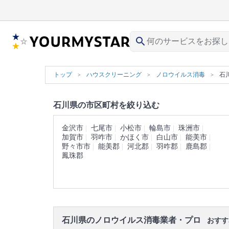
search
トップ
ハウスクリーニング
ノロウイルス消毒
石
石川県の市区町村を絞り込む
金沢市
七尾市
小松市
輪島市
珠洲市
加賀市
羽咋市
かほく市
白山市
能美市
野々市市
能美郡
河北郡
羽咋郡
鹿島郡
鳳珠郡
石川県のノロウイルス消毒業者・プロ
おすす