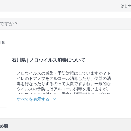
はじ
川県
石川県 | ノロウイルス消毒について
ノロウイルスの感染・予防対策はしていますか？ト
イレのドアノブをアルコール消毒したり、便器の消
毒を行なったりするのって大変ですよね。一般的な
ウイルスの予防にはアルコール消毒を用いますが、
ノロウイルスに対して一番良い消毒方法は、プロに
すべてを表示する
よる消毒クリーニングです。ノロウイルスは感染力
が強いので、油断して処理してしまうとウイルスが
舞い上がり、かえって感染の危険性が高まってしま
います。ノロウイルス消毒についての知識を充分に
持ったプロに依頼することをオススメします。
め順
口コミ
もご参照ください。