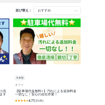
並び替え：
天井型
オファ
エコ洗
【駐車場代金無料⭐️】汚れによる追加料金
います
一切なし！安心の自社作業！
4.77
(351件)