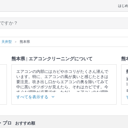
はじ
天井型
熊本県
熊本県 | エアコンクリーニングについて
熊
エアコンの内部にはカビやホコリがたくさん潜んで
います。特に、エアコンの風が臭いと感じたときは
要注意。吹き出し口からエアコンの奥を除いてみて
中に黒いポツポツが見えたら、それはカビです。今
すぐお掃除が必要です。ただし、エアコンのお掃除
すべてを表示する
はフィルターをキレイにして終わりではありませ
ん。内部にあるフィンやファンという部品についた
カビやホコリまでキレイにしないと意味がありませ
ん。そこで、自分のお掃除ではなかなか落としきれ
ない、エアコンの奥に溜まった汚れまで、徹底的に
・プロ
洗浄してくれるのが、プロのエアコンクリーニング
おすすめ順