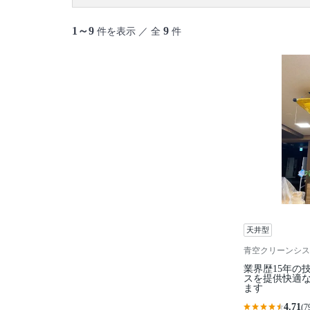
1～9
9
件を表示 ／ 全
件
天井型
青空クリーンシス
業界歴15年の
スを提供快適
ます
4.71
(7