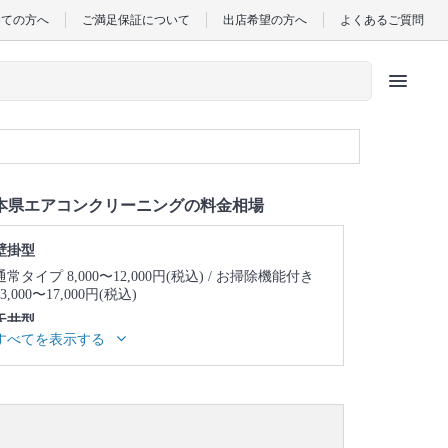
めての方へ
ご満足保証について
出店希望の方へ
よくあるご質問
menu
本県エアコンクリーニングの料金相場
壁掛型
通常タイプ 8,000〜12,000円(税込)
お掃除機能付き
13,000〜17,000円(税込)
天井型
すべてを表示する
天井埋め込み型1方向 23,000〜27,000円(税込)
天井
埋め込み型2方向 25,000〜29,000円(税込)
天井埋め
込み型4方向 24,000〜28,000円(税込)
天井吊り型
23,000〜27,000円(税込)