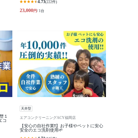
4.73
(222件)
23,000
円
/ 1台
天井型
界歴１
エアコンクリーニングACY福岡店
エコ
【安心の自社作業❗️】お子様やペットに安心
安全のエコ洗剤使用🌱