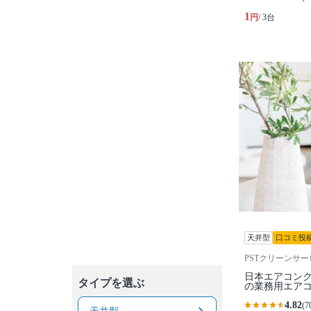
1
円
/ 3台
天井型
口コミ投
PSTクリーンサー
日本エアコン
タイプを選ぶ
の業務用エア
4.82
(7