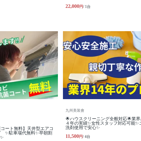
22,000
円
/ 1台
九州美装會
🌟ハウスクリーニング全般対応🌟業
４年の実績✨女性スタッフ対応可能✨
洗剤使用で安心✨
菌コート無料】天井型エアコ
グ ✨駐車場代無料✨早朝割
11,500
円
/ 4台
✨