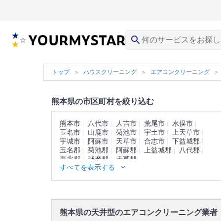
search
トップ
ハウスクリーニング
エアコンクリーニング
熊本県の市区町村を絞り込む
熊本市
八代市
人吉市
荒尾市
水俣市
玉名市
山鹿市
菊池市
宇土市
上天草市
宇城市
阿蘇市
天草市
合志市
下益城郡
玉名郡
菊池郡
阿蘇郡
上益城郡
八代郡
葦北郡
球磨郡
天草郡
すべてを表示する
熊本県の天井型のエアコンクリーニング業者