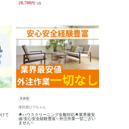
20,700
円
/ 1台
天井型
便利屋ひでちゃん
掛けて
🌟ハウスクリーニング全般対応🌟業界最安
値❕安心安全経験豊富✨外注作業一切ござい
ません✨