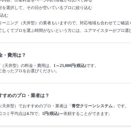
や内容、作業料金をページ内の情報から比べてみる
付を選択して、その日が空いているプロに絞り込む
込む
リーニング（天井型）の業者もいますので、対応地域も合わせてご確認
忙しくてプロを選ぶ時間がないという方には、ユアマイスターがプロ選
金・費用は？
ング（天井型）の料金・費用は、
1～23,000円(税込)
です。
に合ったプロをお選びください。
すすめのプロ・業者は？
ング（天井型）でおすすめのプロ・業者は「
青空クリーンシステム
」です。
口コミ平均点は
4.71
で、
1円(税込)～
依頼することができます。