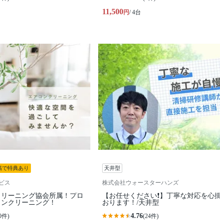
11,500
円
/ 4台
稿で特典あり
天井型
ビス
株式会社ウォースターハンズ
クリーニング協会所属！プロ
【お任せください❗️】丁寧な対応を心
コンクリーニング！
おります！/天井型
4.76
0件)
(24件)