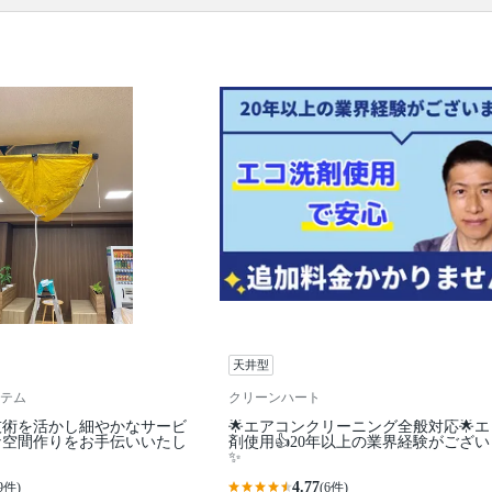
です。エアコンを分解、専用の洗剤と高圧洗浄機
で、隠れた汚れもキレイに落とせるのがプロのエア
コンクリーニングの特徴。1～2年に1回ほどの頻度で
プロにエアコンクリーニングを依頼するのがおすす
めです。たくさんのエアコンクリーニングのプロの
中から、あなたの条件にあったプロに出会ってくだ
さい。口コミ・写真・日程・料金からあなたにあっ
たプロがきっと見つかります。
▼表示価格に含まれるエアコンクリーニングの作業
範囲
エアコン内部の高圧洗浄 / 外装カバー / フィン（熱交
換器） / ファン / フィルター / ドレンパン / 作業場所
の簡易清掃 / 業務用タイプと家庭用タイプは共通料金
口コミ
もご参照ください。
※本ページでは一部プロモーションを含む場合があ
ります。
天井型
テム
クリーンハート
技術を活かし細やかなサービ
🌟エアコンクリーニング全般対応🌟
な空間作りをお手伝いいたし
剤使用👍20年以上の業界経験がござ
✨
4.77
9件)
(6件)