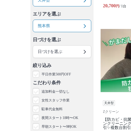
天井型
20,700
円
/ 1台
エリアを選ぶ
熊本県
日づけを選ぶ
日づけを選ぶ
絞り込み
平日作業500円OFF
こだわり条件
追加料金一切なし
女性スタッフ作業
天井型
駐車代金無料
Zクリーン
夜間スタート18時〜OK
【防カビ・抗
ンクリーニン
早朝スタート〜9時OK
引✨複数台割引