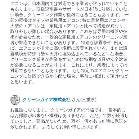
アコンは、日本国内では対応できる業者が限られていること
もあります。取扱説明書やサポートが日本語に対応していな
い場合、クリーニング作業が複雑になることもあります。 一
部の壁掛けタイプや業務用エアコン: 特に業務用エアコンや
大型のエアコンは、家庭用エアコンと比べて構造が異なり、
取り外しが難しい場合があります。これらは専用の機器や技
術が必要なため、一般的な家庭用エアコンのクリーニング業
者が対応できないことがあります。 特別な設置条件: 例え
ば、エアコンが非常に高い場所に設置されている、または設
置環境が特殊（壁や天井に埋め込まれているなど）な場合、
クリーニング業者が作業をするために特別な道具や安全対策
が必要になることがあります。これにより、業者によっては
対応できないこともあります。 もし特定のエアコンがクリー
ニングに対応できるか心配な場合、事前に相談して頂ければ
と思います。
クリーンガイア株式会社
さん(三重県)
お世話になります。 クリーンガイアの門脇です。 基本的に
はお掃除が出来ない機種はありません。 ただ、年数が経過し
ていましと、部品がないため、万が一何かあった時に保証を
致しかねます。 よろしくお願い申し上げます。