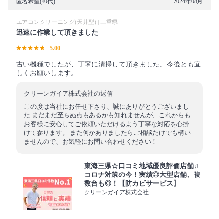
匿名希望(40代)
2024年08月
エアコンクリーニング(天井型) | 三重県
迅速に作業して頂きました
5.00
古い機種でしたが、丁寧に清掃して頂きました。今後とも宜
しくお願いします。
クリーンガイア株式会社の返信
この度は当社にお任せ下さり、誠にありがとうございまし
た まだまだ至らぬ点もあるかも知れませんが、これからも
お客様に安心してご依頼いただけるよう丁寧な対応を心掛
けて参ります。 また何かありましたらご相談だけでも構い
ませんので、お気軽にお問い合わせください！
東海三県☆口コミ地域優良評価店舗♫
コロナ対策の今！実績◎大型店舗、複
数台も◎！【防カビサービス】
クリーンガイア株式会社