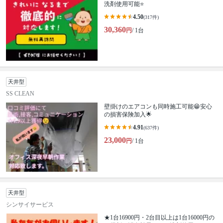
洗剤使用可能⭐
4.50
(317件)
30,360
円
/ 1台
天井型
SS CLEAN
壁掛けのエアコンも同時施工可能😁安心
の損害保険加入🌟
4.91
(637件)
23,000
円
/ 1台
天井型
シンサイサービス
★1台16900円・2台目以上は1台16000円の