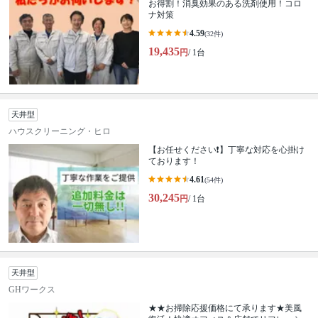
お得割！消臭効果のある洗剤使用！コロ
ナ対策
4.59
(32件)
19,435
円
/ 1台
天井型
ハウスクリーニング・ヒロ
【お任せください❗️】丁寧な対応を心掛け
ております！
4.61
(54件)
30,245
円
/ 1台
天井型
GHワークス
★★お掃除応援価格にて承ります★美風