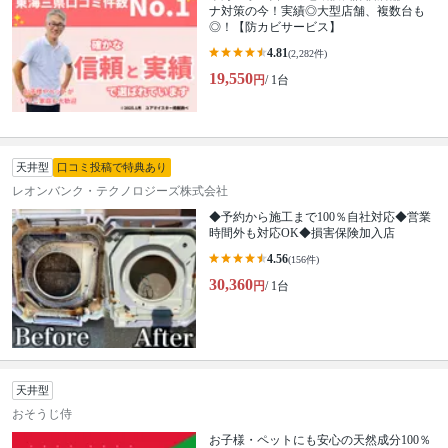
ナ対策の今！実績◎大型店舗、複数台も
◎！【防カビサービス】
4.81
(2,282件)
19,550
円
/ 1台
天井型
口コミ投稿で特典あり
レオンバンク・テクノロジーズ株式会社
◆予約から施工まで100％自社対応◆営業
時間外も対応OK◆損害保険加入店
4.56
(156件)
30,360
円
/ 1台
天井型
おそうじ侍
お子様・ペットにも安心の天然成分100％