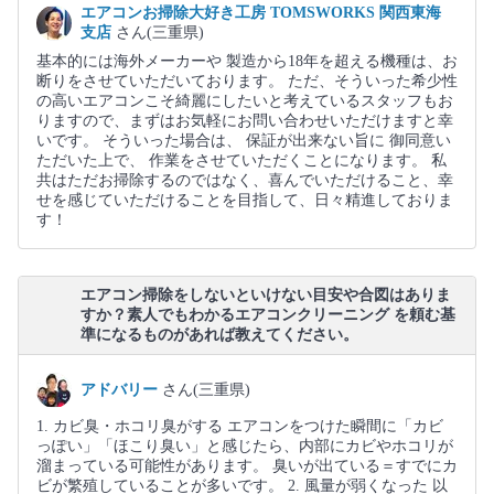
エアコンお掃除大好き工房 TOMSWORKS 関西東海
支店
さん(三重県)
基本的には海外メーカーや 製造から18年を超える機種は、お
断りをさせていただいております。 ただ、そういった希少性
の高いエアコンこそ綺麗にしたいと考えているスタッフもお
りますので、まずはお気軽にお問い合わせいただけますと幸
いです。 そういった場合は、 保証が出来ない旨に 御同意い
ただいた上で、 作業をさせていただくことになります。 私
共はただお掃除するのではなく、喜んでいただけること、幸
せを感じていただけることを目指して、日々精進しておりま
す！
エアコン掃除をしないといけない目安や合図はありま
すか？素人でもわかるエアコンクリーニング を頼む基
準になるものがあれば教えてください。
アドバリー
さん(三重県)
1. カビ臭・ホコリ臭がする エアコンをつけた瞬間に「カビ
っぽい」「ほこり臭い」と感じたら、内部にカビやホコリが
溜まっている可能性があります。 臭いが出ている＝すでにカ
ビが繁殖していることが多いです。 2. 風量が弱くなった 以