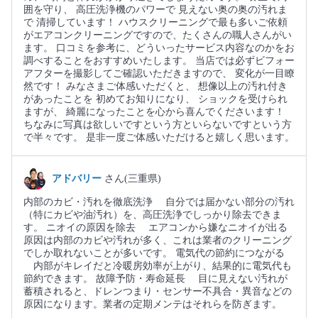
囲を守り、 高圧洗浄機のパワーで 見えない奥の奥の汚れま
で 清掃しています！ ハウスクリーニングで最も多いご依頼
がエアコンクリーニングですので、たくさんの職人さんがい
ます。 口コミを参考に、どういったサービス内容なのかをお
調べすることをおすすめいたします。 当店では必ずビフォー
アフターを撮影してご確認いただきますので、 変化が一目瞭
然です！ みなさまご体感いただくと、 想像以上の汚れ付き
があったことを 初めてお知りになり、 ショックを受けられ
ますが、 綺麗になったことを心から喜んでくださいます！
ちなみに写真は欲しいですという方といらないですという方
で半々です。 是非一度ご体感いただけると嬉しく思います。
アドバリー
さん(三重県)
内部のカビ・汚れを徹底洗浄 自分では届かない部分の汚れ
（特にカビや油汚れ）を、高圧洗浄でしっかり除去できま
す。 ニオイの原因を除去 エアコンから嫌なニオイが出る
原因は内部のカビや汚れが多く、これは業者のクリーニング
でしか取れないことが多いです。 電気代の節約につながる
内部がキレイだと冷暖房効率が上がり、結果的に電気代も
節約できます。 故障予防・寿命延長 目に見えない汚れが
蓄積されると、ドレンつまり・センサー不具合・異音などの
原因になります。業者の定期メンテはそれらを防ぎます。