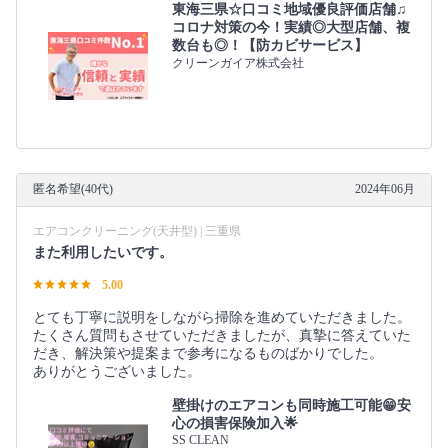
東海三県☆口コミ地域優良評価店舗♫
コロナ対策の今！実績◎大型店舗、複
数台も◎！【防カビサービス】
クリーンガイア株式会社
匿名希望(40代)
2024年06月
エアコンクリーニング(天井型) | 三重県
また利用したいです。
5.00
とても丁寧に説明をしながら掃除を進めていただきました。
たくさん質問もさせていただきましたが、真摯に答えていた
だき、解決策や提案まで参考になるものばかりでした。
ありがとうございました。
壁掛けのエアコンも同時施工可能😁安
心の損害保険加入🌟
SS CLEAN