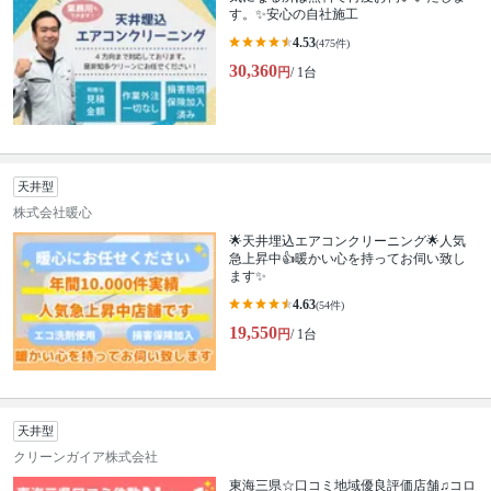
す。✨安心の自社施工
4.53
(475件)
30,360
円
/ 1台
天井型
株式会社暖心
🌟天井埋込エアコンクリーニング🌟人気
急上昇中👍暖かい心を持ってお伺い致し
ます✨
4.63
(54件)
19,550
円
/ 1台
天井型
クリーンガイア株式会社
東海三県☆口コミ地域優良評価店舗♫コロ