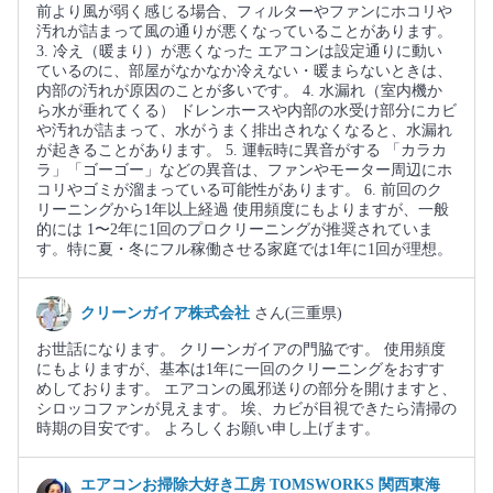
前より風が弱く感じる場合、フィルターやファンにホコリや
汚れが詰まって風の通りが悪くなっていることがあります。
3. 冷え（暖まり）が悪くなった エアコンは設定通りに動い
ているのに、部屋がなかなか冷えない・暖まらないときは、
内部の汚れが原因のことが多いです。 4. 水漏れ（室内機か
ら水が垂れてくる） ドレンホースや内部の水受け部分にカビ
や汚れが詰まって、水がうまく排出されなくなると、水漏れ
が起きることがあります。 5. 運転時に異音がする 「カラカ
ラ」「ゴーゴー」などの異音は、ファンやモーター周辺にホ
コリやゴミが溜まっている可能性があります。 6. 前回のク
リーニングから1年以上経過 使用頻度にもよりますが、一般
的には 1〜2年に1回のプロクリーニングが推奨されていま
す。特に夏・冬にフル稼働させる家庭では1年に1回が理想。
クリーンガイア株式会社
さん(三重県)
お世話になります。 クリーンガイアの門脇です。 使用頻度
にもよりますが、基本は1年に一回のクリーニングをおすす
めしております。 エアコンの風邪送りの部分を開けますと、
シロッコファンが見えます。 埃、カビが目視できたら清掃の
時期の目安です。 よろしくお願い申し上げます。
エアコンお掃除大好き工房 TOMSWORKS 関西東海