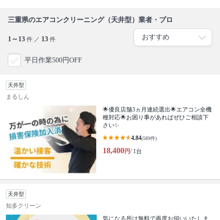
三重県のエアコンクリーニング（天井型）業者・プロ
1～13
13
件 ／
件
平日作業500円OFF
天井型
まるしん
🌟優良店舗3ヵ月連続選出🌟エアコン全機
種対応🌟お困り事があればぜひご相談下
さい✨
4.84
(589件)
18,400
円
/ 1台
天井型
知多クリーン
気になる所は無料で再度お伺いいたしま