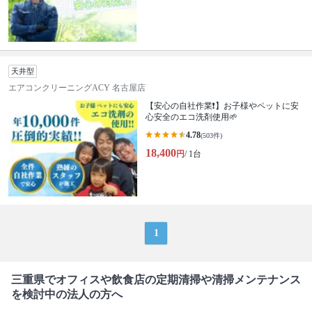
天井型
エアコンクリーニングACY 名古屋店
【安心の自社作業❗️】お子様やペットに安
心安全のエコ洗剤使用🌱
4.78
(503件)
18,400
円
/ 1台
1
三重県でオフィスや飲食店の定期清掃や清掃メンテナンス
を検討中の法人の方へ