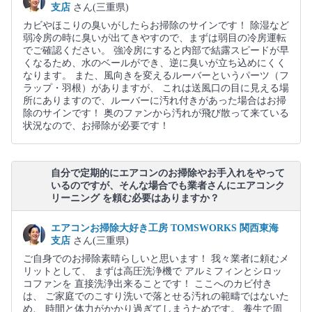
支店
さん(三重県)
カビやほこりの臭いがしたらお掃除のサインです！ 除湿など
弱冷房の時に臭いが出てきやすので、まずは弱目の冷房運転
でご確認ください。 強冷房にすると内部で結露スピードが早
くなるため、水のベールができ、逆に臭いが立ち込めにくく
なります。 また、風向きを変えるルーバーというパーツ（フ
ラップ・羽根）がありますが、 これは送風口の目に見える場
所にありますので、ルーバーに汚れ付きがあった場合はお掃
除のサインです！ 奥のファンから汚れが飛び散って来ている
状況なので、お掃除が必要です！
自分で定期的にエアコンのお掃除やお手入れをやって
いるのですが、そんな場合でも業者さんにエアコンク
リーニング を頼む必要はありますか？
エアコンお掃除大好き工房 TOMSWORKS 関西東海
支店
さん(三重県)
ご自身でのお掃除素晴らしいと思います！ 我々業者に頼むメ
リットとして、 まずは高圧洗浄機で アルミフィンとシロッ
コファンを 直接洗浄出来ることです！ ここへのカビ付き
は、 ご家庭でのこすり洗いで落とせる汚れの範疇ではないた
め、 時間と体力がかかり過ぎてしまうためです。 養生で周