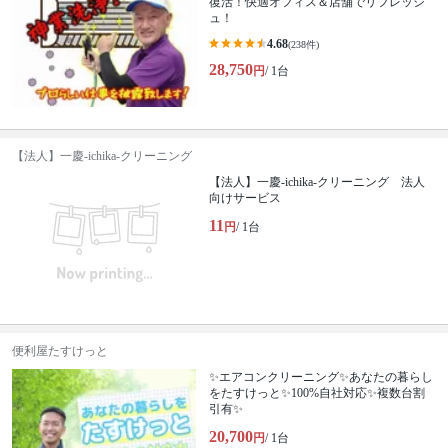
復活！快適オフィス＆店舗でリフレッシ
ュ！
4.68
(238件)
28,750
円
/ 1台
【法人】一慶-ichika-クリーニング
【法人】一慶-ichika-クリーニング 法人
向けサービス
11
円
/ 1台
便利屋たすけっと
✨エアコンクリーニング✨あなたの暮らし
をたすけっと✨100%自社対応✨複数台割
引有✨
20,700
円
/ 1台