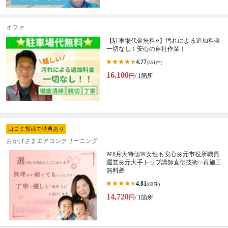
オファ
【駐車場代金無料⭐️】汚れによる追加料金
一切なし！安心の自社作業！
4.77
(351件)
16,100
円
/ 1箇所
口コミ投稿で特典あり
おかげさまエアコンクリーニング
🌸8月大特価🌸女性も安心🌼元市役所職員
運営🌼元大手トップ講師直伝技術✨再施工
無料🎁
4.81
(80件)
14,720
円
/ 1箇所