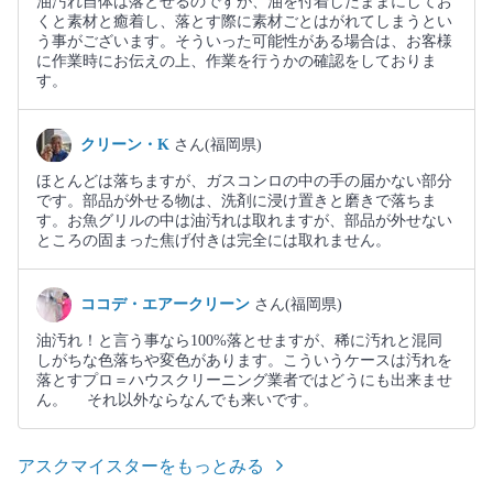
油汚れ自体は落とせるのですが、油を付着したままにしてお
くと素材と癒着し、落とす際に素材ごとはがれてしまうとい
う事がございます。そういった可能性がある場合は、お客様
に作業時にお伝えの上、作業を行うかの確認をしておりま
す。
クリーン・K
さん(福岡県)
ほとんどは落ちますが、ガスコンロの中の手の届かない部分
です。部品が外せる物は、洗剤に浸け置きと磨きで落ちま
す。お魚グリルの中は油汚れは取れますが、部品が外せない
ところの固まった焦げ付きは完全には取れません。
ココデ・エアークリーン
さん(福岡県)
油汚れ！と言う事なら100%落とせますが、稀に汚れと混同
しがちな色落ちや変色があります。こういうケースは汚れを
落とすプロ＝ハウスクリーニング業者ではどうにも出来ませ
ん。 それ以外ならなんでも来いです。
アスクマイスターをもっとみる