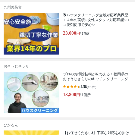
九州美装會
🌟ハウスクリーニング全般対応🌟業界歴
１４年の実績✨女性スタッフ対応可能✨エ
コ洗剤使用で安心✨
23,000
円
/ 1箇所
おそうじキラリ
プロのお掃除技術が味わえる！福岡県の
おそうじきらりのキッチンクリーニング
4.58
(475件)
13,800
円
/ 1箇所
ぴかるん
【お任せください❗️】丁寧な対応を心掛け