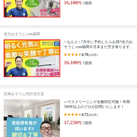
16,100
円
/ 1箇所
全力おそうじ.com福岡
✨なんと✨7月中に予約したらお得‼️全力お
そうじ.com福岡今月末まだ空き有ります。
4.79
(226件)
16,100
円
/ 1箇所
日本おそうじ代行北方店
ハウスクリーニング全般対応可能！年間
500件以上のプロが訪問いたします！
4.75
(362件)
17,250
円
/ 1箇所