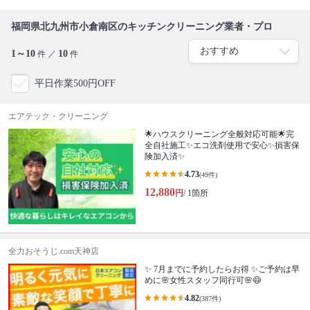
福岡県北九州市小倉南区のキッチンクリーニング業者・プロ
1～10
10
件 ／
件
平日作業500円OFF
エアテック・クリーニング
🌟ハウスクリーニング全般対応可能🌟完
全自社施工✨エコ洗剤使用で安心✨損害保
険加入済✨
4.73
(49件)
12,880
円
/ 1箇所
全力おそうじ.com天神店
✨ 7月までに予約したらお得 ✨ご予約は早
めに🌸女性スタッフ同行可🌸😷
4.82
(387件)