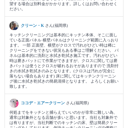
望する場合は別料金がかかります。詳しくはお問い合わせく
ださい。
クリーン・K
さん(福岡県)
キッチンクリーニングは基本的にキッチン本体、そこに面し
ている正面パネル 横壁パネルはクリーニング範囲に入っおり
ます。 一部 正面壁、横壁がクロスで汚れがひどい時は稀に
クリーニングをできない状況もある事はご理解ください。 パ
ネルは基本的に洗剤と水拭き乾拭き施工です。汚れがひどい
時は磨きパットにて作業ができますが、クロスに関しては磨
きパットは使うとクロスが破れるおそがありますので 洗剤付
きの水拭き乾拭きのみとなります。(クロスは汚れが完全に
落ちない場合もあります) 床に関してはキッチンクリーニン
グ後に水拭き乾拭きの簡易清掃となります。 よろしくお願い
致します。
ココデ・エアークリーン
さん(福岡県)
何処までをキッチンと捕らえていいのかが非常に難しい為、
通常は対象外となる店舗が多いと思います。当社も対象外で
は有りますが、当社判断でのキッチンの床、壁は簡易クリー
ニングをしております。勿論キッチンクリーニングの価格に