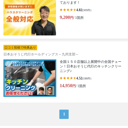
ております！
4.82
(309件)
9,200
円
/ 1箇所
口コミ投稿で特典あり
日本おそうじ代行ホールディングス～九州支部～
全国１５０店舗以上展開中の全国チェー
ン！日本おそうじ代行のキッチンクリー
ニング♪
4.52
(188件)
14,950
円
/ 1箇所
1