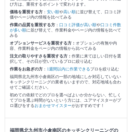
び方は、重視するポイントで変わります。
価格を重視する方
：
安い順
や
高い順
に並び替えて、口コミ評
価やページ内の情報を比べてみる
作業の品質を重視する方
：
口コミ評価が高い順
や
口コミ件数
が多い順
に並び替えて、作業料金やページ内の情報を比べて
みる
オプションサービスを重視する方：
オプションの有無や内
容、作業料金をページ内の情報から比べてみる
注文の取りやすさを重視する方：
作業に来てほしい日付を選
択して、その日が空いているプロに絞り込む
作業をお急ぎの方
：
1週間以内に作業できる
プロを絞り込む
福岡県北九州市小倉南区の一部の地域にしか対応していない
キッチンクリーニングの業者もいますので、対応地域も合わ
せてご確認ください。
初めての依頼でどのプロを選べばよいか分からない、忙しく
てプロを選ぶ時間がないという方には、ユアマイスターがプ
ロ選びをする
おまかせマイスター
がおすすめです！
福岡県北九州市小倉南区のキッチンクリーニングの