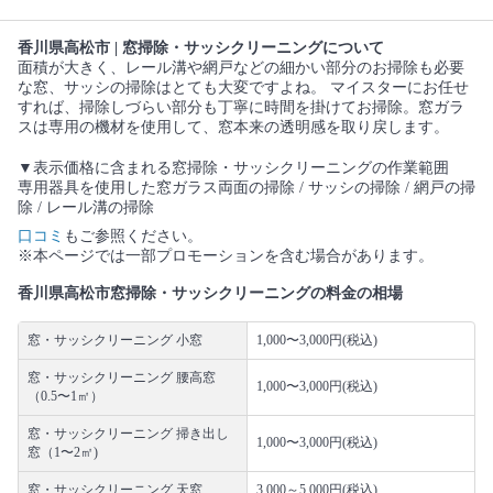
香川県高松市 | 窓掃除・サッシクリーニングについて
面積が大きく、レール溝や網戸などの細かい部分のお掃除も必要
な窓、サッシの掃除はとても大変ですよね。 マイスターにお任せ
すれば、掃除しづらい部分も丁寧に時間を掛けてお掃除。窓ガラ
スは専用の機材を使用して、窓本来の透明感を取り戻します。
▼表示価格に含まれる窓掃除・サッシクリーニングの作業範囲
専用器具を使用した窓ガラス両面の掃除 / サッシの掃除 / 網戸の掃
除 / レール溝の掃除
口コミ
もご参照ください。
※本ページでは一部プロモーションを含む場合があります。
香川県高松市窓掃除・サッシクリーニングの料金の相場
窓・サッシクリーニング 小窓
1,000〜3,000円(税込)
窓・サッシクリーニング 腰高窓
1,000〜3,000円(税込)
（0.5〜1㎡）
窓・サッシクリーニング 掃き出し
1,000〜3,000円(税込)
窓（1〜2㎡)
窓・サッシクリーニング 天窓
3,000～5,000円(税込)