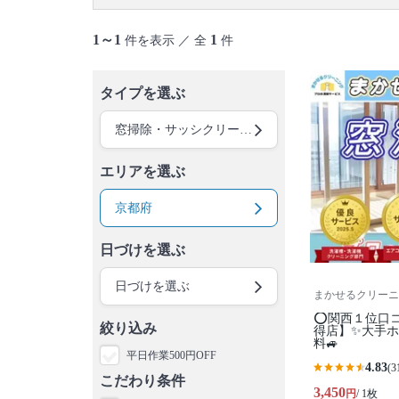
1～1
1
件を表示 ／ 全
件
タイプを選ぶ
窓掃除・サッシクリーニング
エリアを選ぶ
京都府
日づけを選ぶ
日づけを選ぶ
まかせるクリーニ
⭕関西１位口
絞り込み
得店】✨大手ホ
料🚙
平日作業500円OFF
4.83
(3
こだわり条件
3,450
円
/ 1枚