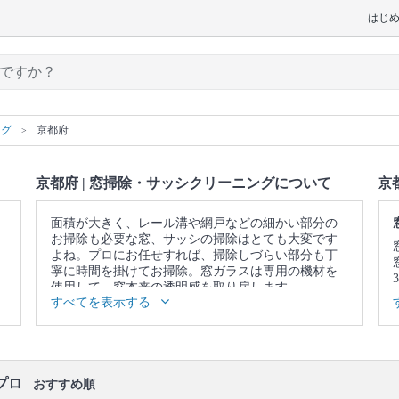
はじ
ング
京都府
京都府 | 窓掃除・サッシクリーニングについて
京
面積が大きく、レール溝や網戸などの細かい部分の
お掃除も必要な窓、サッシの掃除はとても大変です
よね。プロにお任せすれば、掃除しづらい部分も丁
寧に時間を掛けてお掃除。窓ガラスは専用の機材を
使用して、窓本来の透明感を取り戻します。
すべてを表示する
▼表示価格に含まれる窓掃除・サッシクリーニング
の作業範囲
専用器具を使用した窓ガラス両面の掃除 / サッシの掃
除 / 網戸の掃除 / レール溝の掃除
プロ
おすすめ順
口コミ
もご参照ください。