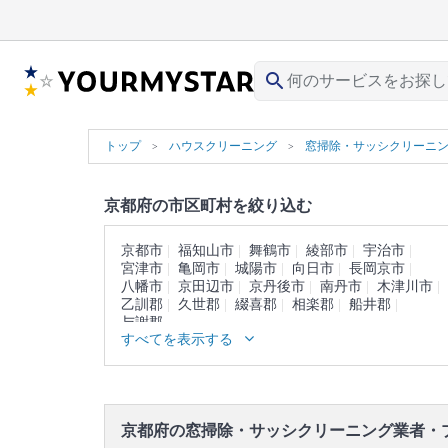
search
トップ
ハウスクリーニング
窓掃除・サッシクリーニ
京都府の市区町村を絞り込む
京都市
福知山市
舞鶴市
綾部市
宇治市
宮津市
亀岡市
城陽市
向日市
長岡京市
八幡市
京田辺市
京丹後市
南丹市
木津川市
乙訓郡
久世郡
綴喜郡
相楽郡
船井郡
与謝郡
すべてを表示する
京都府の窓掃除・サッシクリーニング業者・