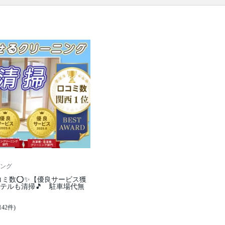
※本ページでは一部プロモーションを含む場合があ
ります。
ング
コミ数⭕✨【優良サービス獲
テルも清掃🎵 駐車場代無
142件)