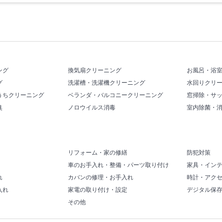
ング
換気扇クリーニング
お風呂・浴
グ
洗濯槽・洗濯機クリーニング
水回りクリ
うちクリーニング
ベランダ・バルコニークリーニング
窓掃除・サ
臭
ノロウイルス消毒
室内除菌・
リフォーム・家の修繕
防犯対策
車のお手入れ・整備・パーツ取り付け
家具・イン
れ
カバンの修理・お手入れ
時計・アク
入れ
家電の取り付け・設定
デジタル保
その他