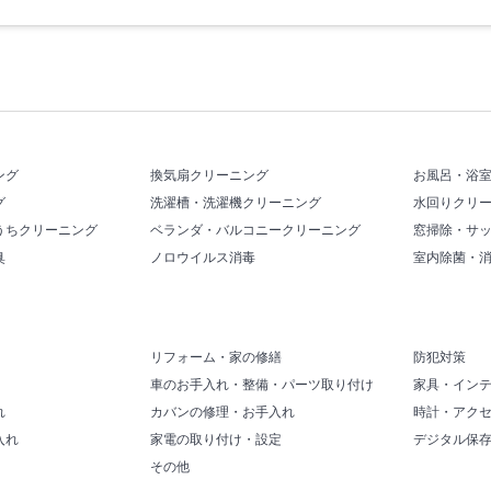
ング
換気扇クリーニング
お風呂・浴
グ
洗濯槽・洗濯機クリーニング
水回りクリ
うちクリーニング
ベランダ・バルコニークリーニング
窓掃除・サ
臭
ノロウイルス消毒
室内除菌・
リフォーム・家の修繕
防犯対策
車のお手入れ・整備・パーツ取り付け
家具・イン
れ
カバンの修理・お手入れ
時計・アク
入れ
家電の取り付け・設定
デジタル保
その他