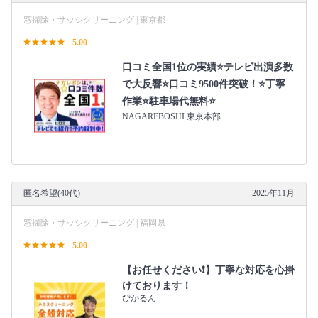
窓掃除・サッシクリーニング | 東京都
5.00
口コミ全国1位の実績⭐テレビ出演多数
で大反響⭐口コミ9500件突破！⭐丁寧
作業⭐駐車場代無料⭐
NAGAREBOSHI 東京本部
匿名希望(40代)
2025年11月
窓掃除・サッシクリーニング | 福岡県
5.00
【お任せください❗️】丁寧な対応を心掛
けております！
ぴかるん