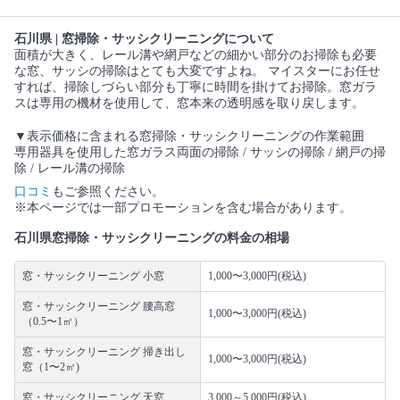
石川県 | 窓掃除・サッシクリーニングについて
面積が大きく、レール溝や網戸などの細かい部分のお掃除も必要
な窓、サッシの掃除はとても大変ですよね。 マイスターにお任せ
すれば、掃除しづらい部分も丁寧に時間を掛けてお掃除。窓ガラ
スは専用の機材を使用して、窓本来の透明感を取り戻します。
▼表示価格に含まれる窓掃除・サッシクリーニングの作業範囲
専用器具を使用した窓ガラス両面の掃除 / サッシの掃除 / 網戸の掃
除 / レール溝の掃除
口コミ
もご参照ください。
※本ページでは一部プロモーションを含む場合があります。
石川県窓掃除・サッシクリーニングの料金の相場
窓・サッシクリーニング 小窓
1,000〜3,000円(税込)
窓・サッシクリーニング 腰高窓
1,000〜3,000円(税込)
（0.5〜1㎡）
窓・サッシクリーニング 掃き出し
1,000〜3,000円(税込)
窓（1〜2㎡)
窓・サッシクリーニング 天窓
3,000～5,000円(税込)