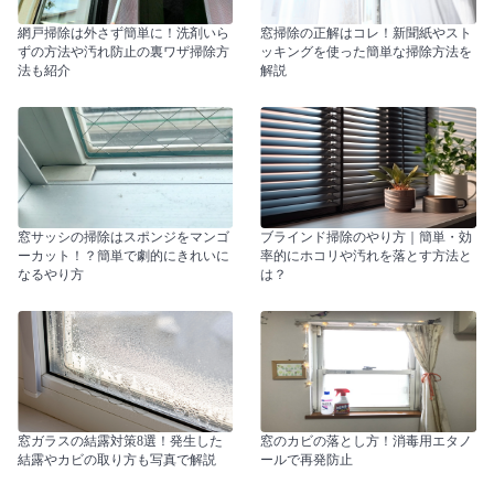
網戸掃除は外さず簡単に！洗剤いら
窓掃除の正解はコレ！新聞紙やスト
ずの方法や汚れ防止の裏ワザ掃除方
ッキングを使った簡単な掃除方法を
法も紹介
解説
窓サッシの掃除はスポンジをマンゴ
ブラインド掃除のやり方｜簡単・効
ーカット！？簡単で劇的にきれいに
率的にホコリや汚れを落とす方法と
なるやり方
は？
窓ガラスの結露対策8選！発生した
窓のカビの落とし方！消毒用エタノ
結露やカビの取り方も写真で解説
ールで再発防止