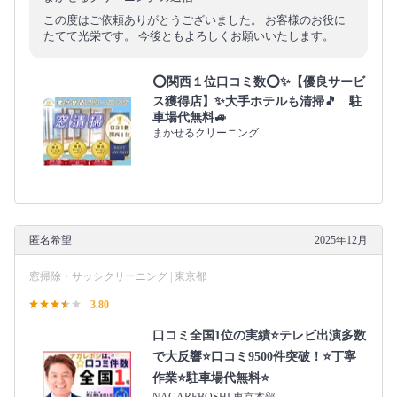
この度はご依頼ありがとうございました。 お客様のお役に
たてて光栄です。 今後ともよろしくお願いいたします。
⭕関西１位口コミ数⭕✨【優良サービ
ス獲得店】✨大手ホテルも清掃🎵 駐
車場代無料🚙
まかせるクリーニング
匿名希望
2025年12月
窓掃除・サッシクリーニング | 東京都
3.80
口コミ全国1位の実績⭐テレビ出演多数
で大反響⭐口コミ9500件突破！⭐丁寧
作業⭐駐車場代無料⭐