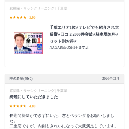
窓掃除・サッシクリーニング | 千葉県
5.00
千葉エリア1位⭐テレビでも紹介され大
反響⭐️口コミ2000件突破⭐️駐車場無料⭐
セット割お得⭐
NAGAREBOSHI千葉支店
匿名希望(40代)
2026年02月
窓掃除・サッシクリーニング | 千葉県
綺麗にしていただきました
4.80
長期間掃除ができずにいた、窓とベランダをお願いしまし
た。
二重窓ですが、内側もきれいになって大変満足しています。