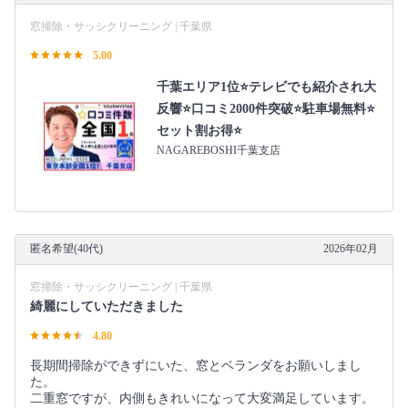
窓掃除・サッシクリーニング | 千葉県
5.00
千葉エリア1位⭐テレビでも紹介され大
反響⭐️口コミ2000件突破⭐️駐車場無料⭐
セット割お得⭐
NAGAREBOSHI千葉支店
匿名希望(40代)
2026年02月
窓掃除・サッシクリーニング | 千葉県
綺麗にしていただきました
4.80
長期間掃除ができずにいた、窓とベランダをお願いしまし
た。
二重窓ですが、内側もきれいになって大変満足しています。