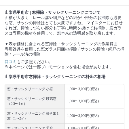
山梨県甲府市 | 窓掃除・サッシクリーニングについて
面積が大きく、レール溝や網戸などの細かい部分のお掃除も必要
な窓、サッシの掃除はとても大変ですよね。 マイスターにお任せ
すれば、掃除しづらい部分も丁寧に時間を掛けてお掃除。窓ガラ
スは専用の機材を使用して、窓本来の透明感を取り戻します。
▼表示価格に含まれる窓掃除・サッシクリーニングの作業範囲
専用器具を使用した窓ガラス両面の掃除 / サッシの掃除 / 網戸の掃
除 / レール溝の掃除
口コミ
もご参照ください。
※本ページでは一部プロモーションを含む場合があります。
山梨県甲府市窓掃除・サッシクリーニングの料金の相場
窓・サッシクリーニング 小窓
1,000〜3,000円(税込)
窓・サッシクリーニング 腰高窓
1,000〜3,000円(税込)
（0.5〜1㎡）
窓・サッシクリーニング 掃き出し
1,000〜3,000円(税込)
窓（1〜2㎡)
窓・サッシクリーニング 天窓
3,000～5,000円(税込)