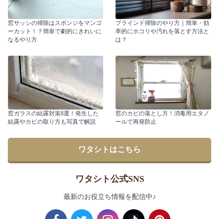
窓サッシの掃除はスポンジをマンゴ
ブラインド掃除のやり方｜簡単・効
ーカット！？簡単で劇的にきれいに
率的にホコリや汚れを落とす方法と
なるやり方
は？
窓ガラスの結露対策8選！発生した
窓のカビの落とし方！消毒用エタノ
結露やカビの取り方も写真で解説
ールで再発防止
ワタシトはこちら
ワタシト公式SNS
最新のお役立ち情報を配信中♪