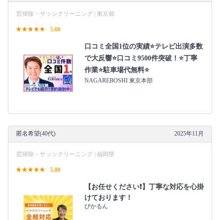
窓掃除・サッシクリーニング | 東京都
5.00
口コミ全国1位の実績⭐テレビ出演多数
で大反響⭐口コミ9500件突破！⭐丁寧
作業⭐駐車場代無料⭐
NAGAREBOSHI 東京本部
匿名希望(40代)
2025年11月
窓掃除・サッシクリーニング | 福岡県
5.00
【お任せください❗️】丁寧な対応を心掛
けております！
ぴかるん