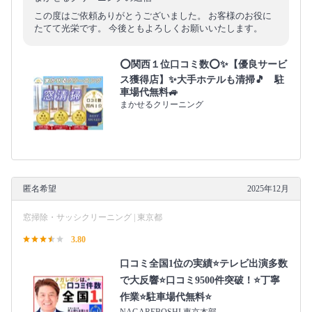
この度はご依頼ありがとうございました。 お客様のお役に
たてて光栄です。 今後ともよろしくお願いいたします。
⭕関西１位口コミ数⭕✨【優良サービ
ス獲得店】✨大手ホテルも清掃🎵 駐
車場代無料🚙
まかせるクリーニング
匿名希望
2025年12月
窓掃除・サッシクリーニング | 東京都
3.80
口コミ全国1位の実績⭐テレビ出演多数
で大反響⭐口コミ9500件突破！⭐丁寧
作業⭐駐車場代無料⭐