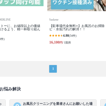
RLINE
Saskene
ットーに、お値段以上の価値
【駐車場代金無料⭐️】お風呂のお掃除
頂けるよう、精一杯取り組ん
ビ・水垢汚れの解消！！
4.80
(54件)
8件)
16,100
円
/ 1箇所
1
お悩み解決
っ
お風呂クリーニングを業者さんにお願いした場