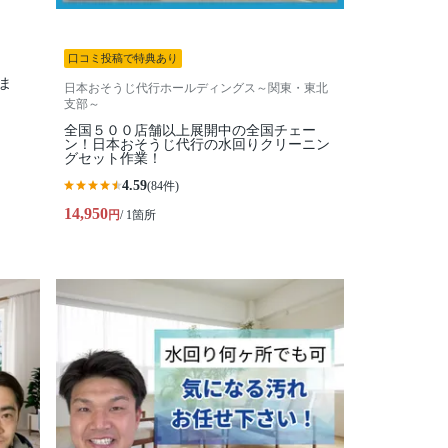
口コミ投稿で特典あり
ま
日本おそうじ代行ホールディングス～関東・東北
支部～
全国５００店舗以上展開中の全国チェー
ン！日本おそうじ代行の水回りクリーニン
グセット作業！
4.59
(84件)
14,950
円
/ 1箇所