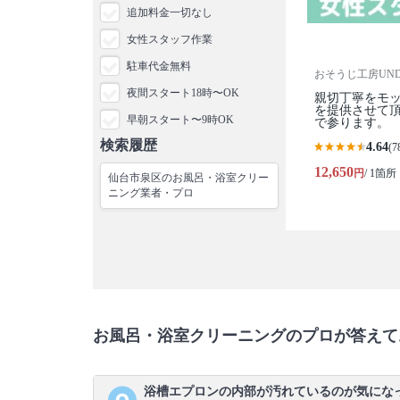
追加料金一切なし
女性スタッフ作業
駐車代金無料
おそうじ工房UNDE
夜間スタート18時〜OK
親切丁寧をモ
を提供させて
早朝スタート〜9時OK
で参ります。
検索履歴
4.64
(7
12,650
円
/ 1箇所
仙台市泉区のお風呂・浴室クリー
ニング業者・プロ
お風呂・浴室クリーニングのプロが答えて
浴槽エプロンの内部が汚れているのが気にな