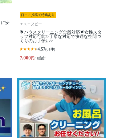
口コミ投稿で特典あり
トに安
エスエヌビー
🌟ハウスクリーニング全般対応🌟女性スタ
ッフ対応可能✨丁寧な対応で快適な空間づ
くりのお手伝い✨
4.57
(61件)
7,000
円
/ 1箇所