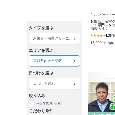
らいふパートナー
お風呂・浴室
ウ！専門スタ
タイプを選ぶ
掲載あり 】
4.36
(3
お風呂・浴室クリーニング
15,000
円
/ 1箇所
エリアを選ぶ
宮城県仙台市泉区
日づけを選ぶ
日づけを選ぶ
絞り込み
平日作業500円OFF
こだわり条件