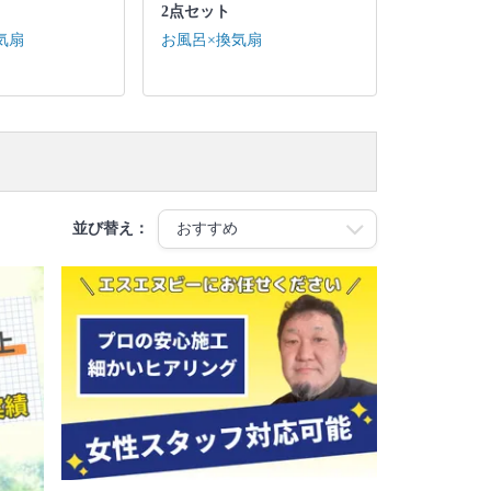
2点セット
気扇
お風呂×換気扇
並び替え：