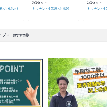
扇 / 排水口 / トイレ・洗面台(3点ユニットの場合) / 作
3点セット
2点セット
業場所の簡易清掃
扇×お風呂×ト
キッチン×換気扇×お風呂
キッチン×換
口コミ
もご参照ください。
※本ページでは一部プロモーションを含む場合があ
ります。
・プロ
おすすめ順