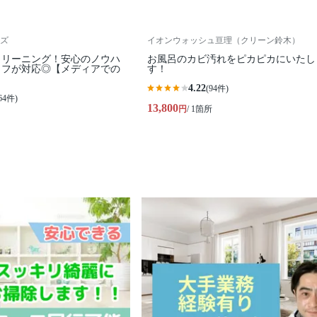
ズ
イオンウォッシュ亘理（クリーン鈴木）
クリーニング！安心のノウハ
お風呂のカビ汚れをピカピカにいたし
ッフが対応◎【メディアでの
す！
4.22
(94件)
64件)
13,800
円
/ 1箇所