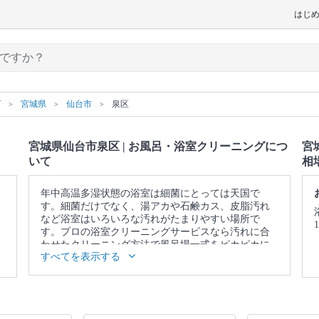
はじ
グ
宮城県
仙台市
泉区
宮城県仙台市泉区 | お風呂・浴室クリーニングにつ
宮
いて
相
年中高温多湿状態の浴室は細菌にとっては天国で
す。細菌だけでなく、湯アカや石鹸カス、皮脂汚れ
など浴室はいろいろな汚れがたまりやすい場所で
す。プロの浴室クリーニングサービスなら汚れに合
わせたクリーニング方法で風呂場一式をピカピカに
すべてを表示する
仕上げます。
▼表示価格に含まれるお風呂・浴室クリーニングの
作業範囲
浴槽 / 蛇口 / シャワー / 天井 / 壁 / 床 / 扉 / 照明 / 換気