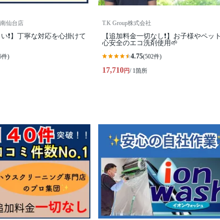
南仙台店
T.K Group株式会社
い❗️】丁寧な対応を心掛けて
【追加料金一切なし❗️】お子様やペッ
心安全のエコ洗剤使用🌱
4.75
6件)
(502件)
17,710
円
/ 1箇所