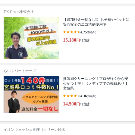
T.K Group株式会社
【追加料金一切なし❗️】お子様やペットに
安心安全のエコ洗剤使用🌱
4.75
(502件)
15,180
円
/ 1箇所
らいふパートナーズ
換気扇クリーニング！プロが行くから安
心かつ丁寧！【メディアでの掲載あり 】
宮城県
4.36
(364件)
14,500
円
/ 1箇所
イオンウォッシュ亘理（クリーン鈴木）