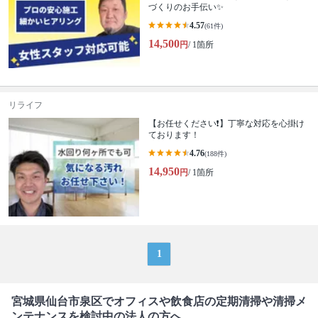
づくりのお手伝い✨
4.57
(61件)
14,500
円
/ 1箇所
リライフ
【お任せください❗️】丁寧な対応を心掛け
ております！
4.76
(188件)
14,950
円
/ 1箇所
1
宮城県仙台市泉区でオフィスや飲食店の定期清掃や清掃メ
ンテナンスを検討中の法人の方へ