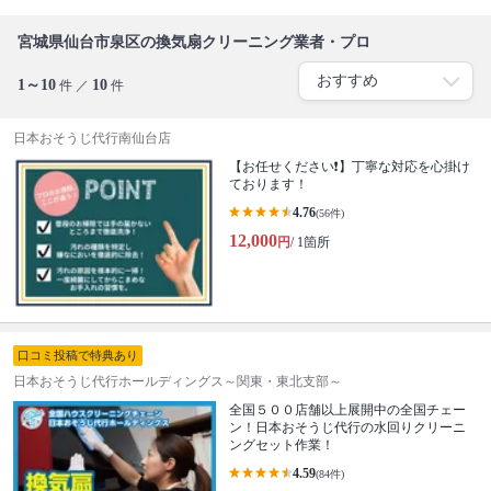
宮城県仙台市泉区の換気扇クリーニング業者・プロ
1～10
10
件 ／
件
日本おそうじ代行南仙台店
【お任せください❗️】丁寧な対応を心掛け
ております！
4.76
(56件)
12,000
円
/ 1箇所
口コミ投稿で特典あり
日本おそうじ代行ホールディングス～関東・東北支部～
全国５００店舗以上展開中の全国チェー
ン！日本おそうじ代行の水回りクリーニ
ングセット作業！
4.59
(84件)