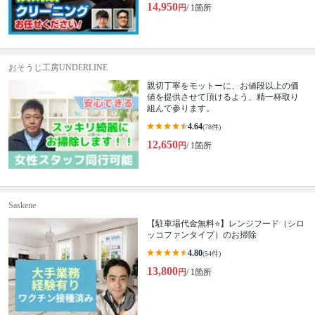
14,950
円
/ 1箇所
おそうじ工房UNDERLINE
親切丁寧をモットーに、お値段以上の価
値を提供させて頂けるよう、精一杯取り
組んで参ります。
4.64
(78件)
12,650
円
/ 1箇所
Saskene
【駐車場代金無料⭐️】レンジフード（シロ
ッコファンタイプ）のお掃除
4.80
(54件)
13,800
円
/ 1箇所