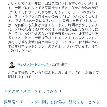
だいたい皆さま一年に一回はご依頼される方が多いと感じま
す。一度プロが入って徹底清掃をすると、なかなか汚れが取
りづらくそれ故に、汚れも溜まりやすくなるスミや配線部
分、ファンやドラム内部もそのあと汚れがつきにくくなりま
す。 肩より上の作業になるため、お客様ご自身でされるに
は、身体的にも負担が大きくなにより、時間がかかりますよ
ね。プロの業者に依頼するのは一見値段に見合わないように
みえても、かけがえのない時間を得るためや、身体的負担を
考えると、数年に一度は依頼されることをオススメします。
おそうじ革命宮城仙台太白店では、レンジフード清掃のつい
でに無料でキッチンシンクの磨き上げも行っています。 ぜひ
ご利用ください。
らいふパートナーズ
さん(宮城県)
どこまで掃除しているかによると思います。 当社は分解して
掃除しますので。
アスクマイスターをもっとみる
換気扇クリーニングに関するお悩み・疑問をもっとみる