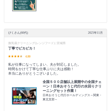
ぴくさん(60代)
2025年11月
換気扇クリーニング(レンジフード) | 宮城県
丁寧でピカピカ！
4.80
私が仕事になってしまい、夫が対応しました。
時間をかけて丁寧な仕事ぶりに夫は感動！
本当にありがとうございました。
全国５００店舗以上展開中の全国チェ
ーン！日本おそうじ代行の水回りクリ
ーニングセット作業！
日本おそうじ代行ホールディングス～関東・
東北支部～