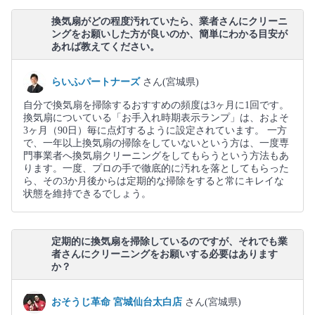
換気扇がどの程度汚れていたら、業者さんにクリーニ
ングをお願いした方が良いのか、簡単にわかる目安が
あれば教えてください。
らいふパートナーズ
さん(宮城県)
自分で換気扇を掃除するおすすめの頻度は3ヶ月に1回です。
換気扇についている「お手入れ時期表示ランプ」は、およそ
3ヶ月（90日）毎に点灯するように設定されています。 一方
で、一年以上換気扇の掃除をしていないという方は、一度専
門事業者へ換気扇クリーニングをしてもらうという方法もあ
ります。一度、プロの手で徹底的に汚れを落としてもらった
ら、その3か月後からは定期的な掃除をすると常にキレイな
状態を維持できるでしょう。
定期的に換気扇を掃除しているのですが、それでも業
者さんにクリーニングをお願いする必要はあります
か？
おそうじ革命 宮城仙台太白店
さん(宮城県)