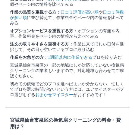
価やページ内の情報を比べてみる
作業の品質を重視する方
：
口コミ評価が高い順
や
口コミ件数
が多い順
に並び替えて、作業料金やページ内の情報を比べて
みる
オプションサービスを重視する方：
オプションの有無や内
容、作業料金をページ内の情報から比べてみる
注文の取りやすさを重視する方：
作業に来てほしい日付を選
択して、その日が空いているプロに絞り込む
作業をお急ぎの方
：
1週間以内に作業できる
プロを絞り込む
宮城県仙台市泉区の一部の地域にしか対応していない換気扇
クリーニングの業者もいますので、対応地域も合わせてご確
認ください。
初めての依頼でどのプロを選べばよいか分からない、忙しく
てプロを選ぶ時間がないという方には、ユアマイスターがプ
ロ選びをする
おまかせマイスター
がおすすめです！
宮城県仙台市泉区の換気扇クリーニングの料金・費
用は？