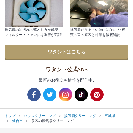
換気扇の油汚れの落とし方を解説！
換気扇がうるさい理由はなに？4種
フィルター・ファンには重曹が活躍
類の音の原因と対策を徹底解説
ワタシトはこちら
ワタシト公式SNS
最新のお役立ち情報を配信中♪
トップ
ハウスクリーニング
換気扇クリーニング
宮城県
仙台市
泉区の換気扇クリーニング