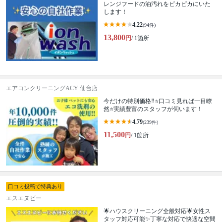
レンジフードの油汚れをピカピカにいた
します！
4.22
(94件)
13,800
円
/ 1箇所
エアコンクリーニングACY 仙台店
今だけの特別価格‼️⭐口コミ見れば一目瞭
然⭐実績豊富のスタッフが伺います！
4.79
(239件)
11,500
円
/ 1箇所
口コミ投稿で特典あり
エスエヌビー
🌟ハウスクリーニング全般対応🌟女性ス
タッフ対応可能✨丁寧な対応で快適な空間