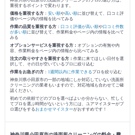
神奈川県小田原市の洗面所クリーニングのプロの選び方は、
重視するポイントで変わります。
価格を重視する方
：
安い順
や
高い順
に並び替えて、口コミ評
価やページ内の情報を比べてみる
作業の品質を重視する方
：
口コミ評価が高い順
や
口コミ件数
が多い順
に並び替えて、作業料金やページ内の情報を比べて
みる
オプションサービスを重視する方：
オプションの有無や内
容、作業料金をページ内の情報から比べてみる
注文の取りやすさを重視する方：
作業に来てほしい日付を選
択して、その日が空いているプロに絞り込む
作業をお急ぎの方
：
1週間以内に作業できる
プロを絞り込む
神奈川県小田原市の一部の地域にしか対応していない洗面所
クリーニングの業者もいますので、対応地域も合わせてご確
認ください。
初めての依頼でどのプロを選べばよいか分からない、忙しく
てプロを選ぶ時間がないという方には、ユアマイスターがプ
ロ選びをする
おまかせマイスター
がおすすめです！
神奈川県小田原市の洗面所クリーニングの料金・費