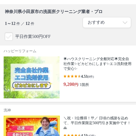
神奈川県小田原市の洗面所クリーニング業者・プロ
1～12
12
件 ／
件
平日作業500円OFF
ハッピーリフォーム
🌟ハウスクリーニング全般対応🌟完全自
社作業✨️ピカピカにします✨️エコ洗剤使用
で安心✨
4.53
(8件)
9,200
円
/ 1箇所
洗神
＼祝・1位獲得！🎊／ 日頃の感謝を込め
て、平日作業限定500円引き実施中です！
🙏
4.53
(47件)