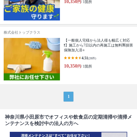
10,350
円
/ 1箇所
株式会社トップクラス
【一般個人宅様から法人様も幅広く対応
❗️】施工から7日以内の再施工は無料🈚️損害
保険加入済⭐️
4.51
(28件)
10,350
円
/ 1箇所
1
神奈川県小田原市でオフィスや飲食店の定期清掃や清掃メ
ンテナンスを検討中の法人の方へ