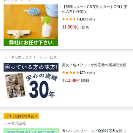
【早朝スタートOK夜間スタートOK❗️】安
心の自社作業🔧
4.88
(340件)
11,500
円
/ 1箇所
トータルエッジクリーンサービス
男女２名スタッフが対応😌作業期間短縮
4.79
(448件)
17,250
円
/ 1箇所
口コミ投稿で特典あり
Enarc株式会社
🌟ハウスクリーニング全般対応🌟女性ス