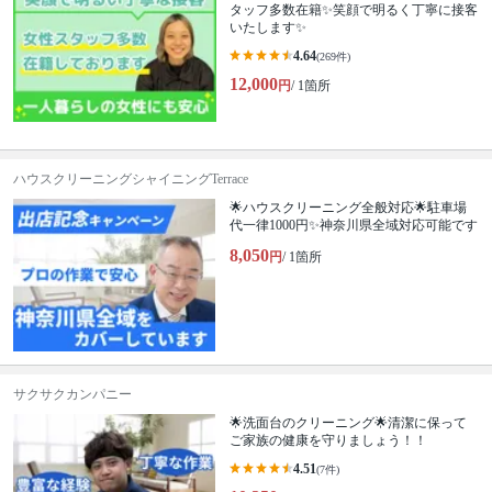
タッフ多数在籍✨笑顔で明るく丁寧に接客
いたします✨
4.64
(269件)
12,000
円
/ 1箇所
ハウスクリーニングシャイニングTerrace
🌟ハウスクリーニング全般対応🌟駐車場
代一律1000円✨神奈川県全域対応可能です
8,050
円
/ 1箇所
サクサクカンパニー
🌟洗面台のクリーニング🌟清潔に保って
ご家族の健康を守りましょう！！
4.51
(7件)