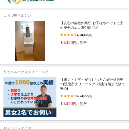
よろづ屋マルシン
【安心の自社作業❗️】お子様やペットに安
心安全のエコ洗剤使用🌱
4.78
(107件)
10,350
円
/ 1箇所
リックルハウスクリーニング
【親切・丁寧・安心】✨️8月ご好評受付中
✨️(洗面所クリーニング) 損害保険加入済で
安心❗️
4.74
(450件)
10,350
円
/ 1箇所
おそうじファイター