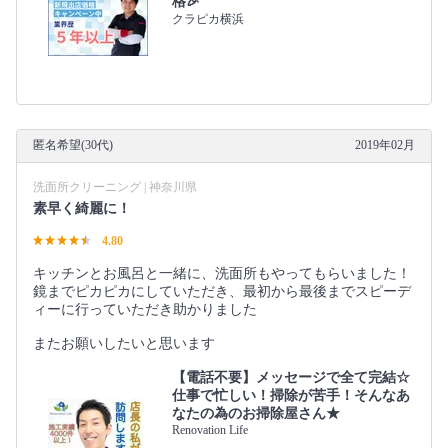
格🎉
クラピカ横浜
匿名希望(30代)
2019年02月
洗面所クリーニング | 神奈川県
素早く綺麗に！
4.80
キッチンとお風呂と一緒に、洗面所もやってもらいました！
鏡までピカピカにしていただき、最初から最後までスピーデ
ィーに行っていただき助かりました
またお願いしたいと思います
【電話不要】メッセージで全て完結☆
仕事で忙しい！掃除が苦手！そんなあ
なたの為のお掃除屋さん★
Renovation Life