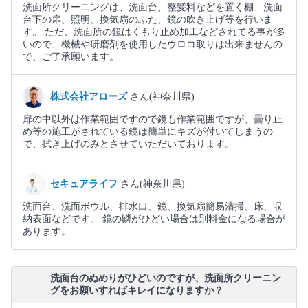
洗面所クリーニングは、洗面台、整髪料などを置く棚、洗面
台下の扉、照明、換気扇のふた、鏡の吹き上げ等を行いま
す。 ただ、洗面所の鏡はくもり止め加工などされてる事が多
いので、機械や研磨剤を使用したウロコ取りは出来ませんの
で、ご了承願います。
株式会社アローズ
さん(神奈川県)
扉の中以外は作業範囲ですので鏡も作業範囲ですが、曇り止
め等の施工がされている鏡は簡単にキズが付いてしまうの
で、拭き上げのみとさせていただいております。
セキュアライフ
さん(神奈川県)
洗面台、洗面ボウル、排水口、鏡、換気扇簡易清掃、床、収
納表面などです。 鏡の鱗がひどい場合は別料金になる場合が
あります。
洗面台のぬめりがひどいのですが、洗面所クリーニン
グをお願いすればキレイになりますか？