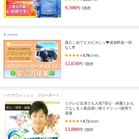
9,500
円
/ 1箇所
K.service
真心こめてピカピカにッ💖追加料金一切
なし❗️❗️
4.79
(370件)
12,650
円
/ 1箇所
ハウスウォッシュ ブルーポート
☆テレビ出演でも人気‼安心・綺麗とおも
てなしを☆新品使い捨てスリッパ使用で
清潔
4.72
(308件)
13,800
円
/ 1箇所