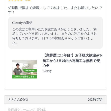
短時間で隅まで綺麗にしてくれました。またお願いしたいで
す！
Cleanlyの返信
この度はご利用いただき誠にありがとうございました。 満
足していただき嬉しく思います。 またのご利用を心よりお
待ちしております。 口コミの投稿ありがとうございまし
た。
【業界歴は15年目❗️】お子様大歓迎👶✨
施工から3日以内の再施工は無料で安
心☘️
Cleanly
ききさん(50代)
2025年07月
洗面所クリーニング | 愛知県