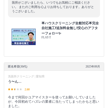
箇所がございましたら、いつでもお気軽にご相談くださ
い。 またのご利用を心よりお待ちしております。ありがと
うございました。
🌟ハウスクリーニング全般対応🌟完全
自社施工❗️追加料金無し❗️安心のアフタ
ーフォロー✨
FLAT-T
匿名希望(30代)
2025年09月
洗面所クリーニング | 愛知県
う〜ん…
2.60
今まで何回かユアマイスターを使ってお願いしていました
が、今回初めてハズレの業者に当たってしまったかもと思い
ました。