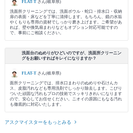
FLAT-T
さん(岐阜県)
洗面所クリーニングでは、洗面ボウル・蛇口・排水口・収納
扉の表面・床などを丁寧に清掃します。もちろん、鏡の水垢
やくもりも専用の資材でしっかり磨き上げます。ご希望があ
れば、壁や換気扇まわりなどもオプション対応可能ですの
で、事前にご相談ください。
洗面台のぬめりがひどいのですが、洗面所クリーニン
グをお願いすればキレイになりますか？
FLAT-T
さん(岐阜県)
面所クリーニングでは、排水口まわりのぬめりや石けんカ
ス、皮脂汚れなども専用洗剤でしっかり除去します。こびり
ついた頑固な汚れもプロの技術でスッキリきれいになります
ので、安心してお任せください。ニオイの原因にもなる汚れ
も徹底的に対応いたします。
アスクマイスターをもっとみる