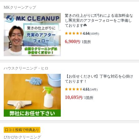
MKクリーンアップ
驚きの仕上がりに❗️汚れによる追加料金な
し🈚️充実のアフターフォローをご準備し
ております☘️
4.64
(169件)
6,900
円
/ 1箇所
ハウスクリーニング・ヒロ
【お任せください❗️】丁寧な対応を心掛け
ております！
4.61
(54件)
10,695
円
/ 1箇所
口コミ投稿で特典あり
ぴかぴかクリーニング