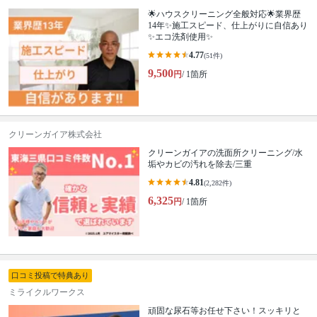
🌟ハウスクリーニング全般対応🌟業界歴
14年✨施工スピード、仕上がりに自信あり
✨エコ洗剤使用✨
4.77
(51件)
9,500
円
/ 1箇所
クリーンガイア株式会社
クリーンガイアの洗面所クリーニング/水
垢やカビの汚れを除去/三重
4.81
(2,282件)
6,325
円
/ 1箇所
口コミ投稿で特典あり
ミライクルワークス
頑固な尿石等お任せ下さい！スッキリと