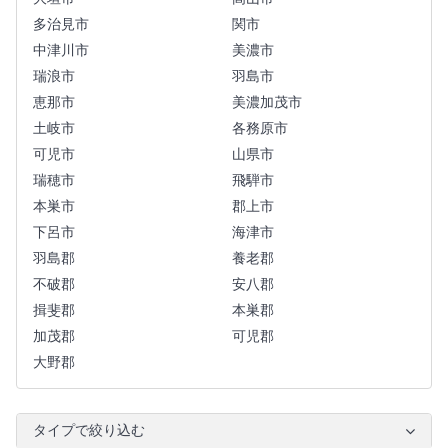
多治見市
関市
中津川市
美濃市
瑞浪市
羽島市
恵那市
美濃加茂市
土岐市
各務原市
可児市
山県市
瑞穂市
飛騨市
本巣市
郡上市
下呂市
海津市
羽島郡
養老郡
不破郡
安八郡
揖斐郡
本巣郡
加茂郡
可児郡
大野郡
タイプで絞り込む