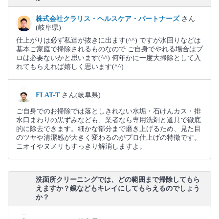
株式会社クラリス・ヘルスケア・パートナーズ
さん
(岐阜県)
仕上がりは必ず私達が抜きに出ます(⁠^⁠^⁠) ですが水回りなどは
基本ご家庭で掃除されるものなので ご自身でやれる場合はプ
ロは必要ないかと思います(⁠^⁠^⁠) 何年かに一度大掃除として入
れてもらえれば嬉しく思います(⁠^⁠^⁠)
FLAT-T
さん(岐阜県)
ご自身でのお掃除では落としきれない水垢・石けんカス・排
水口まわりの黒ずみなども、業者なら専用洗剤と道具で徹底
的に除去できます。細かな部分まで磨き上げるため、見た目
のツヤや清潔感が大きく変わるのがプロ仕上げの特徴です。
ニオイやヌメリもすっきり解消しますよ。
洗面所クリーニングでは、どの範囲まで掃除してもら
えますか？鏡などもキレイにしてもらえるのでしょう
か？