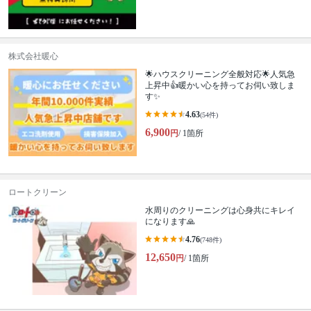
株式会社暖心
🌟ハウスクリーニング全般対応🌟人気急
上昇中👍暖かい心を持ってお伺い致しま
す✨
4.63
(54件)
6,900
円
/ 1箇所
ロートクリーン
水周りのクリーニングは心身共にキレイ
になります🙏
4.76
(748件)
12,650
円
/ 1箇所