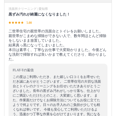
洗面所クリーニング | 愛知県
黒ずみ汚れが綺麗になくなりました！
5.00
二世帯住宅の親世帯の洗面台とトイレをお願いしました。
親世帯がこまめな掃除ができない人で、数年間ほとんど掃除
をしないまま放置していました。
結果真っ黒になってしまいました。
本日は素早く、丁寧なお仕事で大変助かりました。今後どん
な洗剤で掃除すれば良いかまで教えてくださり、助かりまし
た。
FLAT-Tの返信
この度はご利用いただき、また嬉しい口コミをお寄せいた
だき誠にありがとうございます。 二世帯住宅の大切な洗面
台とトイレのクリーニングをお任せいただきありがとうご
ざいました。長年の黒ずみ汚れがしっかり落ち、仕上がり
にご満足いただけたとのこと、大変嬉しく思います。 ま
た、作業面だけでなくお掃除方法についてもお役に立てた
ようで何よりです。日々のお手入れのご負担が少しでも軽
くなれば幸いです。 今後も安心してご利用いただけるよ
う、迅速かつ丁寧な作業を心がけてまいります。気になる