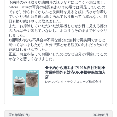
予約時のやり取りや訪問時の説明などには全く不満は無く、
before・afterの写真の確認もありその場では満足していたの
ですが、帰られてからふと洗面所を見ると鏡に汚水が付着し
ていたり洗面台自体も黒く汚れており擦っても取れない…何
日も擦り続けやっと取れました。
また、お掃除していただいた洗濯機もなぜか目に見える部分
の汚れは全く落ちていないし、ホコリもそのままでビックリ
しました。
1週間以内なら不具合や不満な部分は無料で再訪問できると
聞いてはいましたが、自分で落とせる程度の汚れだったので
連絡はしませんでした。
正直、お金を払ってお願いしたのになぜ自分が掃除してるの
かな？と悲しくなりました。
◆予約から施工まで100％自社対応◆
営業時間外も対応OK◆損害保険加入
店
レオンバンク・テクノロジーズ株式会社
匿名希望(50代)
2025年08月