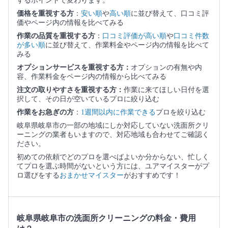
するポイントで変わります。
価格を重視する方
：
安い順
や
高い順
に並び替えて、口コミ評
価やページ内の情報を比べてみる
作業の品質を重視する方
：
口コミ評価が高い順
や
口コミ件数
が多い順
に並び替えて、作業料金やページ内の情報を比べて
みる
オプションサービスを重視する方：
オプションの有無や内
容、作業料金をページ内の情報から比べてみる
注文の取りやすさを重視する方：
作業に来てほしい日付を選
択して、その日が空いているプロに絞り込む
作業をお急ぎの方
：
1週間以内に作業できる
プロを絞り込む
岐阜県岐阜市の一部の地域にしか対応していない洗面所クリ
ーニングの業者もいますので、対応地域も合わせてご確認く
ださい。
初めての依頼でどのプロを選べばよいか分からない、忙しく
てプロを選ぶ時間がないという方には、ユアマイスターがプ
ロ選びをする
おまかせマイスター
がおすすめです！
岐阜県岐阜市の洗面所クリーニングの料金・費用