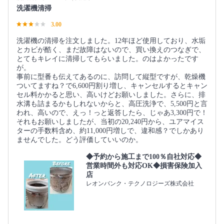
洗濯機清掃
3.00
洗濯機の清掃を注文しました。12年ほど使用しており、水垢
とカビが酷く、まだ故障はないので、買い換えのつなぎで、
とてもキレイに清掃してもらいました。のはよかったです
が。
事前に型番も伝えてあるのに、訪問して縦型ですが、乾燥機
ついてますね？で6,600円割り増し、キャンセルするとキャン
セル料かかると思い、高いけどお願いしました。さらに、排
水溝も詰まるかもしれないからと、高圧洗浄で、5,500円と言
われ、高いので、えっ！っと返答したら、じゃあ3,300円で！
それもお願いしましたが、当初の20,240円から、ユアマイス
ターの手数料含め、約11,000円増しで、違和感？でしかあり
ませんでした。どう評価していいのか。
◆予約から施工まで100％自社対応◆
営業時間外も対応OK◆損害保険加入
店
レオンバンク・テクノロジーズ株式会社