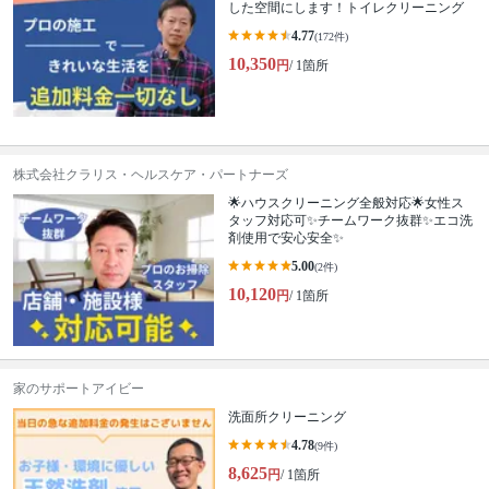
した空間にします！トイレクリーニング
4.77
(172件)
10,350
円
/ 1箇所
株式会社クラリス・ヘルスケア・パートナーズ
🌟ハウスクリーニング全般対応🌟女性ス
タッフ対応可✨チームワーク抜群✨エコ洗
剤使用で安心安全✨
5.00
(2件)
10,120
円
/ 1箇所
家のサポートアイビー
洗面所クリーニング
4.78
(9件)
8,625
円
/ 1箇所