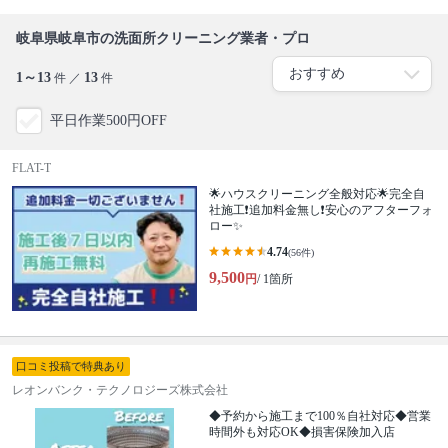
岐阜県岐阜市の洗面所クリーニング業者・プロ
1～13
13
件 ／
件
平日作業500円OFF
FLAT-T
🌟ハウスクリーニング全般対応🌟完全自
社施工❗️追加料金無し❗️安心のアフターフォ
ロー✨
4.74
(56件)
9,500
円
/ 1箇所
口コミ投稿で特典あり
レオンバンク・テクノロジーズ株式会社
◆予約から施工まで100％自社対応◆営業
時間外も対応OK◆損害保険加入店