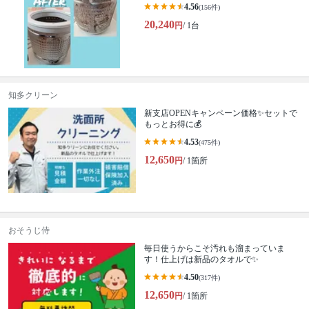
4.56
(156件)
20,240
円
/ 1台
知多クリーン
新支店OPENキャンペーン価格✨セットで
もっとお得に💰
4.53
(475件)
12,650
円
/ 1箇所
おそうじ侍
毎日使うからこそ汚れも溜まっていま
す！仕上げは新品のタオルで✨
4.50
(317件)
12,650
円
/ 1箇所