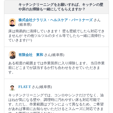
キッチンクリーニングをお願いすれば、キッチンの壁
や床のお掃除も一緒にしてもらえますか？
株式会社クラリス・ヘルスケア・パートナーズ
さん
(岐阜県)
床は簡易的に清掃していきます！ 壁も壁紙でしたら対応でき
ませんが その他ツルツルのタイル等でしたら一緒に清掃行っ
ていきます(⁠^⁠^⁠)
有限会社 東和
さん(岐阜県)
ある程度の範囲までは作業箇所に入り掃除します。 当日作業
前にどこまでが該当するか打ち合わせをさせていただきま
す。
FLAT-T
さん(岐阜県)
キッチンクリーニングでは、コンロやシンクだけでなく、油
はねが気になる壁や、調理時に汚れやすい床も対応可能で
す。ただし、作業範囲はプランによって異なるため、ご希望
があれば事前にお知らせいただけるとスムーズに対応できま