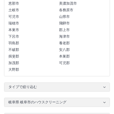
恵那市
美濃加茂市
土岐市
各務原市
可児市
山県市
瑞穂市
飛騨市
本巣市
郡上市
下呂市
海津市
羽島郡
養老郡
不破郡
安八郡
揖斐郡
本巣郡
加茂郡
可児郡
大野郡
タイプで絞り込む
岐阜県 岐阜市のハウスクリーニング