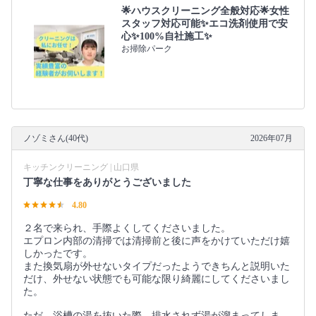
🌟ハウスクリーニング全般対応🌟女性
スタッフ対応可能✨エコ洗剤使用で安
心✨100%自社施工✨
お掃除パーク
ノゾミさん(40代)
2026年07月
キッチンクリーニング | 山口県
丁寧な仕事をありがとうございました
4.80
２名で来られ、手際よくしてくださいました。
エプロン内部の清掃では清掃前と後に声をかけていただけ嬉
しかったです。
また換気扇が外せないタイプだったようできちんと説明いた
だけ、外せない状態でも可能な限り綺麗にしてくださいまし
た。
ただ、浴槽の湯を抜いた際、排水されず湯が溜まってしま