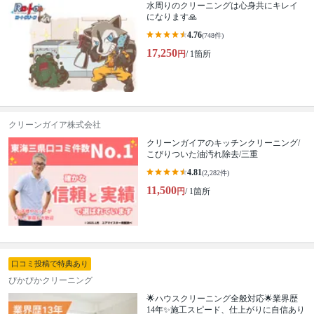
水周りのクリーニングは心身共にキレイ
になります🙏
4.76
(748件)
17,250
円
/ 1箇所
クリーンガイア株式会社
クリーンガイアのキッチンクリーニング/
こびりついた油汚れ除去/三重
4.81
(2,282件)
11,500
円
/ 1箇所
口コミ投稿で特典あり
ぴかぴかクリーニング
🌟ハウスクリーニング全般対応🌟業界歴
14年✨施工スピード、仕上がりに自信あり