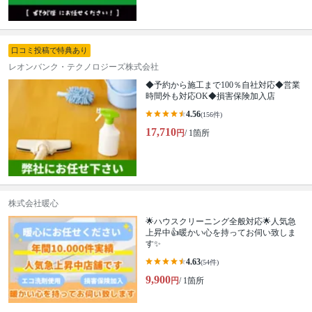
口コミ投稿で特典あり
レオンバンク・テクノロジーズ株式会社
◆予約から施工まで100％自社対応◆営業
時間外も対応OK◆損害保険加入店
4.56
(156件)
17,710
円
/ 1箇所
株式会社暖心
🌟ハウスクリーニング全般対応🌟人気急
上昇中👍暖かい心を持ってお伺い致しま
す✨
4.63
(54件)
9,900
円
/ 1箇所