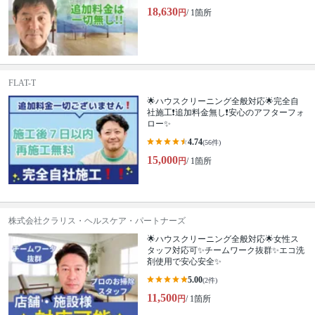
18,630
円
/ 1箇所
FLAT-T
🌟ハウスクリーニング全般対応🌟完全自
社施工❗️追加料金無し❗️安心のアフターフォ
ロー✨
4.74
(56件)
15,000
円
/ 1箇所
株式会社クラリス・ヘルスケア・パートナーズ
🌟ハウスクリーニング全般対応🌟女性ス
タッフ対応可✨チームワーク抜群✨エコ洗
剤使用で安心安全✨
5.00
(2件)
11,500
円
/ 1箇所