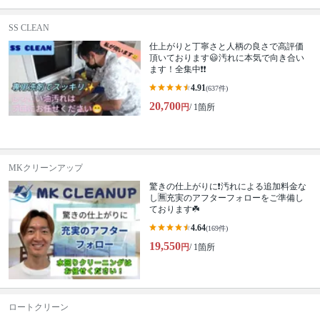
SS CLEAN
仕上がりと丁寧さと人柄の良さで高評価
頂いております😃汚れに本気で向き合い
ます！全集中❗️❗️
4.91
(637件)
20,700
円
/ 1箇所
MKクリーンアップ
驚きの仕上がりに❗️汚れによる追加料金な
し🈚️充実のアフターフォローをご準備し
ております☘️
4.64
(169件)
19,550
円
/ 1箇所
ロートクリーン