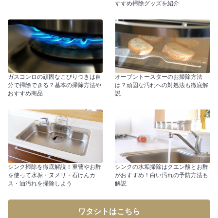
すすめ掃除グッズを紹介
ガスコンロの頑固なこびりつきは自
オーブントースターのお掃除方法
分で掃除できる？基本の掃除方法や
は？頑固な汚れへの対処法も徹底解
おすすめ商品
説
シンク掃除を徹底解説！重曹やお酢
シンクの水垢掃除はクエン酸とお酢
を使って水垢・ヌメリ・石けんカ
がおすすめ！白い汚れの予防方法も
ス・油汚れを掃除しよう
解説
ワタシトはこちら