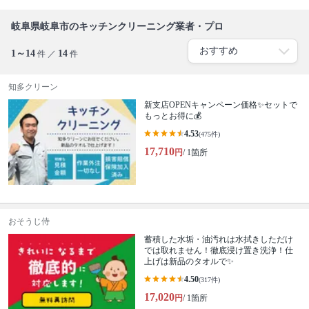
岐阜県岐阜市のキッチンクリーニング業者・プロ
1～14
14
件 ／
件
知多クリーン
新支店OPENキャンペーン価格✨セットで
もっとお得に💰
4.53
(475件)
17,710
円
/ 1箇所
おそうじ侍
蓄積した水垢・油汚れは水拭きしただけ
では取れません！徹底浸け置き洗浄！仕
上げは新品のタオルで✨
4.50
(317件)
17,020
円
/ 1箇所