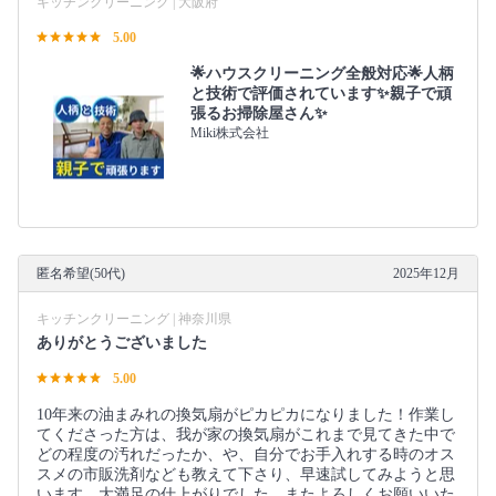
キッチンクリーニング | 大阪府
5.00
🌟ハウスクリーニング全般対応🌟人柄
と技術で評価されています✨親子で頑
張るお掃除屋さん✨
Miki株式会社
匿名希望(50代)
2025年12月
キッチンクリーニング | 神奈川県
ありがとうございました
5.00
10年来の油まみれの換気扇がピカピカになりました！作業し
てくださった方は、我が家の換気扇がこれまで見てきた中で
どの程度の汚れだったか、や、自分でお手入れする時のオス
スメの市販洗剤なども教えて下さり、早速試してみようと思
います。大満足の仕上がりでした。またよろしくお願いいた