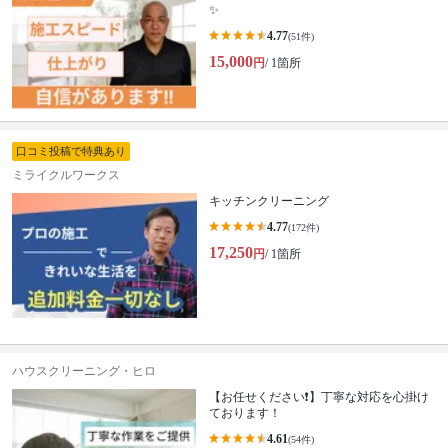
✨
4.77
(51件)
15,000
円
/ 1箇所
口コミ投稿で特典あり
ミライクルワークス
キッチンクリーニング
4.77
(172件)
17,250
円
/ 1箇所
ハウスクリーニング・ヒロ
【お任せください❗️】丁寧な対応を心掛け
ております！
4.61
(54件)