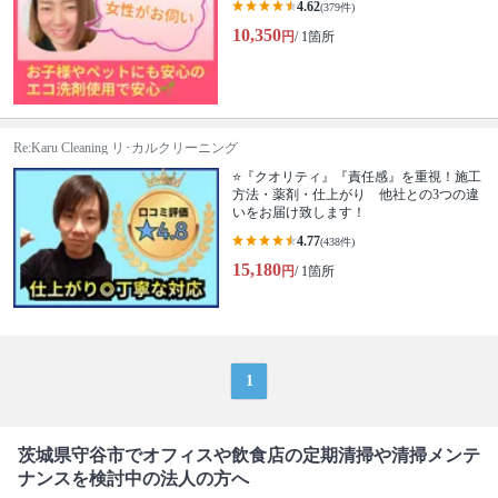
4.62
(379件)
10,350
円
/ 1箇所
Re:Karu Cleaning リ･カルクリーニング
⭐『クオリティ』『責任感』を重視！施工
方法・薬剤・仕上がり 他社との3つの違
いをお届け致します！
4.77
(438件)
15,180
円
/ 1箇所
1
茨城県守谷市でオフィスや飲食店の定期清掃や清掃メンテ
ナンスを検討中の法人の方へ