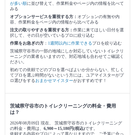
が多い順
に並び替えて、作業料金やページ内の情報を比べて
みる
オプションサービスを重視する方：
オプションの有無や内
容、作業料金をページ内の情報から比べてみる
注文の取りやすさを重視する方：
作業に来てほしい日付を選
択して、その日が空いているプロに絞り込む
作業をお急ぎの方
：
1週間以内に作業できる
プロを絞り込む
茨城県守谷市の一部の地域にしか対応していないトイレクリ
ーニングの業者もいますので、対応地域も合わせてご確認く
ださい。
初めての依頼でどのプロを選べばよいか分からない、忙しく
てプロを選ぶ時間がないという方には、ユアマイスターがプ
ロ選びをする
おまかせマイスター
がおすすめです！
茨城県守谷市のトイレクリーニングの料金・費用
は？
2026年08月09日 現在、 茨城県守谷市のトイレクリーニング
の料金・費用は、
6,900～15,180円(税込)
です。
依頼する内容やプロによって異なりますので、ご予算に合っ