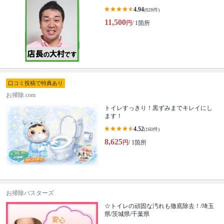
4.94
(828件)
11,500
円
/ 1箇所
口コミ投稿で特典あり
お掃除.com
トイレすっきり！黒ずみまでキレイにし
ます！
4.52
(160件)
8,625
円
/ 1箇所
お掃除バスターズ
☆トイレの頑固な汚れも徹底除去！/埼玉
県/茨城県/千葉県