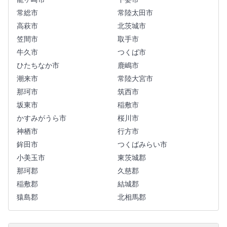
常総市
常陸太田市
高萩市
北茨城市
笠間市
取手市
牛久市
つくば市
ひたちなか市
鹿嶋市
潮来市
常陸大宮市
那珂市
筑西市
坂東市
稲敷市
かすみがうら市
桜川市
神栖市
行方市
鉾田市
つくばみらい市
小美玉市
東茨城郡
那珂郡
久慈郡
稲敷郡
結城郡
猿島郡
北相馬郡