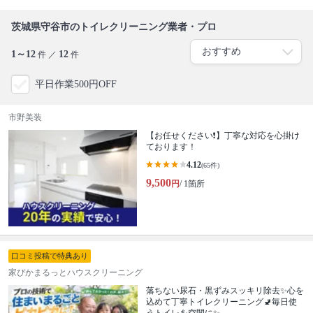
茨城県守谷市のトイレクリーニング業者・プロ
1～12
12
件 ／
件
平日作業500円OFF
市野美装
【お任せください❗️】丁寧な対応を心掛け
ております！
4.12
(65件)
9,500
円
/ 1箇所
口コミ投稿で特典あり
家ぴかまるっとハウスクリーニング
落ちない尿石・黒ずみスッキリ除去✨心を
込めて丁寧トイレクリーニング🚽毎日使