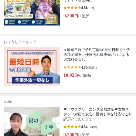
うトイレを空間に✨
4.61
(15件)
9,200
円
/ 1箇所
おそうじアーキレイ
☀️最短日時で予約可能❗🌱最短日時での予
約🉑🌱尿石、便座汚れ解決😆汚れによる
追加料金なし
4.80
(532件)
10,925
円
/ 1箇所
Glitter
🌟ハウスクリーニング全般対応🌟女性ス
タッフ対応で安心✨親切丁寧な対応でご好
評頂いております✨
4.84
(144件)
9,200
円
/ 1箇所