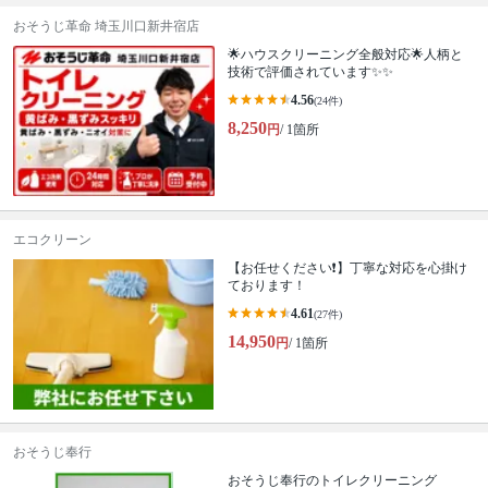
おそうじ革命 埼玉川口新井宿店
🌟ハウスクリーニング全般対応🌟人柄と
技術で評価されています✨✨
4.56
(24件)
8,250
円
/ 1箇所
エコクリーン
【お任せください❗️】丁寧な対応を心掛け
ております！
4.61
(27件)
14,950
円
/ 1箇所
おそうじ奉行
おそうじ奉行のトイレクリーニング