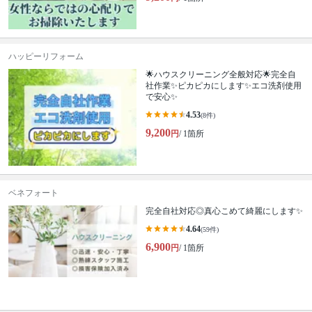
ハッピーリフォーム
🌟ハウスクリーニング全般対応🌟完全自
社作業✨️ピカピカにします✨️エコ洗剤使用
で安心✨
4.53
(8件)
9,200
円
/ 1箇所
ベネフォート
完全自社対応◎真心こめて綺麗にします✨
4.64
(59件)
6,900
円
/ 1箇所