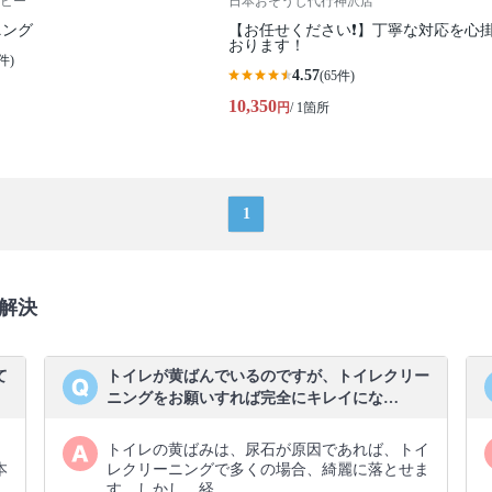
ビー
日本おそうじ代行神沢店
ニング
【お任せください❗️】丁寧な対応を心
おります！
件)
4.57
(65件)
10,350
円
/ 1箇所
1
解決
て
トイレが黄ばんでいるのですが、トイレクリー
ニングをお願いすれば完全にキレイにな…
トイレの黄ばみは、尿石が原因であれば、トイ
本
レクリーニングで多くの場合、綺麗に落とせま
す。しかし、経…