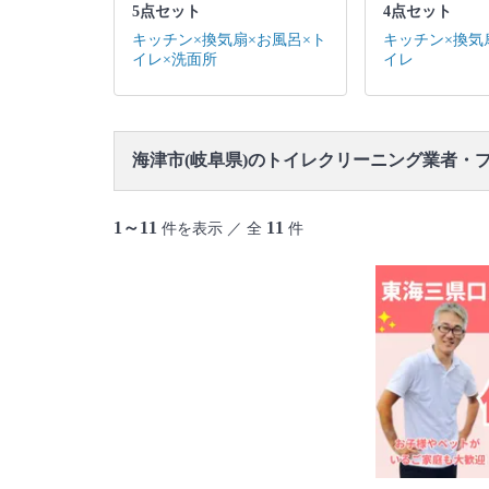
5点セット
4点セット
キッチン×換気扇×お風呂×ト
キッチン×換気
イレ×洗面所
イレ
海津市(岐阜県)のトイレクリーニング業者・
1～11
11
件を表示 ／ 全
件