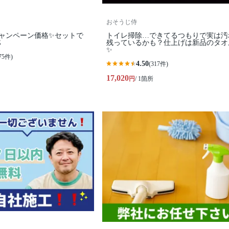
おそうじ侍
キャンペーン価格✨セットで
トイレ掃除…できてるつもりで実は汚

残っているかも？仕上げは新品のタオ
✨
75件)
4.50
(317件)
17,020
円
/ 1箇所