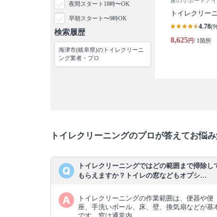
家のサポートアイ
夜間スタート18時〜OK
トイレクリー
早朝スタート〜9時OK
4.78
(9
検索履歴
8,625
円
/ 1箇所
海津市(岐阜県)のトイレクリーニ
ング業者・プロ
トイレクリーニングのプロが答えてお悩み
トイレクリーニングではどの範囲まで掃除し
もらえますか？トイレの窓などもオプシ…
トイレクリーニングの作業範囲は、便器や便
座、手洗いボール、床、壁、換気扇などが基
です。窓は通常内…