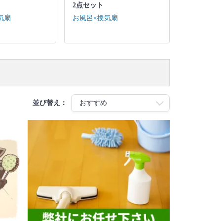
2点セット
気扇
お風呂×換気扇
並び替え：