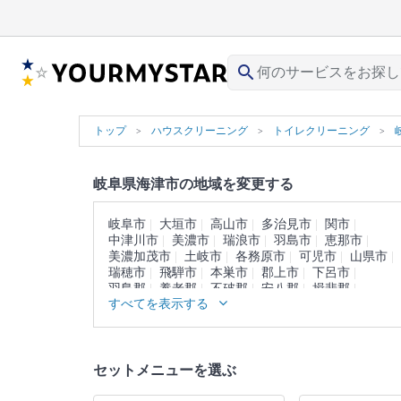
search
トップ
ハウスクリーニング
トイレクリーニング
岐阜県海津市の地域を変更する
岐阜市
大垣市
高山市
多治見市
関市
中津川市
美濃市
瑞浪市
羽島市
恵那市
美濃加茂市
土岐市
各務原市
可児市
山県市
瑞穂市
飛騨市
本巣市
郡上市
下呂市
羽島郡
養老郡
不破郡
安八郡
揖斐郡
すべてを表示する
本巣郡
加茂郡
可児郡
大野郡
セットメニューを選ぶ