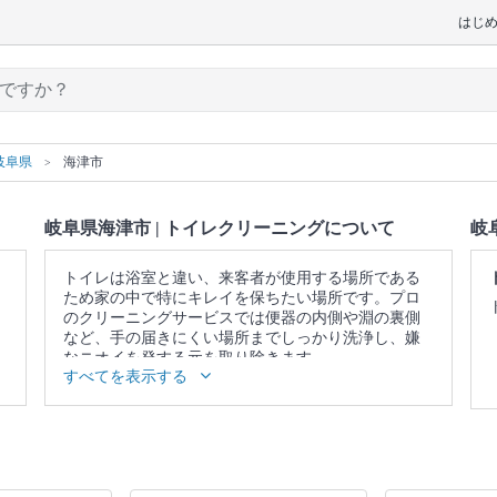
はじ
岐阜県
海津市
岐阜県海津市 | トイレクリーニングについて
岐
トイレは浴室と違い、来客者が使用する場所である
ため家の中で特にキレイを保ちたい場所です。プロ
のクリーニングサービスでは便器の内側や淵の裏側
など、手の届きにくい場所までしっかり洗浄し、嫌
なニオイを発する元を取り除きます。
すべてを表示する
▼表示価格に含まれるトイレクリーニングの作業範
囲
便器 / 便座 / ウォシュレットの分解洗浄（分解可能な
範囲） / 蛇口 / 照明 / 窓 / 扉 / 天井 / 壁面 / 床 / 作業場
所の簡易清掃