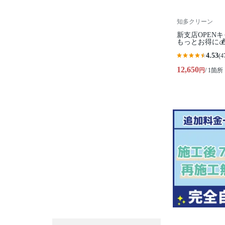
知多クリーン
新支店OPEN
もっとお得に
4.53
(4
12,650
円
/ 1箇所