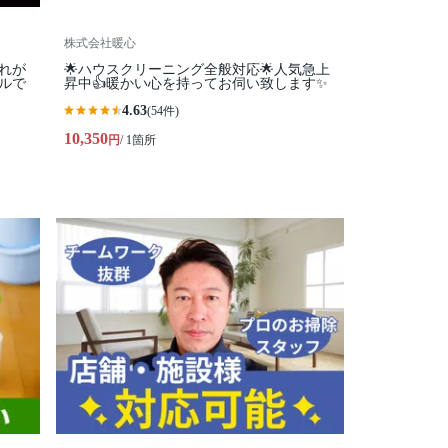
株式会社暖心
れが
🌟ハウスクリーニング全般対応🌟人気急上
ルで
昇中👍暖かい心を持ってお伺い致します✨
4.63
(54件)
10,350
円
/ 1箇所