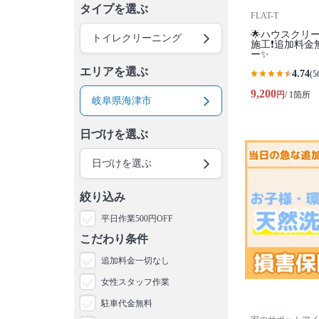
タイプを選ぶ
FLAT-T
🌟ハウスクリ
トイレクリーニング
施工❗️追加料金
ー✨
エリアを選ぶ
4.74
(5
9,200
円
/ 1箇所
岐阜県海津市
日づけを選ぶ
日づけを選ぶ
絞り込み
平日作業500円OFF
こだわり条件
追加料金一切なし
女性スタッフ作業
駐車代金無料