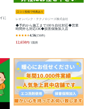
口コミ投稿で特典あり
イに
レオンバンク・テクノロジーズ株式会社
◆予約から施工まで100％自社対応◆営業
時間外も対応OK◆損害保険加入店
4.56
(156件)
12,650
円
/ 1箇所