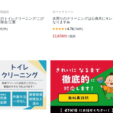
式会社
ロートクリーン
のトイレクリーニング/こび
水周りのクリーニングは心身共にキレ
除去/三重
なります🙏
4.76
282件)
(748件)
12,650
円
/ 1箇所