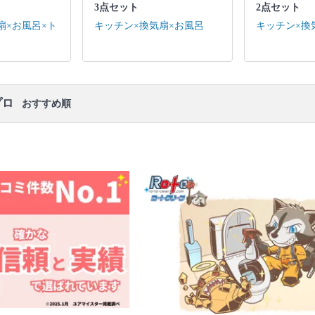
口コミ
もご参照ください。
3点セット
2点セット
※本ページでは一部プロモーションを含む場合があ
扇×お風呂×ト
キッチン×換気扇×お風呂
キッチン×換
ります。
プロ
おすすめ順