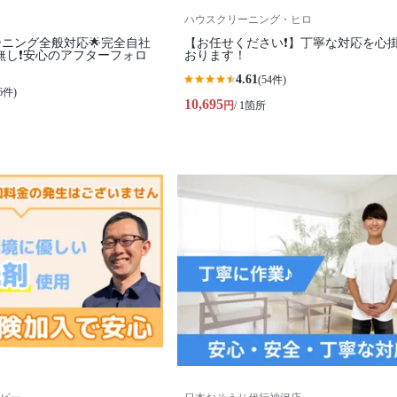
ハウスクリーニング・ヒロ
ーニング全般対応🌟完全自社
【お任せください❗️】丁寧な対応を心
無し❗️安心のアフターフォロ
おります！
4.61
(54件)
6件)
10,695
円
/ 1箇所