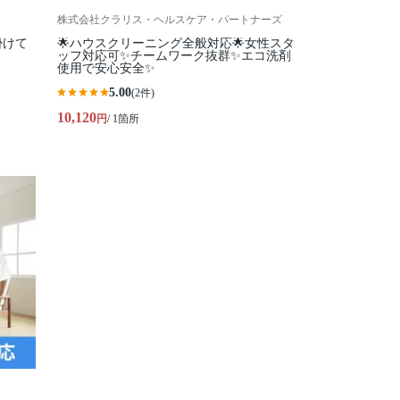
株式会社クラリス・ヘルスケア・パートナーズ
掛けて
🌟ハウスクリーニング全般対応🌟女性スタ
ッフ対応可✨チームワーク抜群✨エコ洗剤
使用で安心安全✨
5.00
(2件)
10,120
円
/ 1箇所