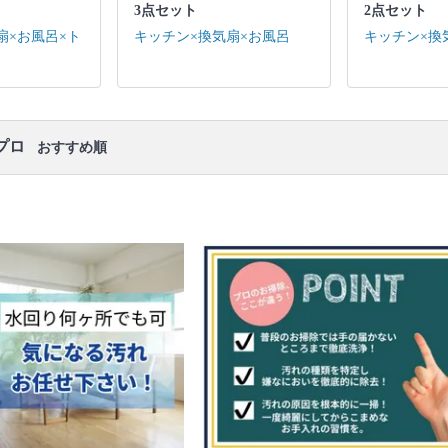
面所 4点セット：キッチン / 換気扇 / お風呂 / トイレ
3点セット
2点セット
3点セット：キッチン / 換気扇 / お風呂 2点セット：
扇×お風呂×ト
キッチン×換気扇×お風呂
キッチン×換
キッチン / 換気扇 ※それぞれの「共通の作業範囲」
になります。
口コミ
もご参照ください。
※本ページでは一部プロモーションを含む場合があ
ります。
プロ
おすすめ順