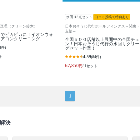
水回り5点セット
口コミ投稿で特典あり
亘理（クリーン鈴木）
日本おそうじ代行ホールディングス～関東・
支部～
までピカピカに！イオンウォ
エアコンクリーニング
全国５００店舗以上展開中の全国チェ
ン！日本おそうじ代行の水回りクリー
4件)
グセット作業！
ト
4.59
(84件)
67,850
円
/ 1セット
1
解決