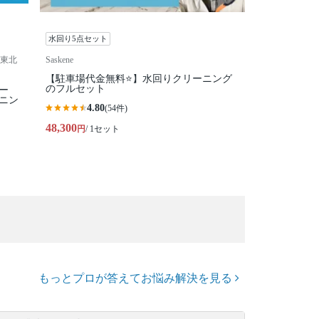
水回り5点セット
東北
Saskene
【駐車場代金無料⭐️】水回りクリーニング
のフルセット
ー
ニン
4.80
(54件)
48,300
円
/ 1セット
もっとプロが答えてお悩み解決を見る