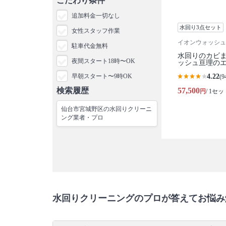
こだわり条件
追加料金一切なし
水回り3点セット
女性スタッフ作業
イオンウォッシュ
駐車代金無料
水回りのカビ
夜間スタート18時〜OK
ッシュ亘理の
早朝スタート〜9時OK
4.22
(9
検索履歴
57,500
円
/ 1セッ
仙台市宮城野区の水回りクリーニ
ング業者・プロ
水回りクリーニングのプロが答えてお悩み