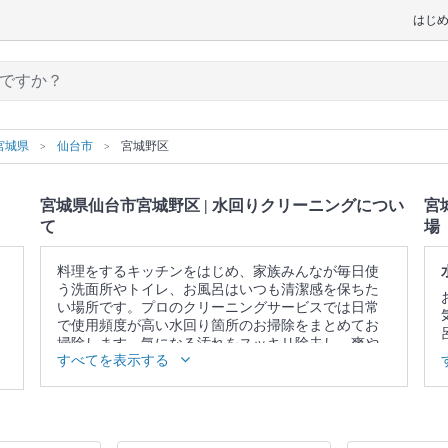
はじ
宮城県
仙台市
宮城野区
宮城県仙台市宮城野区 | 水回りクリーニングについ
宮
て
場
料理をするキッチンをはじめ、家族みんなが毎日使
う洗面所やトイレ、お風呂はいつも清潔感を保ちた
い場所です。プロのクリーニングサービスでは日常
で使用頻度が高い水回り箇所のお掃除をまとめてお
掃除します。気になる汚れをスッキリ除去し、爽や
すべてを表示する
かな空間を取り戻しませんか。
▼表示価格に含まれる水回りクリーニングの作業範
囲
5点セット：キッチン / 換気扇 / お風呂 / トイレ / 洗