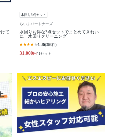
水回り3点セット
らいふパートナーズ
掛けて
水回りお得な3点セットでまとめてきれい
に！水回りクリーニング
4.36
(363件)
31,000
円
/ 1セット