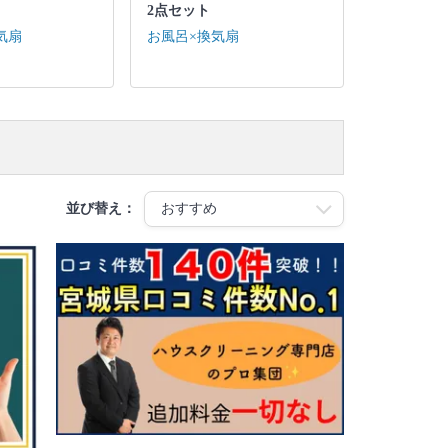
2点セット
気扇
お風呂×換気扇
並び替え：