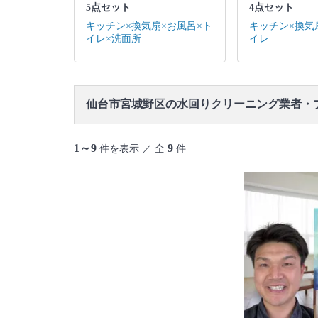
5点セット
4点セット
キッチン×換気扇×お風呂×ト
キッチン×換気
イレ×洗面所
イレ
仙台市宮城野区の水回りクリーニング業者・
1～9
9
件を表示 ／ 全
件