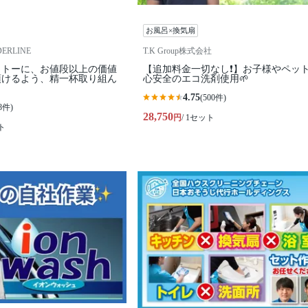
お風呂×換気扇
RLINE
T.K Group株式会社
ットーに、お値段以上の価値
【追加料金一切なし❗️】お子様やペッ
頂けるよう、精一杯取り組ん
心安全のエコ洗剤使用🌱
4.75
(500件)
8件)
28,750
円
/ 1セット
ト