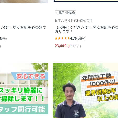
お風呂×換気扇
日本おそうじ代行南仙台店
い❗️】丁寧な対応を心掛けて
【お任せください❗️】丁寧な対応を心
おります！
4.76
88件)
(56件)
23,000
ト
円
/ 1セット