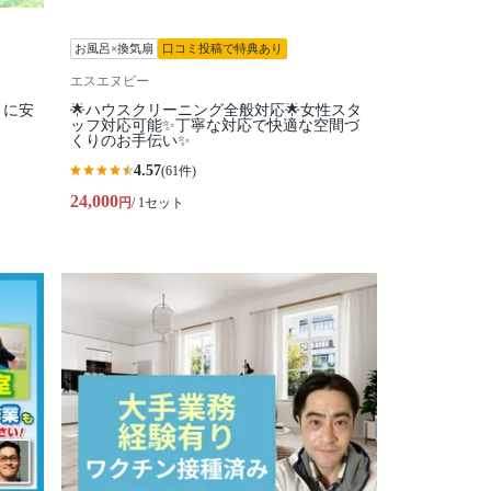
お風呂×換気扇
口コミ投稿で特典あり
エスエヌビー
トに安
🌟ハウスクリーニング全般対応🌟女性スタ
ッフ対応可能✨丁寧な対応で快適な空間づ
くりのお手伝い✨
4.57
(61件)
24,000
円
/ 1セット