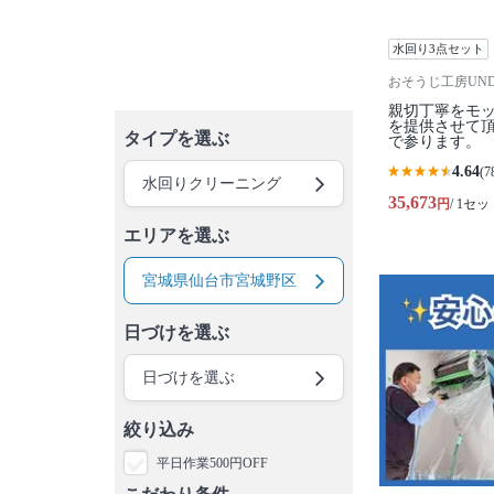
水回り3点セット
おそうじ工房UNDE
親切丁寧をモ
を提供させて
タイプを選ぶ
で参ります。
4.64
(7
水回りクリーニング
35,673
円
/ 1セッ
エリアを選ぶ
宮城県仙台市宮城野区
日づけを選ぶ
日づけを選ぶ
絞り込み
平日作業500円OFF