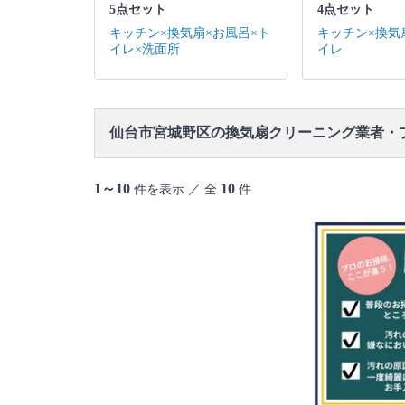
5点セット
4点セット
キッチン×換気扇×お風呂×ト
キッチン×換気
イレ×洗面所
イレ
仙台市宮城野区の換気扇クリーニング業者・
1～10
10
件を表示 ／ 全
件