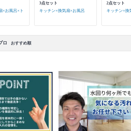
レンジフード / 作業場所の簡易清掃
3点セット
2点セット
口コミ
もご参照ください。
扇×お風呂×ト
キッチン×換気扇×お風呂
キッチン×換
※本ページでは一部プロモーションを含む場合があ
ります。
プロ
おすすめ順