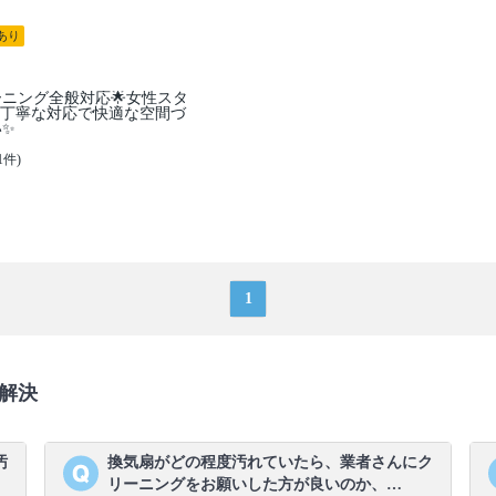
あり
ーニング全般対応🌟女性スタ
✨丁寧な対応で快適な空間づ
い✨
1件)
1
解決
汚
換気扇がどの程度汚れていたら、業者さんにク
リーニングをお願いした方が良いのか、…