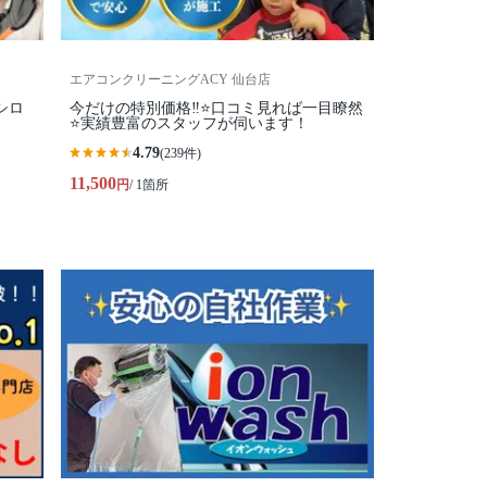
エアコンクリーニングACY 仙台店
シロ
今だけの特別価格‼️⭐口コミ見れば一目瞭然
⭐実績豊富のスタッフが伺います！
4.79
(239件)
11,500
円
/ 1箇所