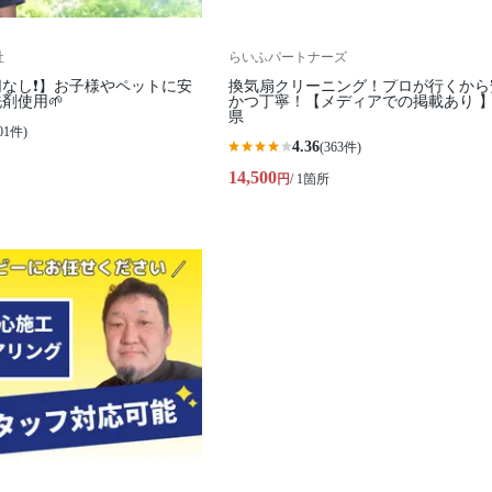
社
らいふパートナーズ
なし❗️】お子様やペットに安
換気扇クリーニング！プロが行くから
剤使用🌱
かつ丁寧！【メディアでの掲載あり 
県
01件)
4.36
(363件)
14,500
円
/ 1箇所