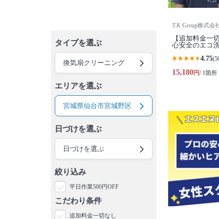
T.K Group株式会
【追加料金一切
タイプを選ぶ
心安全のエコ洗
4.75
(5
換気扇クリーニング
15,180
円
/ 1箇所
エリアを選ぶ
宮城県仙台市宮城野区
日づけを選ぶ
日づけを選ぶ
絞り込み
平日作業500円OFF
こだわり条件
追加料金一切なし