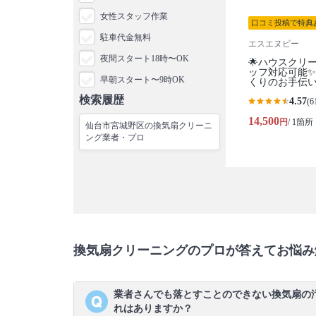
女性スタッフ作業
口コミ投稿で特典
駐車代金無料
エスエヌビー
夜間スタート18時〜OK
🌟ハウスクリ
ッフ対応可能
早朝スタート〜9時OK
くりのお手伝
検索履歴
4.57
(6
14,500
円
/ 1箇所
仙台市宮城野区の換気扇クリーニ
ング業者・プロ
換気扇クリーニングのプロが答えてお悩み
業者さんでも落とすことのできない換気扇の
れはありますか？