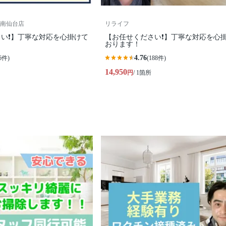
南仙台店
リライフ
い❗️】丁寧な対応を心掛けて
【お任せください❗️】丁寧な対応を心
おります！
4.76
6件)
(188件)
14,950
円
/ 1箇所