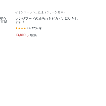
イオンウォッシュ亘理（クリーン鈴木）
安心
レンジフードの油汚れをピカピカにいたし
】宮城
ます！
4.22
(94件)
13,800
円
/ 1箇所