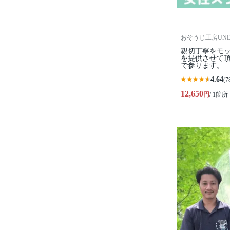
おそうじ工房UNDE
親切丁寧をモ
を提供させて
で参ります。
4.64
(7
12,650
円
/ 1箇所