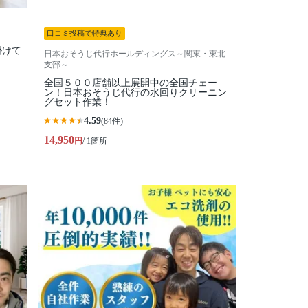
口コミ投稿で特典あり
掛けて
日本おそうじ代行ホールディングス～関東・東北
支部～
全国５００店舗以上展開中の全国チェー
ン！日本おそうじ代行の水回りクリーニン
グセット作業！
4.59
(84件)
14,950
円
/ 1箇所