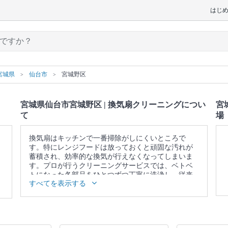
はじ
宮城県
仙台市
宮城野区
宮城県仙台市宮城野区 | 換気扇クリーニングについ
宮
て
場
換気扇はキッチンで一番掃除がしにくいところで
す。特にレンジフードは放っておくと頑固な汚れが
蓄積され、効率的な換気が行えなくなってしまいま
す。プロが行うクリーニングサービスでは、ベトベ
トになった各部品をひとつずつ丁寧に洗浄し、従来
すべてを表示する
の換気力を取り戻します。
▼表示価格に含まれる換気扇クリーニングの作業範
囲
カバー / 本体内部 / ファン / プロペラ / フィルター /