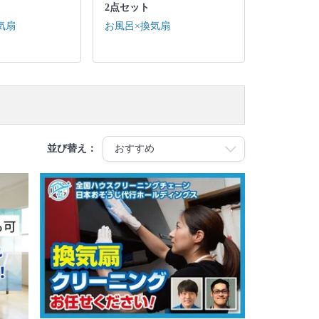
2点セット
気扇
お風呂×換気扇
並び替え：