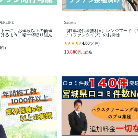
RLINE
Saskene
ットーに、お値段以上の価値
【駐車場代金無料⭐️】レンジフード（
頂けるよう、精一杯取り組ん
ッコファンタイプ）のお掃除
4.80
(54件)
8件)
13,800
円
/ 1箇所