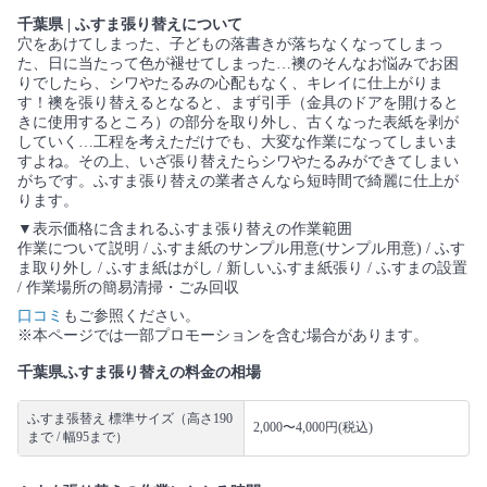
千葉県 | ふすま張り替えについて
穴をあけてしまった、子どもの落書きが落ちなくなってしまっ
た、日に当たって色が褪せてしまった…襖のそんなお悩みでお困
りでしたら、シワやたるみの心配もなく、キレイに仕上がりま
す！襖を張り替えるとなると、まず引手（金具のドアを開けると
きに使用するところ）の部分を取り外し、古くなった表紙を剥が
していく…工程を考えただけでも、大変な作業になってしまいま
すよね。その上、いざ張り替えたらシワやたるみができてしまい
がちです。ふすま張り替えの業者さんなら短時間で綺麗に仕上が
ります。
▼表示価格に含まれるふすま張り替えの作業範囲
作業について説明 / ふすま紙のサンプル用意(サンプル用意) / ふす
ま取り外し / ふすま紙はがし / 新しいふすま紙張り / ふすまの設置
/ 作業場所の簡易清掃・ごみ回収
口コミ
もご参照ください。
※本ページでは一部プロモーションを含む場合があります。
千葉県ふすま張り替えの料金の相場
ふすま張替え 標準サイズ（高さ190
2,000〜4,000円(税込)
まで / 幅95まで）