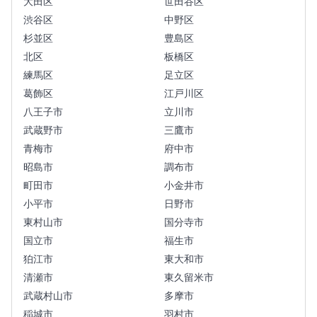
大田区
世田谷区
渋谷区
中野区
杉並区
豊島区
北区
板橋区
練馬区
足立区
葛飾区
江戸川区
八王子市
立川市
武蔵野市
三鷹市
青梅市
府中市
昭島市
調布市
町田市
小金井市
小平市
日野市
東村山市
国分寺市
国立市
福生市
狛江市
東大和市
清瀬市
東久留米市
武蔵村山市
多摩市
稲城市
羽村市