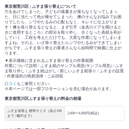
東京都荒川区 | ふすま張り替えについて
穴をあけてしまった、子どもの落書きが落ちなくなってしまっ
た、日に当たって色が褪せてしまった…襖のそんなお悩みでお困
りでしたら、シワやたるみの心配もなく、キレイに仕上がりま
す！襖を張り替えるとなると、まず引手（金具のドアを開けると
きに使用するところ）の部分を取り外し、古くなった表紙を剥が
していく…工程を考えただけでも、大変な作業になってしまいま
すよね。その上、いざ張り替えたらシワやたるみができてしまい
がちです。ふすま張り替えの業者さんなら短時間で綺麗に仕上が
ります。
▼表示価格に含まれるふすま張り替えの作業範囲
作業について説明 / ふすま紙のサンプル用意(サンプル用意) / ふす
ま取り外し / ふすま紙はがし / 新しいふすま紙張り / ふすまの設置
/ 作業場所の簡易清掃・ごみ回収
口コミ
もご参照ください。
※本ページでは一部プロモーションを含む場合があります。
東京都荒川区ふすま張り替えの料金の相場
ふすま張替え 標準サイズ（高さ190
2,000〜4,000円(税込)
まで / 幅95まで）