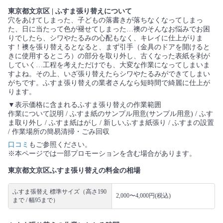
東京都文京区 | ふすま張り替えについて
穴をあけてしまった、子どもの落書きが落ちなくなってしまっ
た、日に当たって色が褪せてしまった…襖のそんなお悩みでお困
りでしたら、シワやたるみの心配もなく、キレイに仕上がりま
す！襖を張り替えるとなると、まず引手（金具のドアを開けると
きに使用するところ）の部分を取り外し、古くなった表紙を剥が
していく…工程を考えただけでも、大変な作業になってしまいま
すよね。その上、いざ張り替えたらシワやたるみができてしまい
がちです。ふすま張り替えの業者さんなら短時間で綺麗に仕上が
ります。
▼表示価格に含まれるふすま張り替えの作業範囲
作業について説明 / ふすま紙のサンプル用意(サンプル用意) / ふす
ま取り外し / ふすま紙はがし / 新しいふすま紙張り / ふすまの設置
/ 作業場所の簡易清掃・ごみ回収
口コミ
もご参照ください。
※本ページでは一部プロモーションを含む場合があります。
東京都文京区ふすま張り替えの料金の相場
ふすま張替え 標準サイズ（高さ190
2,000〜4,000円(税込)
まで / 幅95まで）