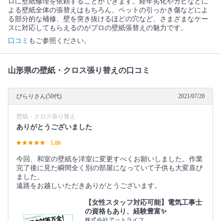
ロに壁紙修理を依頼することができます。経年劣化やカビなどに
よる壁紙全体の張替えはもちろん、ペットの引っかき傷などによ
る部分的な補修、壁を突き抜けるほどの穴など、さまざまなケー
スに対応してもらえるのがプロの壁紙張替えの魅力です。
口コミ
もご参照ください。
山形県の壁紙・クロス張り替えの口コミ
ぴらりさん(50代)
2021/07/20
壁紙・クロス張り替え
ありがとうございました
5.00
今回、和室の壁紙を洋室に変更すべくお願いしました。作業
完了後に見た瞬間全く別の部屋になっていて子供も大変喜び
ました。
遠路をお越しいただきありがとうございます。
【女性スタッフ対応可能】電気工事士
の資格もあり、経験豊富✨
株式会社アットライフ