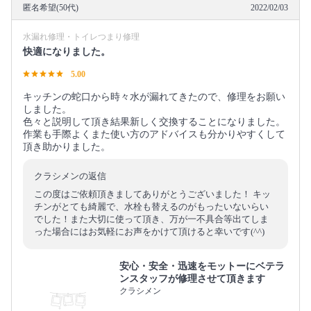
匿名希望(50代)
2022/02/03
水漏れ修理・トイレつまり修理
快適になりました。
5.00
キッチンの蛇口から時々水が漏れてきたので、修理をお願い
しました。
色々と説明して頂き結果新しく交換することになりました。
作業も手際よくまた使い方のアドバイスも分かりやすくして
頂き助かりました。
クラシメンの返信
この度はご依頼頂きましてありがとうございました！ キッ
チンがとても綺麗で、水栓も替えるのがもったいないらい
でした！また大切に使って頂き、万が一不具合等出てしま
った場合にはお気軽にお声をかけて頂けると幸いです(^^)
安心・安全・迅速をモットーにベテラ
ンスタッフが修理させて頂きます
クラシメン