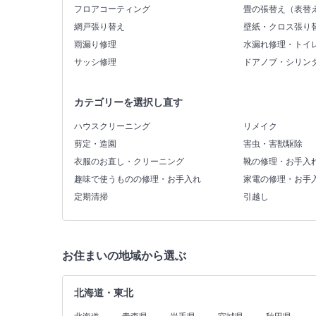
フロアコーティング
畳の張替え（表替
網戸張り替え
壁紙・クロス張り
雨漏り修理
水漏れ修理・トイ
サッシ修理
ドアノブ・シリン
カテゴリーを選択し直す
ハウスクリーニング
リメイク
剪定・造園
害虫・害獣駆除
衣服のお直し・クリーニング
靴の修理・お手入
趣味で使うものの修理・お手入れ
家電の修理・お手
定期清掃
引越し
お住まいの地域から選ぶ
北海道・東北