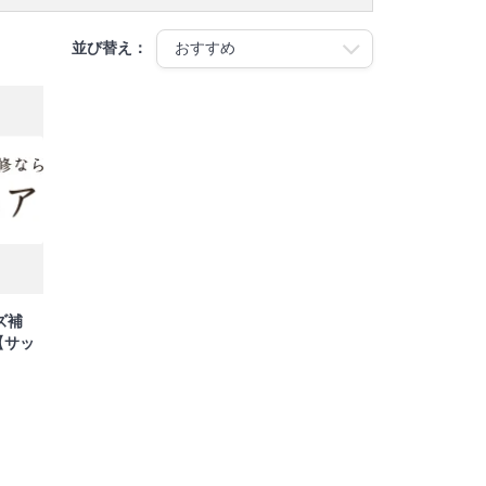
並び替え：
ズ補
【サッ