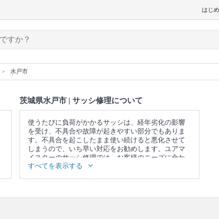
はじ
水戸市
茨城県水戸市 | サッシ修理について
使うたびに負荷がかかるサッシは、経年劣化の影響
を受け、不具合や故障が起きやすい部分でもありま
す。不具合を起こしたまま使い続けると悪化させて
しまうので、いち早い対応をお勧めします。ユアマ
イスターのサッシ修理では、お客様のニーズに合わ
すべてを表示する
せてサッシ修理・交換を依頼することができます。
経年劣化による部品交換にも対応するなど、さまざ
まなケースに対応してもらえるのがプロの魅力で
す！
口コミ
もご参照ください。