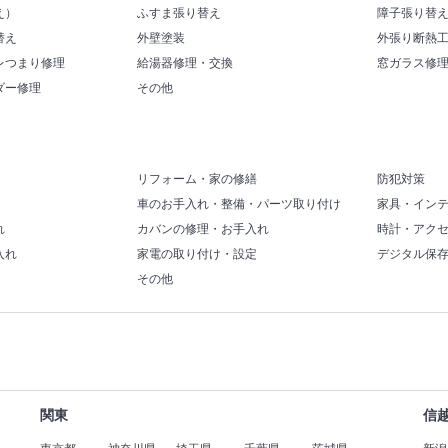
え）
ふすま張り替え
障子張り替
替え
外壁塗装
外張り断熱
レつまり修理
給湯器修理・交換
窓ガラス修
ダー修理
その他
リフォーム・家の修繕
防犯対策
車のお手入れ・整備・パーツ取り付け
家具・イン
れ
カバンの修理・お手入れ
時計・アク
入れ
家電の取り付け・設定
デジタル保
その他
関東
信