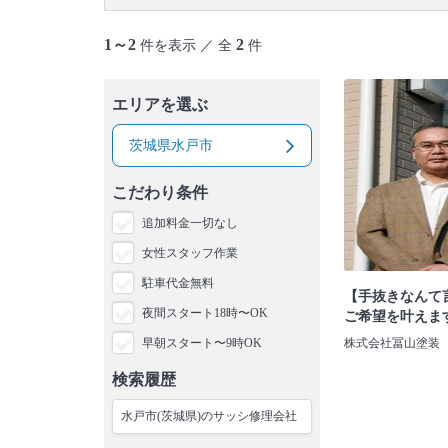
1～2
2
件を表示 ／ 全
件
エリアを選ぶ
茨城県水戸市
こだわり条件
追加料金一切なし
女性スタッフ作業
駐車代金無料
【手抜きなんて
夜間スタート18時〜OK
ご希望を叶えま
早朝スタート〜9時OK
株式会社冨山塗装
検索履歴
水戸市(茨城県)のサッシ修理会社